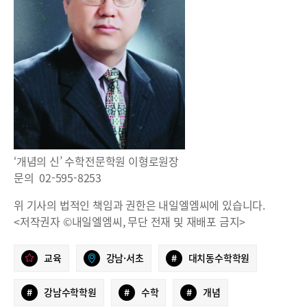
‘개념의 신’ 수학전문학원 이형로원장
문의 02-595-8253
위 기사의 법적인 책임과 권한은 내일엘엠씨에 있습니다.
<저작권자 ©내일엘엠씨, 무단 전재 및 재배포 금지>
교육
강남·서초
#
대치동수학학원
#
강남수학학원
#
수학
#
개념