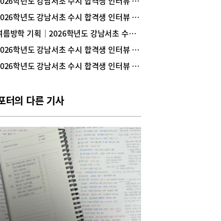
2026학년도 강남서초 수시 합격생 인터뷰 _ 서울대 의예과 1학년 문범준(중산고 졸업)
지는 대입에 맞춰 경쟁력을 높이려는 수지지역 중·
2026학년도 강남서초 수시 합격생 인터뷰 _ 카이스트 무학과 1학년 이현서(동덕여고 졸업)
학생이라면 수지 고등수학전문학원인 ‘QPIT(큐피
 수학학원(이하 큐피트 수학)’에 주목해보자. 지난해
여름방학 기획｜2026학년도 강남서초 수시 합격생들의 공부 노하우
했으나 재원생들의 성적과 실력파 강사들의 책임
2026학년도 강남서초 수시 합격생 인터뷰 _ 가톨릭대 의예과 1학년 김수연(현대고 졸업)
으로 빠르게 입소문 나고 있기 때문.특히, 강남 대
및 서초에서 자사고 학생들을 지도해 온 강윤기 원
2026학년도 강남서초 수시 합격생 인터뷰 _ 서울대 역사학부 1학년 구지우(압구정고 졸업)
 분당 수학의 아침과 수지 지트에서 팀장을 지내며
지역 고교 지도 경험이 많은 김승환 원장이 함께하
있어서 수지지역 고교 내신과 수능을 동시에 체계적
포터의 다른 기사
 준비할 수 있다는 점이 주목받고 있다.이번 여름,
고1인 중3을 대상으로 한 수업을 개강하는
IT(큐피트) 수학학원의 두 원장에게 수지지역 고교
 상위대학 진학을 위한 수학학습전략을 들어보았
상위대학에 진학하려면 수지지역 고교에 맞춰 수학
을 높여야내신성적이 중요해진 2028 대입에서는
학교에 맞는 학습전략이 중요하다. 특히 이수학점
 수가 높은 수학이 내신성적에 결정적인 요소라는
 두말할 필요가 없다.강윤기 원장은 “수지지역 고
서원고, 성복고, 수지고, 신봉고, 풍덕고, 현암고, 홍
)의 내신시험을 분석해보면 대치와 반포지역 자사
 준할 정도로 상당히 어려운 수준”이라고 지적했