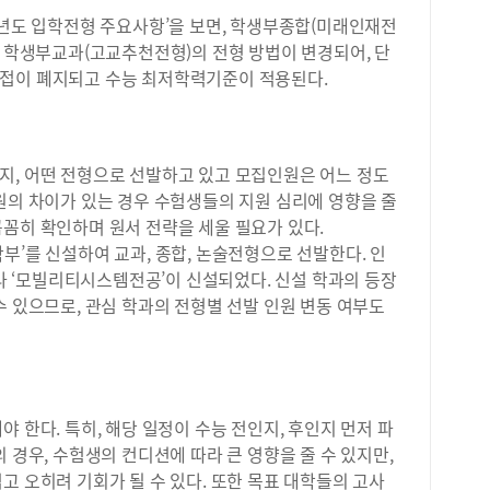
이를
바로
학년도 입학전형 주요사항’을 보면, 학생부종합(미래인재전
팅 
원 
한 학생부교과(고교추천전형)의 전형 방법이 변경되어, 단
학에
문이
면접이 폐지되고 수능 최저학력기준이 적용된다.
로 
업 
마케
모두
실제
고 
관리
받고
데,
지, 어떤 전형으로 선발하고 있고 모집인원은 어느 정도
직접
보다
원의 차이가 있는 경우 수험생들의 지원 심리에 영향을 줄
피트
&a
꼼히 확인하며 원서 전략을 세울 필요가 있다.
을 
생활
부’를 신설하여 교과, 종합, 논술전형으로 선발한다. 인
기간
에 
적지
 ‘모빌리티시스템전공’이 신설되었다. 신설 학과의 등장
과 
럼으
수 있으므로, 관심 학과의 전형별 선발 인원 변동 여부도
히 
학교
학생
다.
도가
분석
문제
변별
습니
어지
방송
 한다. 특히, 해당 일정이 수능 전인지, 후인지 먼저 파
장은
가능
 경우, 수험생의 컨디션에 따라 큰 영향을 줄 수 있지만,
갖추
제를
고 오히려 기회가 될 수 있다. 또한 목표 대학들의 고사
큐피