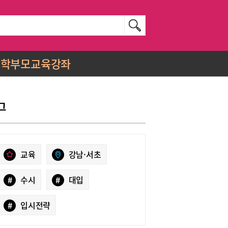
학부모교육강좌
그
교육
강남·서초
#
수시
#
대입
#
입시전략