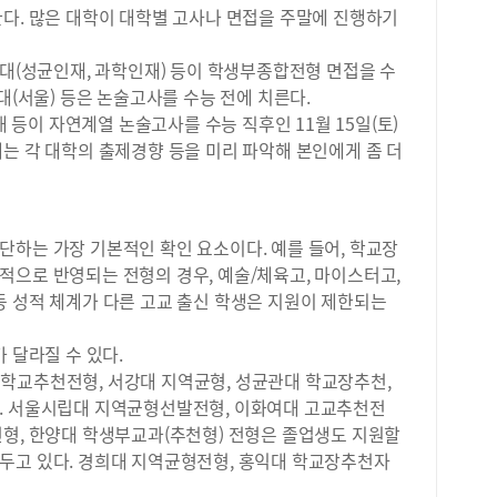
탐구
&nd
한다. 많은 대학이 대학별 고사나 면접을 주말에 진행하기
는 
확하
관대(성균인재, 과학인재) 등이 학생부종합전형 면접을 수
주제
대(서울) 등은 논술고사를 수능 전에 치른다.
현실
을 
대 등이 자연계열 논술고사를 수능 직후인 11월 15일(토)
업 
는 각 대학의 출제경향 등을 미리 파악해 본인에게 좀 더
준으
수학
선택
가장
단하는 가장 기본적인 확인 요소이다. 예를 들어, 학교장
준으
적으로 반영되는 전형의 경우, 예술/체육고, 마이스터고,
사회
등 성적 체계가 다른 고교 출신 학생은 지원이 제한되는
이 
잘 
구 
 달라질 수 있다.
합니
학교추천전형, 서강대 지역균형, 성균관대 학교장추천,
해지
. 서울시립대 지역균형선발전형, 이화여대 고교추천전
국어
전형, 한양대 학생부교과(추천형) 전형은 졸업생도 지원할
질 
두고 있다. 경희대 지역균형전형, 홍익대 학교장추천자
적 
2학