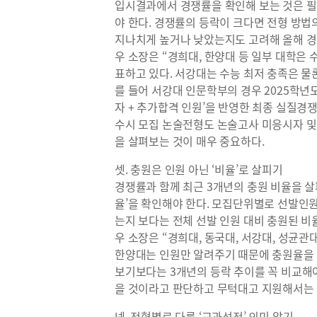
입시결과에서 경쟁률을 확인해 보는 것은 필
야 한다. 경쟁률의 등락이 크다면 전형 방법
지나치게 높거나 낮았는지도 고려해 올해 경
우 소장은 “경희대, 한양대 등 일부 대학은 
표하고 있다. 서강대는 수능 최저 충족은 물
를 들어 서강대 인문학부의 경우 2025학년도
자 + 추가합격 인원’을 반영한 최종 실질경쟁률
수시 모집 논술전형도 논술고사 미응시자 및
을 살펴보는 것이 매우 중요하다.
셋. 충원은 인원 아닌 ‘비율’로 살피기
경쟁률과 함께 최근 3개년의 충원 비율을 살
율’을 확인해야 한다. 모집단위별로 선발인원
는지 보다는 전체 선발 인원 대비 충원된 비
우 소장은 “경희대, 동국대, 서강대, 성균
한양대는 인원만 알려주기 때문에 충원율을 별
보기보다는 3개년의 등락 추이를 꼭 비교해야
을 것이라고 판단하고 무턱대고 지원해서는 
넷. 전형별로 다른 ‘교과성적’ 의미 알기