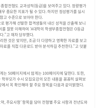
주의
배우
부종합전형도 교과성적(등급)을 보여주고 있다. 정량평가
아오
매력
매우 중요한 지표가 될 수 있다. 하지만 정성평가를 실시
다.
와 
요.
참고 수준으로 보아야 한다.
엇인
를 
적으로 평가해 선발한 합격생들의 내신 성적을 산출해 보니
하며
수학
“이를 잘못 이해하여 ‘A대학의 학생부종합전형은 O등급
형 
춰야
된다.”고 재차 당부했다.
진행
고 
또한
편리한 것은 맞지만, 조금 더 다양하고 명확한 자료를 보고
있다
구성
자료를 직접 다운로드 받아 분석하길 추천한다.”고 덧붙
수학
했습
여름
회장
등수
사이
에서
소통
을 
시를
하는
는 50페이지에서 많게는 100페이지에 달한다. 또한,
과정
재,
과 학부모가 수시 모집요강의 모든 내용을 꼼꼼히 살펴보
량을
피드
강에서 꼭 확인해야 할 주요 항목을 다음과 같이밝혔다.
세일
히 
2학
원생
특)
면 
있었
약, 주요사항’ 항목을 담아 전형별 주요 사항과 전년도와
을 
로도
식을