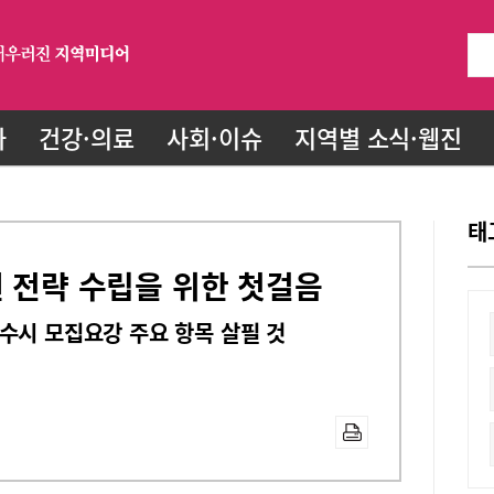
화
건강·의료
사회·이슈
지역별 소식·웹진
태
원 전략 수립을 위한 첫걸음
수시 모집요강 주요 항목 살필 것