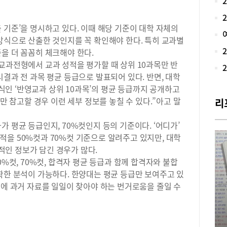
달라
고등
 기준’을 명시하고 있다. 이때 해당 기준이 대학 자체의
트)
방식으로 산출한 것인지를 꼭 확인해야 한다. 특히 교과별
개원
준을 더 꼼꼼히 체크해야 한다.
수업
치 
교과전형에서 교과 성적을 평가할 때 상위 10과목만 반
장과
시결과 전 과목 평균 등급으로 발표되어 있다. 반면, 대학
수지
인 ‘반영교과 상위 10과목’의 평균 등급까지 공개하고
고 
’만 참고할 경우 이런 세부 정보를 놓칠 수 있다.”아고 말
리
으로
예비
가 평균 등급인지, 70%컷인지 등의 기준이다. ‘어디가’
QP
을 50%컷과 70%컷 기준으로 알려주고 있지만, 대학
에서
다.
인 정보가 담긴 경우가 많다.
실력
0%컷, 70%컷, 합격자 평균 등급과 함께 합격자와 불합
각 
확한 분석이 가능하다. 한양대는 평균 등급만 보여주고 있
단위
문에 과거 자료를 일일이 찾아야 하는 번거로움을 줄일 수
것은
교(
천고
고에