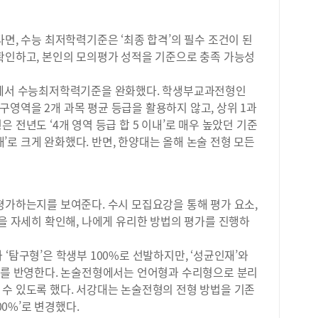
문제
저는
다면, 수능 최저학력기준은 ‘최종 합격’의 필수 조건이 된
와 
 확인하고, 본인의 모의평가 성적을 기준으로 충족 가능성
학습
한 
했을
형에서 수능최저학력기준을 완화했다. 학생부교과전형인
파&
영역을 2개 과목 평균 등급을 활용하지 않고, 상위 1과
으면
 전년도 ‘4개 영역 등급 합 5 이내’로 매우 높았던 기준
준비
이내’로 크게 완화했다. 반면, 한양대는 올해 논술 전형 모든
게 
하고
데,
습니
평가하는지를 보여준다. 수시 모집요강을 통해 평가 요소,
하루
등을 자세히 확인해, 나에게 유리한 방법의 평가를 진행하
내신
즉시
특히
‘탐구형’은 학생부 100%로 선발하지만, ‘성균인재’와
교재
0%를 반영한다. 논술전형에서는 언어형과 수리형으로 분리
수능
 수 있도록 했다. 서강대는 논술전형의 전형 방법을 기존
병행
00%’로 변경했다.
것이