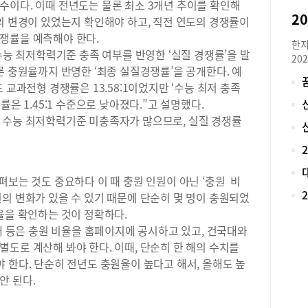
수이다. 이때 전년도는 물론 최소 3개년 추이를 확인해
다.
의 변경이 있었는지 확인해야 하고, 직전 연도의 경쟁률이
급 
쟁률을 예측해야 한다.
점 
한지
도 
수능 최저학력기준 충족 여부를 반영한 ‘실질 경쟁률’을 발
20
학교
론 충원율까지 반영한 ‘최종 실질경쟁률’을 공개한다. 예
로 
을 
 교과전형 경쟁률은 13.58:1이었지만 ‘수능 최저 충족
재학
식으
아니
은 1.45:1 수준으로 낮아졌다.”고 설명했다.
장이
대입
 수능 최저학력기준 미충족자가 많으므로, 실질 경쟁률
확실
비 
의 
로 
교들
가 
이를
했던
펴보는 것도 중요하다 이 때 충원 인원이 아닌 ‘충원 비
요해
학,
의 변화가 있을 수 있기 때문에 단순히 몇 명이 충원되었
수학
대학
받지
율을 확인하는 것이 정확하다.
비를
중학
관대 등은 충원 비율을 홈페이지에 공시하고 있고, 건국대와
경영
내신
도로 계산해 봐야 한다. 이때, 단순히 한 해의 수치를
제 
되지
니다
 한다. 단순히 전년도 충원율이 높다고 해서, 올해도 높
은 
리 
안 된다.
교 
을 
진짜
의 