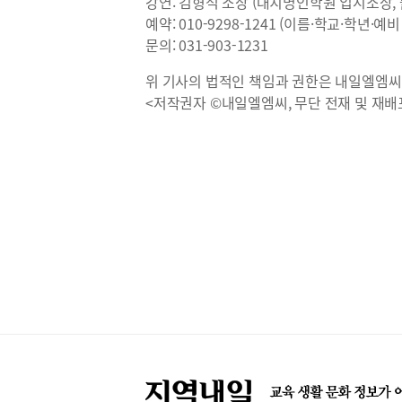
강연: 김형석 소장 (대치명인학원 입시소장,
예약: 010-9298-1241 (이름·학교·학년·예
문의: 031-903-1231
위 기사의 법적인 책임과 권한은 내일엘엠씨
<저작권자 ©내일엘엠씨, 무단 전재 및 재배