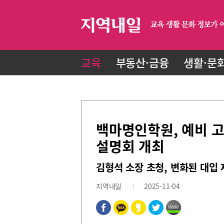
교육
부동산·금융
생활·문
백마명인학원, 예비 고3
설명회 개최
김형석 소장 초청, 변화된 대입 
지역내일
2025-11-04