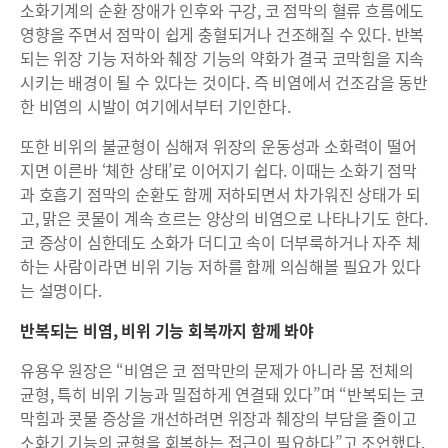
소화기계의 순환 장애가 인후와 구강, 코 점막의 혈류 흐름에도
영향을 주면서 점막이 쉽게 충혈되거나 건조해질 수 있다. 반복
되는 위장 기능 저하와 췌장 기능의 약화가 결국 코막힘을 지속
시키는 배경이 될 수 있다는 것이다. 즉 비염에서 건조감을 동반
한 비염의 시발이 여기에서부터 기인한다.
또한 비위의 불균형이 심해져 위장의 운동성과 소화력이 떨어
지면 이른바 ‘체한 상태’로 이어지기 쉽다. 이때는 소화기 점막
과 호흡기 점막의 순환도 함께 저하되면서 차가워진 상태가 되
고, 맑은 콧물이 계속 흐르는 양상의 비염으로 나타나기도 한다.
코 증상이 심한데도 소화가 더디고 속이 더부룩하거나 자주 체
하는 사람이라면 비위 기능 저하를 함께 의심해볼 필요가 있다
는 설명이다.
반복되는 비염, 비위 기능 회복까지 함께 봐야
유용우 원장은 “비염은 코 점막만의 문제가 아니라 몸 전체의
균형, 특히 비위 기능과 밀접하게 연결돼 있다”며 “반복되는 코
막힘과 콧물 증상을 개선하려면 위장과 췌장의 부담을 줄이고
소화기 기능의 균형을 회복하는 접근이 필요하다”고 조언했다.