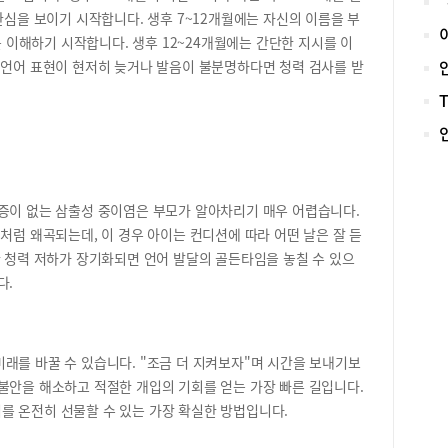
관심을 보이기 시작합니다. 생후 7~12개월에는 자신의 이름을 부
기에
목소
를 이해하기 시작합니다. 생후 12~24개월에는 간단한 지시를 이
시작
 언어 표현이 현저히 늦거나 발음이 불분명하다면 청력 검사를 받
식하
기초
소리
를 
가 
이의
으로
증이 없는 삼출성 중이염은 부모가 알아차리기 매우 어렵습니다.
는 
처럼 왜곡되는데, 이 경우 아이는 컨디션에 따라 어떤 날은 잘 듣
부담
한 청력 저하가 장기화되면 언어 발달의 골든타임을 놓칠 수 있으
청기
다.
만큼
조절
함께
보청
래를 바꿀 수 있습니다. "조금 더 지켜보자"며 시간을 보내기보
이는
불안을 해소하고 적절한 개입의 기회를 얻는 가장 빠른 길입니다.
다양
를 온전히 선물할 수 있는 가장 확실한 방법입니다.
아이
을 