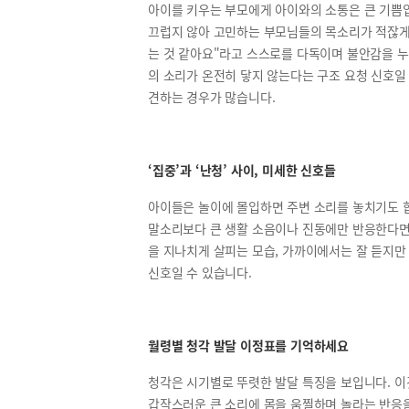
아이를 키우는 부모에게 아이와의 소통은 큰 기쁨입
끄럽지 않아 고민하는 부모님들의 목소리가 적잖게
는 것 같아요"라고 스스로를 다독이며 불안감을 누
의 소리가 온전히 닿지 않는다는 구조 요청 신호일 
견하는 경우가 많습니다.
‘집중’과 ‘난청’ 사이, 미세한 신호들
아이들은 놀이에 몰입하면 주변 소리를 놓치기도 합
말소리보다 큰 생활 소음이나 진동에만 반응한다면
을 지나치게 살피는 모습, 가까이에서는 잘 듣지만
신호일 수 있습니다.
월령별 청각 발달 이정표를 기억하세요
청각은 시기별로 뚜렷한 발달 특징을 보입니다. 이
갑작스러운 큰 소리에 몸을 움찔하며 놀라는 반응을