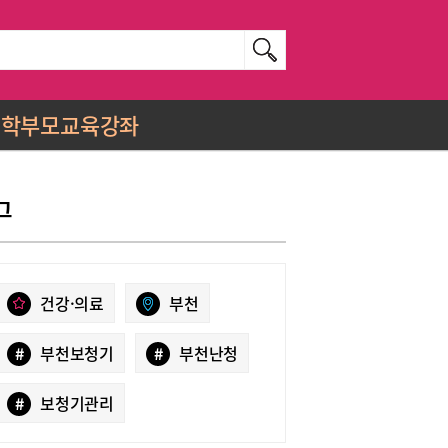
학부모교육강좌
그
건강·의료
부천
#
부천보청기
#
부천난청
#
보청기관리