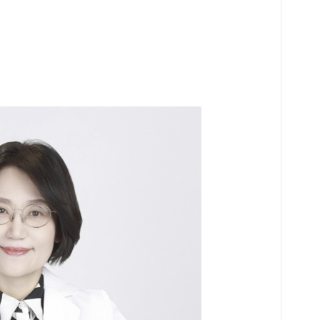
는 
과정
다.
게 
도 
으로
고,
이는
는 
장 
니다
험하
아이
을 
랑에
도움
만의
그 
한 
가장
부천