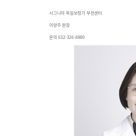
시그니아 독일보청기 부천센터
이양주 원장
문의 032-326-8880