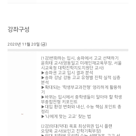
강좌구성
2020년 11월 20일 (금)
(1강)변화하는 입시, 송파에서 고교 선택하기
윤희태 교사(영동일고 미래인재교육부장, 서울
시교육청 대학진학지도지원단 교사)
▶송파권 고교 입시 결과 분석
▶송파 강남 강동 고교 유형별 진학 실적 심층
분석
▶확대되는 ‘학생부교과전형’ 영리하게 활용하
기
▶바뀌는 입시에서 중학생들이 알아야 할 학생
부종합전형 키포인트
▶대입 환경 변화와 내신, 수능 핵심 포인트 총
정리
~
▶‘나에게 맞는 고교’ 찾는 법
(2강)의대(약대) 목표 최상위권 입시 플랜
오양욱 교사(보인고 진학기획부장)