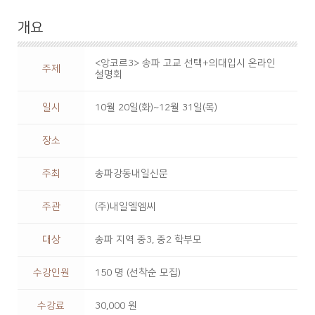
개요
<앙코르3> 송파 고교 선택+의대입시 온라인
주제
설명회
일시
10월 20일(화)~12월 31일(목)
장소
주최
송파강동내일신문
주관
(주)내일엘엠씨
대상
송파 지역 중3, 중2 학부모
수강인원
150 명 (선착순 모집)
수강료
30,000 원