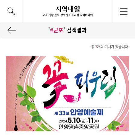
'
#군포
' 검색결과
총
7
개의 기사가 있습니다.