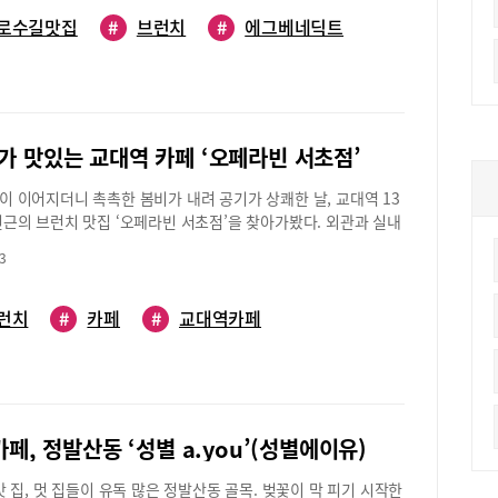
를 지키고 있는 브런치 식당이 있다. 그 비결이 궁금해 찾아가봤
길 브런치 카페의 원조‘브런치를 시크하게 즐기자’는 의미의 ‘르
로수길맛집
#
브런치
#
에그베네딕트
 2009년 신사동에 첫발을 내딛었다. ‘브런치’라는 단어가 다소
여겨지던 시절이었다. 미국에서 탄생한 브런치 문화는 우리나라
05년 초 곳곳에 브런치 카페가 생기면서 유행하기 시작했다.몇 년
 함께 미국 시애틀에서 거주했던 유재경 대표는 귀국하면서 브런
 관심을 갖게 됐고 장소를 물색하다가 가로수길에 터를 잡았다.
가 맛있는 교대역 카페 ‘오페라빈 서초점’
 번의 이전을 거쳐 세 번째로 옮긴 이 장소에서 6년째 운영해오고
기업 및 프랜차이즈 브랜드와의 치열한 경쟁 속에서 10년 넘게 자
이 이어지더니 촉촉한 봄비가 내려 공기가 상쾌한 날, 교대역 13
온 ‘르브런쉭’. 그 비결은 과연 무엇일까.셰프들이 주문도 받고
인근의 브런치 맛집 ‘오페라빈 서초점’을 찾아가봤다. 외관과 실내
 한다?“그 당시엔 퓨전 양식이나 브런치를 먹을 수 있는 캐주얼
을 저격하는 예쁜 카페로 교대부속초등학교 근처라서 학부모 브
 거의 없었어요. 때문에 저희야말로 브런치 카페의 원조라 할 수
3
에도 어울리는 장소이다.테라스 공간에 있는 운치 있는 10인석
가로수길만 해도 그동안 유사한 식당들이 생기고 없어지고를 반복
소규모 모임에 제격이다. 메뉴는 샐러드, 샌드위치, 파스타&리조
동의 세월을 보냈고요. 그런 상황 속에서 여태껏 살아남을 수 있
셜 메뉴로 구성되어 있으며 점심 식사로도 충분하다. ‘리코타치즈
런치
#
카페
#
교대역카페
 변함없는 맛과 정직한 경영철학이 한몫 했으리라 생각합니
트’(11,500원)과 ‘엔초비 파스타’(13,000원)을 주문해봤다.
대표의 진솔한 답변이 돌아온다. 이곳의 모든 음식은 최상급 재료를
운 플레이팅의 ‘리코타치즈&루꼴라바게트’는 건강하고 신선한
명의 셰프가 직접 만든다. 더욱 특이한 것은 셰프들이 주문도 받
게트 샌드위치로 겉은 바삭하고 속은 촉촉한 바게트와 탱글탱글
빙도 한다는 것. 손님이 메뉴에 대해 물어볼 때 보다 전문적인 명
 루꼴라의 풍미가 잘 어우러진다. 엔초비 파스타는 토마토의 풍미
을 하기 위해서란다. 20평 남짓한 매장은 왼쪽으로 오픈식 주방
인 오일 파스타로 비릿한 느낌이 전혀 없다. 스페셜 메뉴인 ‘떡볶
페, 정발산동 ‘성별 a.you’(성별에이유)
앞쪽으로 크고 작은 테이블을 배치했다. 벽면을 장식한 큼지막한
(11,500원), ‘에그인헬’(13,000원) 등도 인기 메뉴이다.‘오페라
 모던하면서도 세련된 느낌을 준다.환상의 맛과 비주얼 ‘에그베
스터스 카페로 잘 알려진 곳으로 커피를 주문할 때는 기호에 따라
집, 멋 집들이 유독 많은 정발산동 골목. 벚꽃이 막 피기 시작한
곳의 대표 메뉴는 ‘에그베네딕트’이다. 잉글리시 머핀 위에 수란