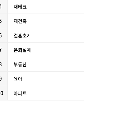
4
재테크
5
재건축
6
결혼초기
7
은퇴설계
8
부동산
9
육아
10
아파트