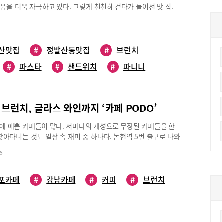
택할 수 있다.위치: 서초구 서초중앙로 110(서초동 1656-4)영업
움을 더욱 자극하고 있다. 그렇게 천천히 걷다가 들어선 맛 집.
, 시금치, 버섯을 올려 홀랜다이즈 소스로 마무리한다. 또 잉글리
 오전 8시~오후 10시 30분, 토요일 오전 10시~오후 10시, 일요
a.you’(성별 에이유)다. 김선아 독자는 “정발산동 골목은 아
위에 소고기 패티, 양파 잼, 수란, 수제 바질소스를 곁들인 버거 스
0시~오후 9시주차: 문의문의: 070-4113-4300
 걸어도 좋고, 작은 카페에 들려 쉬어가도 좋다”며 “성별 에이
다. 이때 신선한 야채샐러드와 구운 감자도 함께 나온다. 머핀을
의 노천 카페나 캐주얼한 레스토랑의 분위기를 자아내는 외관은 정
 잘라 보았다. 켜켜이 쌓인 야채, 소고기 패티, 베이컨, 수란이
이 마련돼 있어 날씨 좋은 날 맥주 한잔, 커피 한잔 마시기에 딱
소스와 어우러져 환상의 비주얼을 자랑한다.‘에그베네딕트’는 네
산맛집
#
정발산동맛집
#
브런치
아기자기하고 정성스럽게 꾸며진 메뉴판을 펼쳐보았다. 재료와 음
며 가격은 17,600~18,700원 선. 이외에도 샐러드, 샌드위치,
#
파스타
#
샌드위치
#
파니니
 프렌치 토스트, 수제소시지, 치아바타 빵, 샐러드, 베이컨, 포
파스타, 리조또, 디저트와 음료 등이 있다. 그중에서도 시그니처
. 적절히 달달하고 부드러운 식감이 좋은 프렌치토스트, 바삭바
프렌치토스트(17,600원)’가 인기 만점이다. 계란물이 촉촉이 밴
. 한 접시가 선사하는 만족감이 컸다. 그밖에 에그 베네딕트를 비
빵 위에 달달한 베리 잼과 견과류가 듬뿍 올라가 보기만 해도 식
메뉴가 다양하게 마련돼 있다. 브런치 메뉴를 주문하면 커피나 음
다. 아울러 점심시간에는 에그슬럿샌드위치, 에그베네딕트, 파스
브런치, 글라스 와인까지 ‘카페 PODO’
컨필라프도 주문했다. 식감 좋은 베이컨과 매콤한 김치, 담백한
가 포함된 런치 세트 메뉴(15,000~18,000원)를, 저녁시간에는
에 사라진다. 음식 하나하나 정성이 가득 담겼다는 느낌을 받았
들인 올데이 브런치를 즐길 수 있다. 와인 콜키지 프리.위치: 강
에 예쁜 카페들이 많다. 저마다의 개성으로 무장된 카페들을 한
 스테이크, 파스타, 샌드위치, 파니니 등 메뉴들이 다양해 선택의
로162길 41-22영업시간: 평일/오전 10시 30분~오후 10시,
 찾아다니는 것도 일상 속 재미 중 하나다. 논현역 5번 출구로 나와
잔과 함께 샌드위치를 곁들여 즐겨봐야겠다. 따스한 봄기운이 차오
9시 30분~오후 10시주차: 대리주차 가능문의: 02-542-1985
로 들어서 조금 걷다보면 ‘카페 포도’와 마주하게 된다. 레드&
을 맛집이다.위치: 일산동구 경의로 375-35 1층영업시간: 평
6
꾸민 외관과 그 앞에 아담하게 조성된 테라스가 먼저 눈에 들어
0시, 월요일 휴무문의: 031-909-0062
는 빈티지한 분위기를 한층 뽐내고 있다. 높은 천정과 회색 누드
테이블, 앤티크 풍부터 모던함까지 고루 갖춘 의자들, 그림, 소품,
포카페
#
강남카페
#
커피
#
브런치
이곳에서는 커피 및 음료, 브런치, 맥주, 글라스 와인 등을 즐길 수
울러 수제 마카롱과 샌드위치, 컬러 베이글, 머핀, 베이글 크림치
크 무슈, 허니버터브레드 등도 준비돼 있다.특히 이곳 대표가 직접
‘카페포도 샌드위치(5,300원)’가 인기다. 이때 아메리카노는 무