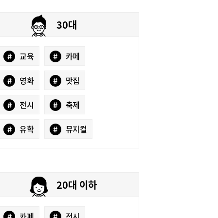
30대
#
교육
#
카페
#
영화
#
맛집
#
전시
#
축제
#
유학
#
뮤지컬
20대 이하
#
카페
#
전시