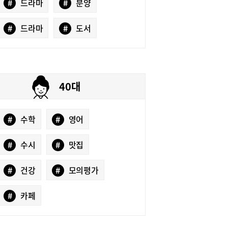
#
드라마
#
분양
#
드라마
#
도서
40대
#
수학
#
영어
#
수시
#
맛집
#
건강
#
모의평가
#
카페