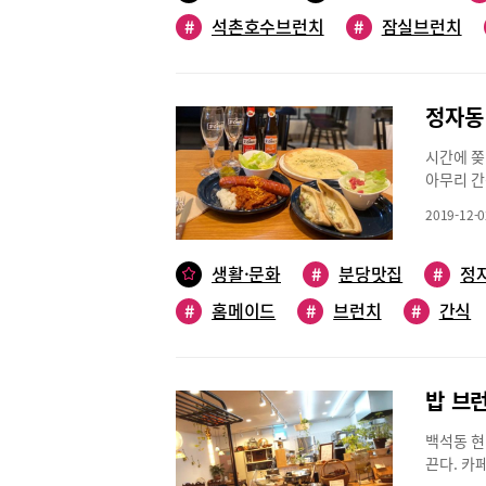
남 역시 
있게 진행
#
석촌호수브런치
#
잠실브런치
동)씨는 
직원들이 
차례 했다
수업은 1
쾌적한 공
단, 토요
다. 친구
좌가 정규
웃은 석촌
래스도 운
라스에 앉
시간에 쫒
시 대중적
문을 열어
아무리 간
블랜딩 원
는 제이바
운다’는 
인 카페 
테이크 종
2019-12-0
픽 테이스
가 좋다고
가슴살 샐
양념된 닭
일 낮 12
고 깔끔한
볍지 않은
생활·문화
#
분당맛집
4454, 0
#
정
토마토 파
치‘에픽 
https:/
게살 파스
#
홈메이드
#
브런치
#
간식
를 사용해
https:/
고 신선한
이곳 대표
커피 주문
로 제이바
이 가진 
워요‘카페
런치 메뉴
표방하고 
다. 원두
크, 채끝
밥 브런
이 간다.
4가지 중
편이다. 
간 졸여 
제대로 즐
백석동 현
마셔도 좋
유의 잡냄
을 자부하
끈다. 카
색 식물들
알아채는 
영중이다.