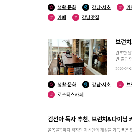
하게 자리
다.가로수
생활·문화
강남·서초
#
가
브런쉭’은
#
카페
#
강남맛집
생소하게 
에도 20
간 가족과
치 식당에
브런치
그 후 두
있다. 대
건조한 날
리를 지켜
번 출구 
홀 서빙도
모두 여심
한 식당이
2020-04-2
런치 모임
있지요. 
테이블은 
하면서 격
또, 스페
생활·문화
강남·서초
#
브
었던 것은
&루꼴라바게
다.”유 
#
로스티스카페
정성스러
사용해 6
느낌의 바
고 홀 서
한 새우,
확한 설명
가 인상적
김선아 독자 추천, 브런치&다이닝 카
이 있고 
이 그라탕’
사진액자가
빈’은 로
골목골목마다 작지만 자신만의 개성을 가득 품은 맛 
네딕트’이