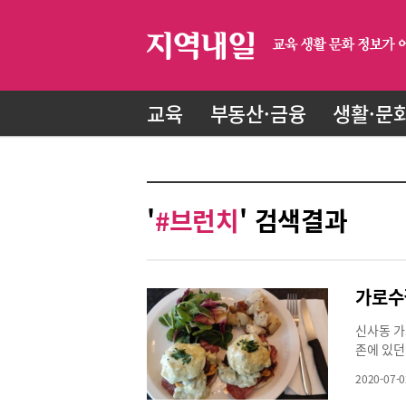
교육
부동산·금융
생활·문
'
#브런치
' 검색결과
가로수
신사동 가
존에 있던
스러운 소
2020-07-0
자영업자들