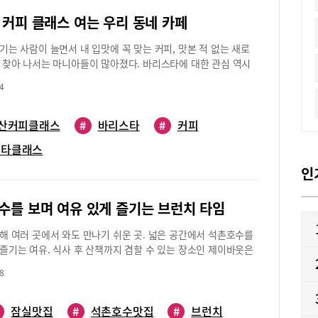
시간(12~2시) 할인 행사도 눈여겨 볼만하다. 아메리카노 2500원,
 커피 클래스 여는 우리 동네 카페
피는 500원 할인해주며 매일 다른 생과일주스 ‘오늘의 할인 음
한 가격으로 제공한다. 또한 공간대여도 가능하다. 교육, 동호회
기는 사람이 늘면서 내 입맛에 꼭 맞는 커피, 맛본 적 없는 새로
시회, 뷰티 유투버 화장품 론칭 행사 등 다양하게 이용할 수 있다.
 찾아 나서는 마니아들이 많아졌다. 바리스타에 대한 관심 역시
초구 신반포로45길 9-26 은정빌딩영업시간: 평일/오전 6시 30분
불리 도전하기엔 시간과 경제적인 부담이 적지 않다. 이럴 땐 짧
시, 토/오전 6시 30분~오후 7시, 일/오전 11시~오후 7시문의:
4
 원데이 커피 클래스를 찾아보면 어떨까. 전문 바리스타와 함께
9951
성만점 커피를 만들 수 있는 우리 동네 카페를 소개한다.스페셜
전문 ‘퍼스낼리티 커피’다양한 맛과 향의 스페셜티 커피를 체험할
산커피클래스
#
바리스타
#
커피
백석동에 위치한 ‘퍼스낼리티 커피’는 직접 로스팅한 스페셜티
스타클래스
보이는 카페다. 스페셜티 커피란 미국스페셜티커피협회(SCAA)
 커피의 외관, 향미, 질감, 깔끔함 등의 기준에서 80점 이상의 점
인
 커피를 말한다. 이곳은 원데이 커피 클래스와 정규 강좌를 진행
경주 대표는 “사람의 캐릭터가 천차만별이듯 커피도 마찬가지”라
수를 보며 여유 있게 즐기는 브런치 타임
한 종류의 스페셜티 커피를 소개하고 싶어 수업을 열게 됐다”고
히 “커피의 ‘산미’에 대한 편견이 적지 않은데 수강생들에게 제대
해 여러 곳에서 와도 만나기 쉬운 곳. 넓은 공간에서 석촌호수를
 산미를 경험해드리고 싶다”고 전했다. 원데이 수업 중 가장 대중
즐기는 여유. 식사 후 산책까지 겸할 수 있는 장소인 제이바웃은
은 핸드드립 클래스로 에티오피아와 케냐를 비롯한 5개 나라의
임을 즐기기로 좋은 곳이다.제이바웃에서 바라보는 석촌호수의
볼 수 있다. 수업은 기초 이론과 그라인딩, 추출, 맛과 향을 감별
8
께 모인 이들의 마음을 편안하게 해준다. 좌석 간 자리 역시 넓어
으로 구성된다.매장 내 전문가용 기계를 이용해 원두를 분쇄하
에게 신경 쓰지 않고 이야기를 나눌 수 있는 점도 장점이다. 무엇
 단계에서는 구멍의 개수와 크기가 확연히 다른 하리오와 칼리타
 좋은 건 교통과 주차가 편해 다양한 지역에서 오는 이들과의 만
잠실맛집
#
석촌호수맛집
#
브런치
사용한다. 커핑은 단맛, 산미, 향미, 밸런스 등을 중심으로 밀도