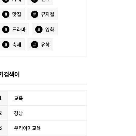
#
맛집
#
뮤지컬
#
드라마
#
영화
#
축제
#
유학
기검색어
1
교육
2
강남
3
우리아이교육