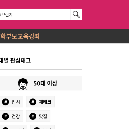
학부모교육강좌
대별 관심태그
50대 이상
#
입시
#
재태크
#
건강
#
맛집