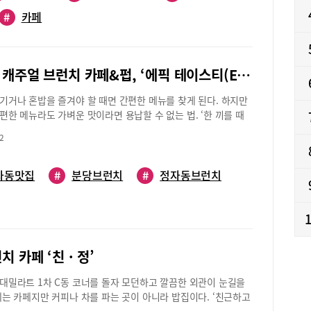
원활하게 할 수 있다는 점이다.인근에 사는 주부 이연희(51·잠실4
한다. 라떼 아트나 에스프레소 테크니컬 클래스는 카페 운영자나
#
카페
“여러 지역에서 오는 연말 동창모임, 주부모임을 제이바웃에서 몇
주로 참여하는데 자세 교정이나 기술 보완을 중심으로 알려준다.
. 주문 후 음식을 받아서 가져가야 하는 점은 좀 불편하지만 넓고
:1이나 1:2를 원칙으로하며 시간은 사전 협의를 통해 조정한다.
간이라 대체로 만족하는 분위기였다. 음식 맛 역시 괜찮은 편이
일은 오전 수업만 가능하며 일요일엔 수업이 없다. 모든 원데이 강
들이 특히 파스타 종류에 대해 평가가 좋았다”라고 말한다.제이바
 과정으로 개설돼 있고, 바리스타 자격증반, 카페 창업반 정규 클
정자동 캐주얼 브런치 카페&펍, ‘에픽 테이스티(EPIC TASTY)’
호수 산책길에 커피 한 잔을 마실 수 있는 공간, 햇살 좋은 날 테
영한다. ‘퍼스낼리티 커피’에서는 아메리카노나 아인슈페너 주문
아 브런치를 먹을 수 있는 공간이기도 하다. 쉬는 날이 없이 늘
기거나 혼밥을 즐겨야 할 때면 간편한 메뉴를 찾게 된다. 하지만
인 맛의 퍼블릭 블랜딩 원두와 단맛과 산미가 조화로운 퍼스널
 편안하게 드나들 수 있는 곳이다.석촌호수 동호에 위치하고 있
편한 메뉴라도 가벼운 맛이라면 용납할 수 없는 법. ‘한 끼를 때
두 중 한 가지를 고를 수 있다. 대표 메뉴는 퍼스널 블랜딩 커피
웃은 이탈리아 음식이 주 요리다. 빵과 피자, 파스타, 샐러드, 스
말보다 ‘한 끼 잘 먹었다’는 말이 중요하다면 정자역에 위치한 ‘에
라떼다. 시럽을 넣지 않고도 부드러운 단맛을 음미할 수 있어 인기
류가 나온다. 다양한 음료를 비롯해 리코타 치즈 샐러드, 시저 닭
2
티’의 음식이 제격이다. 두툼한 소시지와 달콤한 불고기, 맛있게
 한다.위치 고양시 일산동구 백석로 85번길 46 1층영업시간 매
러드도 선호하는 음식이다. 샐러드에 곁들어 나오는 빵은 담백하
 가슴살이 꽉 들어찬 빵들과 고르곤졸라 등 간편하지만 결코 가
시~오후 9시(시간 변경 시 인스타그램에 공지)문의 070-7576-
 맛으로 입맛을 돋우기도 한다.베이컨 버섯 크림 파스타, 씨푸드
 맛이 만족스럽기 때문이다.정성껏 만든 홈메이드 디쉬 브런
102694-8957쇼핑몰 http://www.persnroasters.com블로그
자동맛집
#
분당브런치
#
정자동브런치
스타, 시푸드 로제 파스타, 빠네 크림 파스타, 관자&새우 파스타,
테이스티’의 모든 음식들은 조미료를 사용하지 않고 좋은 식재료
/blog.naver.com/personalitycoffee인스타그램
타 등 여러 종류의 파스타는 인기가 많다. 재료 특유의 맛을 살리
 만든 홈메이드 음식이다. 보기에는 간단해 보이는 메뉴들이지만
/www.instagram.com/personality_coffee취향대로 원두 골라
 재료를 사용하여 음식의 질을 높이고 있다. 가격은 2만 원 선으
가 1년 넘게 개발한 레시피로 요리되는 음식들은 각각의 재료들
하는 ‘카페 울프스’기초 이론부터 핸드드립 커피까지, 무료로 배
웃에서 선택 시 후회가 따르지 않는 요리로 통한다. 제이바웃 브
신선한 맛이 잘 어우러져 담백하면서도 감칠맛이 난다.홈메이드를
 울프스’는 백석동 호수초등학교 건너편에 있는 로스터리 카페
도 선택하는 이가 많다.불갈비 스테이크, 수비드 통삼겹스테이
있는 이곳 음식들은 소스 하나에도 신경을 쓰기 때문에 손이 많
를 직접 볶고 갈아 커피를 만든다. 이곳은 화이트, 블랙, 레드, 골드
등심스테이크 등 스테이크 종류도 맛이 좋아 주문하는 이가 많은
치 카페 ‘친 · 정’
 신선한 소고기와 다진 양파와 마늘, 100% 토마토 퓨레를 오랜 시
 취향에 맞는 원두를 골라 커피를 주문할 수 있다. 덕분에 ‘커피를
소세지구이나 통닭, 감자튀김 등과 곁들여 시원하게 맥주 한 잔을
만든 수제 칠리소스와 강판에 갈은 양파즙에 재워놓아 닭고기 특
길 수 있는 곳’으로 알음알음 입소문이 나 있다. 남다른 커피 맛
대밀라트 1차 C동 코너를 돌자 모던하고 깔끔한 외관이 눈길을
다.제이바웃은 전체적으로 깔끔하고 환한 분위기와 곳곳에 초록
새 없이 부드러운 육질을 맛볼 수 있는 닭 가슴살 등 입이 먼저
는 카페 울프스에서는 핸드드립 원데이 강좌를 5년째 무료로 운
페는 카페지만 커피나 차를 파는 곳이 아니라 밥집이다. ‘친근하고
이 자리 잡고 있어 카페 내부에 활기를 불어넣고 있다. 입구를 중
정성은 아직 화학조미료의 맛을 알려주고 싶지 않은 어린 자녀들
 김지수 대표는 맛과 향이 좋은 커피를 많은 이들에게 소개하고