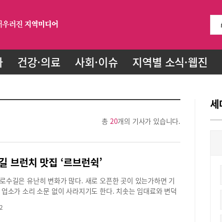
화
건강·의료
사회·이슈
지역별 소식·웹진
세
총
20
개의 기사가 있습니다.
길 브런치 맛집 ‘르브런쉭’
로수길은 유난히 변화가 많다. 새로 오픈한 곳이 있는가하면 기
 업소가 소리 소문 없이 사라지기도 한다. 치솟는 임대료와 변덕
비자의 취향을 맞추기도 버거운데 최근 불어 닥친 ‘코로나 19’는
2
을 벼랑 끝으로 내몰고 있다. 그런 와중에서도 오랜 세월 꿋꿋