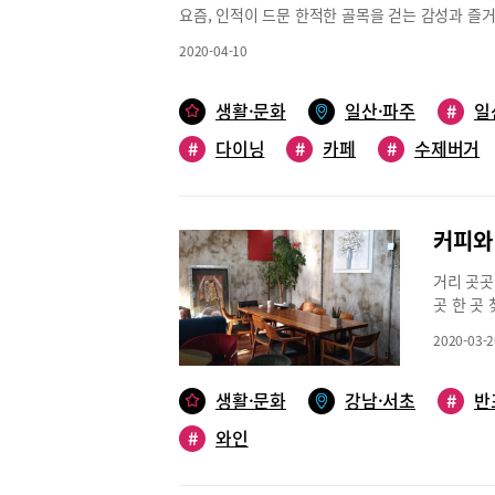
원두를 선
요즘, 인적이 드문 한적한 골목을 걷는 감성과 즐거
과 베이컨
시간: 평일
김선아 독자가 추천했던 브런치& 다이닝 카페 ‘성별 
시 머핀 
일 오전 1
2020-04-10
기자기한 플레이스들이 많아서인지 커피 한 잔 들고
타일도 있
유도 그런 곳 중 하나다”고 추천했다. 마치 외국
조심스럽게
발산동 골목 사이에서 돋보인다. 테라스에도 테이블
생활·문화
일산·파주
부드러운 
#
일
좋겠다. 내부도 무겁지 않은 캐주얼한 분위기다.
종류가 있으
#
다이닝
#
카페
#
수제버거
식의 구성을 달리한 브런치 메뉴들이 돋보였다. 우선
토스트, 
테이토 등으로 구성된 브런치 플레터를 주문해 봤다
메뉴인 ‘
삭하면서 적당히 간이 벤 포테이토, 싱싱한 샐러드
부드러운 
롯해 연어, 해쉬브라운 에그 베네딕트 등 브런치 
욕이 돋는
커피와 
료가 제공된다. 매콤한 맛을 더하고 싶어 김치베이
타에 커피
계란 프라이가 어우러지니 필라프 한 접시가 순식간
와인을 곁
거리 곳곳
다.브런치를 비롯해 오므라이스, 수제 버거, 햄버스
남구 강남대
곳 한 곳
폭이 넓은 것도 마음에 들었다. 다음에는 커피 한
주말/오전 
먹자골목으
르는 요즘, 맛있는 즐거움을 더하고 싶다면 찾아도 좋
2020-03-2
블랙으로 
일 오전 9시~ 오후 10시, 토요일 오전 10시~오후 1
온다.내부
벽, 원목
생활·문화
강남·서초
#
반
화분…. 
#
와인
있다. 아
즈, 크로
만든다는 