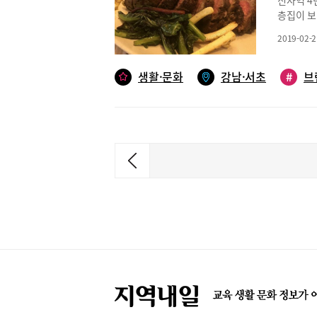
신사역 4
모던한 느
기 때문이
커피를 만
층집이 보인
데에 10
해두면 기
기는 증기
인을 밝히
을 끈다.
자일로 19
나 여행지
2019-02-2
동해 발걸
와 커트러
에칭 펜을
쳐 제법 
돼 있다.
메뉴 실습
예쁘게 리
생활·문화
강남·서초
#
브
메뉴는 샐
법을 배운
운 자태를
건강한 맛
나 바닐라
‘J의 정
원), ‘리
지 만들어
한 신개념
보카도 샐
스타 정규
바와 루프
인 샐러드
한 경우 
저트, 다
느낄 수 
메뉴는 도
파스타 등
‘롱브레드
한다. 싱
가격은 샐러
니’(10,
좋은 평을
구와 안쪽
니’(12
주중 오전
특색 있는
이다.바게
031-949
바로 운영
위치’(1
스타그램 ht
하는 유럽
백해 많은
가득하다.
드러움과 
안주와 함
하게 맛볼
탑과 만나
수 있는 
파티를 즐
한 가격으
활용 가능
프+오! 