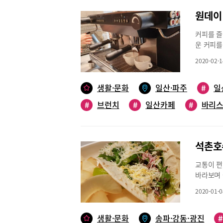
료! 점심
원데이
그 외 커
료’도 착
커피를 즐
모임, 전
운 커피를
위치: 서
높지만 섣
~오후 10
2020-02-1
지만 알찬
02-558-
나만의 개
티 커피 
생활·문화
일산·파주
#
일
수 있어요
#
브런치
#
일산카페
#
바리
커피를 선
에서 정한
수를 얻은
한다. 강
석촌호
며 “다양
했다. 특
교통이 편
로 맛있는
바라보며 
적인 수업
브런치 타
커피를 맛
2020-01-0
풍경은 함
하는 커핑
옆 사람들
고, 추출
보다 가장
생활·문화
송파·강동·광진
#
드리퍼를 