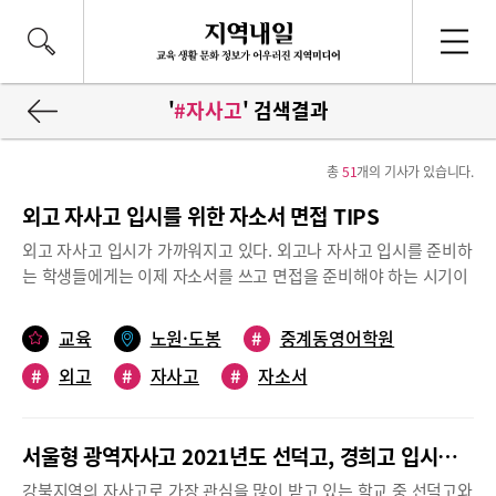
'
#자사고
' 검색결과
총
51
개의 기사가 있습니다.
외고 자사고 입시를 위한 자소서 면접 TIPS
외고 자사고 입시가 가까워지고 있다. 외고나 자사고 입시를 준비하
는 학생들에게는 이제 자소서를 쓰고 면접을 준비해야 하는 시기이
다. 자소서를 쓰고 면접을 하는 것 자체가 대부분의 중3 들에게는
생소하고 심리적으로 많은 부담이 된다. 이들에게 도움이 될 만한
교육
노원·도봉
#
중계동영어학원
한 두가지만 말씀 드리려고 한다. 자소서는 틀에 박힌 형태에다 학
#
외고
#
자사고
#
자소서
생을 집어넣는 것이 아니라 학생의 진로희망과 능력이 잘 드러나도
록 학생의 강점에 맞춰져야 한다. 그리고 대부분 평생에 처음 보는
면접이기에 철저하게 공부하고 준비하되 자신감이 관건이다. 자소
서울형 광역자사고 2021년도 선덕고, 경희고 입시요강 및 자기소개서 작성방법
서와 면접에 대한 세부 조언들은 아래에 외고/자사고 자소서 면접
반 수강후기로 갈음하고자 한다.하나고 합격자/ 상계중 박O영입시
강북지역의 자사고로 가장 관심을 많이 받고 있는 학교 중 선덕고와