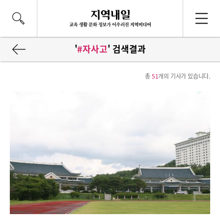
'
#자사고
' 검색결과
총
51
개의 기사가 있습니다.