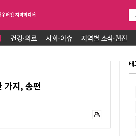
화
건강·의료
사회·이슈
지역별 소식·웹진
태
 가지, 송편