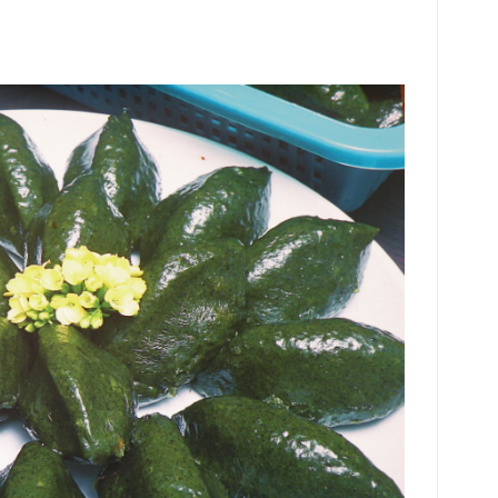
에서
을 
하는
재,
피드
히 
원생
면 
을 
식을
바로
원 
문이
업 
모두
고 
받고
직접
피트
을 
기간