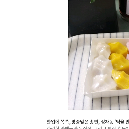
한입에 쏙쏙, 앙증맞은 송편, 정자동 ‘떡을 
화려한 카페들과 음식점, 그리고 편집 숍들이