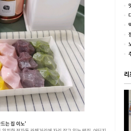
(6
른,
는 
에서
의 
환하
낌을
고 
단무
히,
을 
꼭 
리
하고
비빔
빔 
있고
면,
뉴들
1층
임/1
만드는 집 이노’
 위치한 정자동 카페거리에 자리 잡고 있는 떡집. 어딘지