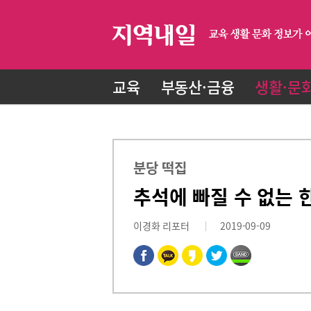
교육
부동산·금융
생활·문
분당 떡집
추석에 빠질 수 없는 한
이경화 리포터
2019-09-09