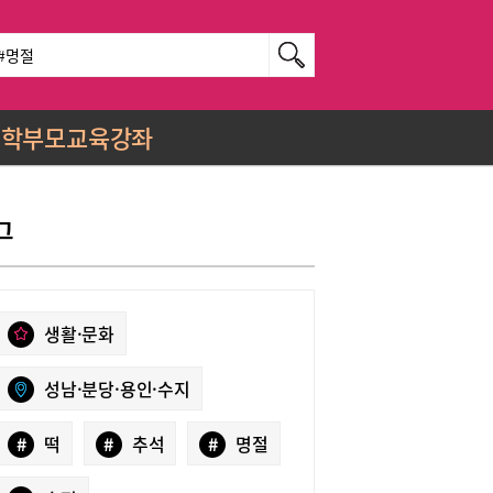
학부모교육강좌
그
생활·문화
성남·분당·용인·수지
#
떡
#
추석
#
명절