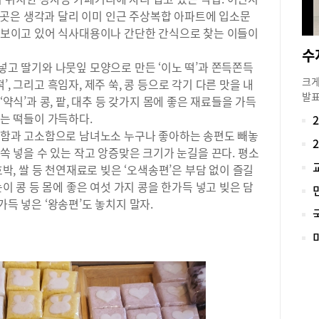
곳은 생각과 달리 이미 인근 주상복합 아파트에 입소문
 선보이고 있어 식사대용이나 간단한 간식으로 찾는 이들이
 넣고 딸기와 나뭇잎 모양으로 만든 ‘이노 떡’과 쫀득쫀득
크게
, 그리고 흑임자, 제주 쑥, 콩 등으로 각기 다른 맛을 내
발표
‘약식’과 콩, 팥, 대추 등 갖가지 몸에 좋은 재료들을 가득
시에
하는 떡들이 가득하다.
세다
달콤함과 고소함으로 남녀노소 누구나 좋아하는 송편도 빼놓
수능
쏙쏙 넣을 수 있는 작고 앙증맞은 크기가 눈길을 끈다. 평소
달라
호박, 쌀 등 천연재료로 빚은 ‘오색송편’은 부담 없이 즐길
고등
눈이 콩 등 몸에 좋은 여섯 가지 콩을 한가득 넣고 빚은 담
트)
개원
가득 넣은 ‘왕송편’도 놓치지 말자.
수업
치 
장과
수지
고 
으로
예비