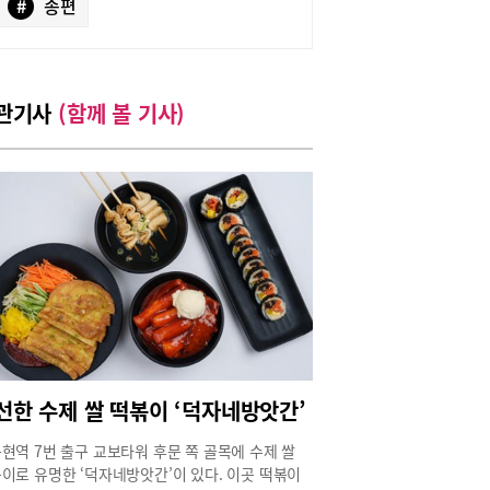
#
송편
관기사
(함께 볼 기사)
선한 수제 쌀 떡볶이 ‘덕자네방앗간’
현역 7번 출구 교보타워 후문 쪽 골목에 수제 쌀
이로 유명한 ‘덕자네방앗간’이 있다. 이곳 떡볶이