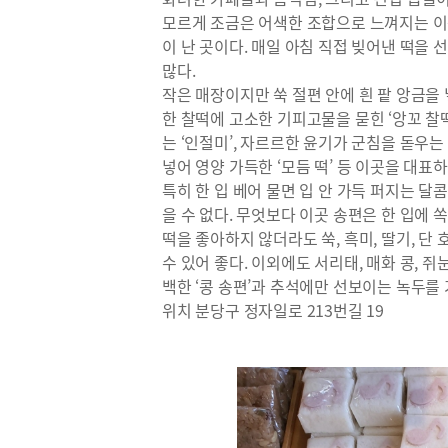
모르게 조금은 어색한 조합으로 느껴지는 이
이 난 곳이다. 매일 아침 직접 빚어낸 떡을
많다.
작은 매장이지만 쑥 절편 안에 흰 팥 앙금을
한 찰떡에 고소한 기피고물을 묻힌 ‘앙꼬 찰떡’
는 ‘인절미’, 자르르한 윤기가 군침을 돋우는 
넣어 영양 가득한 ‘모듬 떡’ 등 이곳을 대표
특히 한 입 베어 물면 입 안 가득 퍼지는 
을 수 없다. 무엇보다 이곳 송편은 한 입에 
떡을 좋아하지 않더라도 쑥, 흑미, 딸기, 단 
수 있어 좋다. 이외에도 서리태, 매화 콩, 쥐
백한 ‘콩 송편’과 추석에만 선보이는 녹두를 
위치 분당구 정자일로 213번길 19