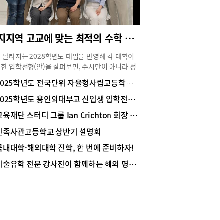
수지지역 고교에 맞는 최적의 수학 수업, 예비고1부터 제대로 준비해야
 달라지는 2028학년도 대입을 반영해 각 대학이
한 입학전형(안)을 살펴보면, 수시만이 아니라 정
서도 교과성적을 반영하는 대학들이 증가하는 추
2025학년도 전국단위 자율형사립고등학교 입학전형
. 따라서 이제 상위대학 합격을 노린다면 내신과
을 동시에 고려한 학습전략을 세워야 한다.이렇게
2025학년도 용인외대부고 신입생 입학전형 설명회
지는 대입에 맞춰 경쟁력을 높이려는 수지지역 중·
교육재단 스터디 그룹 Ian Crichton 회장 인터뷰
학생이라면 수지 고등수학전문학원인 ‘QPIT(큐피
 수학학원(이하 큐피트 수학)’에 주목해보자. 지난해
민족사관고등학교 상반기 설명회
했으나 재원생들의 성적과 실력파 강사들의 책임
국내대학·해외대학 진학, 한 번에 준비하자!
으로 빠르게 입소문 나고 있기 때문.특히, 강남 대
및 서초에서 자사고 학생들을 지도해 온 강윤기 원
미술유학 전문 강사진이 함께하는 해외 명문 미대 합격!
 분당 수학의 아침과 수지 지트에서 팀장을 지내며
지역 고교 지도 경험이 많은 김승환 원장이 함께하
있어서 수지지역 고교 내신과 수능을 동시에 체계적
 준비할 수 있다는 점이 주목받고 있다.이번 여름,
고1인 중3을 대상으로 한 수업을 개강하는