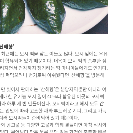
적지
럼으
학교
다.
분석
변별
어지
장은
‘산해향’
갖추
최근에는 모시 떡을 찾는 이들도 많다. 모시 잎에는 우유
큐피
많이 함유되어 있기 때문이다. 더욱이 모시 떡의 풍부한 섬
&nd
알려지면서 건강까지 챙기려는 떡 마니아들에게도 인기다.
접 쪄먹으려니 번거로워 아쉬웠다면 ‘산해향’을 방문해
나만 빚어서 판매하는 ‘산해향’은 분당지역뿐만 아니라 여
 재배한 유기농 모시 잎이 40%나 함유된 이곳의 모시떡
따라 하루 세 번 만들어진다. 모시떡이라고 해서 모두 같
는 입맛에 따라 고소한 깨와 부드러운 기피, 그리고 가득
 여러 모시떡들이 준비되어 있기 때문이다.
자와 콩고물 등 다양한 고물과 함께 곁들이면 아침 식사와
있다. 무엇보다 맛은 물론 부담 없는 가격에 출출한 배를