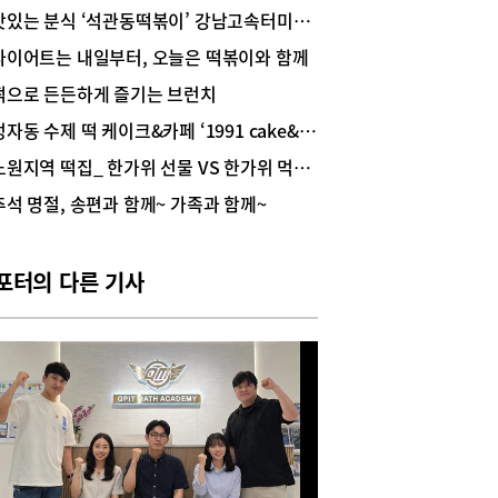
,000원)는 우리가 이제껏 먹어본 것과는 차원이 다
맛있는 분식 ‘석관동떡볶이’ 강남고속터미널점
 특별한 맛을 선사한다. 매일매일 매장에서 직접 뽑
신선한 가래떡이 그 비결. ‘덕자네방앗간’은 이 근처
다이어트는 내일부터, 오늘은 떡볶이와 함께
 6년 동안 영업해오다 3년 전, 더 넓고 쾌적한 지금
떡으로 든든하게 즐기는 브런치
장소로 확장 이전했다. 올리브색으로 꾸민 외관과
게 트인 주방, 정갈한 실내가 카페 같은 아늑한 느
정자동 수제 떡 케이크&카페 ‘1991 cake&cafe’
 준다.입구에 설치된 키오스크에서 먼저 주문을 하
노원지역 떡집_ 한가위 선물 VS 한가위 먹거리
전광판에 번호가 뜨면 픽업하면 된다. 각종 소스와
지, 조리기구, 물 등은 셀프코너에 비치돼 있다. 특
추석 명절, 송편과 함께~ 가족과 함께~
 떡볶이 위에 올라간 부드러운 감자 샐러드가 눈길
끈다. 매콤달콤한 떡볶이와 감자 샐러드의 만남은
맛봐야 할 시그니처 조합이다. 떡볶이 외에도 고소
포터의 다른 기사
 짭조름한 우엉김밥과 야채가 듬뿍 들어간 바삭한
만두가 인기 만점이다. 아울러 기본 세트(A,B), 비
세트, 생생 세트, 든든 세트(A,B) 등의 세트 메뉴가
, 가격은 20,500원에서 39,500원 선. 이외에도 쫄
 라면, 돈까스, 어묵, 튀김, 순대 등 분식집의 정석 메
도 만나볼 수 있다.위치: 서초구 서초대로77길 62,
 (L1층)영업시간: 매일/11;00~20:30, 브레이크타
4:30~16:00문의: 02-599-8959