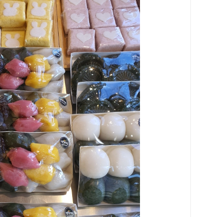
QP
에서
다.
실력
각 
단위
것은
교(
천고
고에
다.
급 
점 
도 
학교
을 
식으
장이
확실
의 
교들
이를