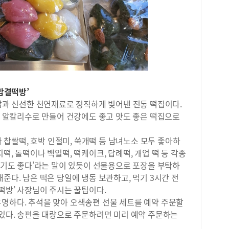
요해
수학
받지
중학
내신
되지
은 
교 
‘맘결떡방’
진짜
찹쌀과 신선한 천연재료로 정직하게 빚어낸 전통 떡집이다.
주의
좋은 알칼리수로 만들어 건강에도 좋고 맛도 좋은 떡집으로
아오
다.
요.
임자 찹쌀떡, 호박 인절미, 쑥개떡 등 남녀노소 모두 좋아하
를 
떡, 돌떡이나 백일떡, 떡케이크, 답례떡, 개업 떡 등 각종
수학
 먹기도 좋다’라는 말이 있듯이 선물용으로 포장을 부탁하
춰야
준다. 남은 떡은 당일에 냉동 보관하고, 먹기 3시간 전
고 
결떡방’ 사장님이 주시는 꿀팁이다.
있다
유명하다. 추석을 맞아 오색송편 선물 세트를 예약 주문할
수학
여름
 있다. 송편을 대량으로 주문하려면 미리 예약 주문하는
등수