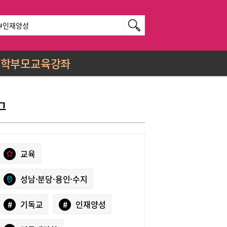
학부모교육강좌
그
교육
성남·분당·용인·수지
#
기독교
#
인재양성