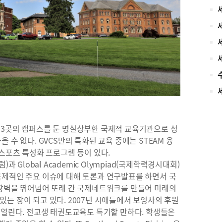
THE
Wor
위,
더드
정받
‘A
20
어 
종대
경영
In
가,
국 등 3곳의 캠퍼스를 둔 명실상부한 국제적 교육기관으로 성
경영
은 
 수 없다. GVCS만의 특화된 교육 중에는 STEAM 융
업·
 스포츠 특성화 프로그램 등이 있다.
을 
포럼)과 Global Academic Olympiad(국제학력경시대회)
있다.
국제적인 주요 이슈에 대해 토론과 연구발표를 하면서 국
종대
 장벽을 뛰어넘어 또래 간 국제네트워크를 만들어 미래의
을 
는 장이 되고 있다. 2007년 시애틀에서 보잉사의 후원
수진
 열린다. 전교생 태권도교육도 특기할 만하다. 학생들은
업혁
츠를