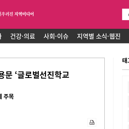
화
건강·의료
사회·이슈
지역별 소식·웹진
태
용문 ‘글로벌선진학교
세 주목