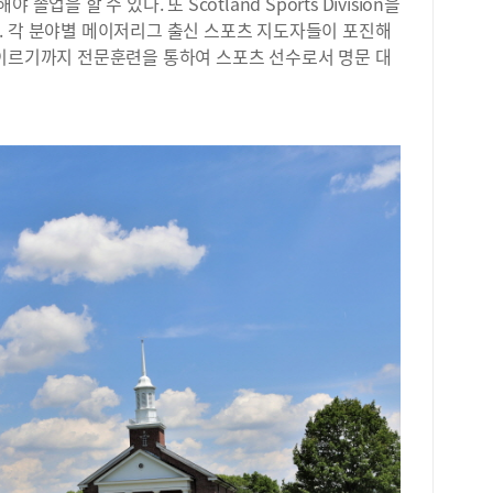
을 할 수 있다. 또 Scotland Sports Division을
이터
. 각 분야별 메이저리그 출신 스포츠 지도자들이 포진해
(P
 이르기까지 전문훈련을 통하여 스포츠 선수로서 명문 대
(S
등 
최고
는 
빅데
련 
지식
러닝
리큘
학석
성이
고 
를 
MB
실무
랜차
및 
영 
휘 