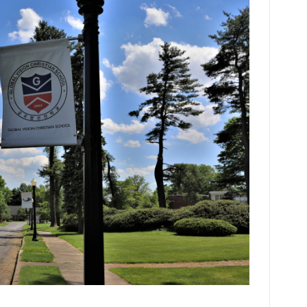
지원
학원
(월
4일(
ssm