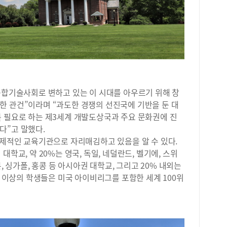
정 
추어
년 
을 
가 
세우
지 
우리
융합기술사회로 변하고 있는 이 시대를 아우르기 위해 창
안목
데 
한 관건”이라며 “과도한 경쟁의 선진국에 기반을 둔 대
랜차
를 필요로 하는 제3세계 개발도상국과 주요 문화권에 진
적으
다”고 말했다.
밖에
국제적인 교육기관으로 자리매김하고 있음을 알 수 있다.
대 
학교, 약 20%는 영국, 독일, 네덜란드, 벨기에, 스위
장 
본, 싱가폴, 홍콩 등 아시아권 대학교, 그리고 20% 내외는
문대
% 이상의 학생들은 미국 아이비리그를 포함한 세계 100위
적화
고,
박사
면접
제 