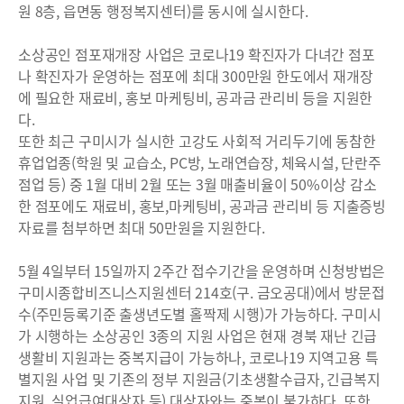
원 8층, 읍면동 행정복지센터)를 동시에 실시한다.
소상공인 점포재개장 사업은 코로나19 확진자가 다녀간 점포
나 확진자가 운영하는 점포에 최대 300만원 한도에서 재개장
에 필요한 재료비, 홍보 마케팅비, 공과금 관리비 등을 지원한
다.
또한 최근 구미시가 실시한 고강도 사회적 거리두기에 동참한
휴업업종(학원 및 교습소, PC방, 노래연습장, 체육시설, 단란주
점업 등) 중 1월 대비 2월 또는 3월 매출비율이 50%이상 감소
한 점포에도 재료비, 홍보,마케팅비, 공과금 관리비 등 지출증빙
자료를 첨부하면 최대 50만원을 지원한다.
5월 4일부터 15일까지 2주간 접수기간을 운영하며 신청방법은
구미시종합비즈니스지원센터 214호(구. 금오공대)에서 방문접
수(주민등록기준 출생년도별 홀짝제 시행)가 가능하다. 구미시
가 시행하는 소상공인 3종의 지원 사업은 현재 경북 재난 긴급
생활비 지원과는 중복지급이 가능하나, 코로나19 지역고용 특
별지원 사업 및 기존의 정부 지원금(기초생활수급자, 긴급복지
지원, 실업급여대상자 등) 대상자와는 중복이 불가하다. 또한