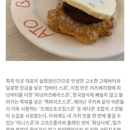
특히 이곳 대표의 실험정신(?)으로 탄생한 고소한 고메버터와
달콤한 앙금을 넣은 ‘앙버터 스콘’, 직접 만든 라즈베리잼에 피
넛버터를 더한 ‘피넛라즈베리스콘’, 한국음식에 빼놓지 않고 들
어가는 쪽파를 넣은 ‘쪽파치즈스콘’, 재미난 쿠키와 같아 어른들
이 더욱 사랑하는 ‘오레오초코칩스콘’ 등 색다른 조합의 스콘들
이 눈길을 사로잡는다. 이외에도 네 가지 맛을 한 번에 즐길 수
있는 ‘미니스콘’과 고르곤졸라와 플레인 맛의 ‘휘낭시에’, 밀가
루와 전분이 들어가지 않고 캬라멜라이징 된 진한 크림치즈와