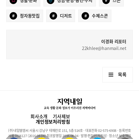
생활·문화
성남·분당·용인·수지
#
스콘
#
정자동맛집
#
디저트
#
수제스콘
이경화 리포터
22khlee@hanmail.net
목록
회사소개
기사제보
개인정보처리방침
(주)내일엘엠씨 서울시 강남구 테헤란로 151, 5층 514호 · 대표전화 02-575-6908 · 등록번호
서울 아04127 (2016.08.04) 최초발행일 2016.08.04 · 발행·편집인:석진성 · 청소년 보호책임