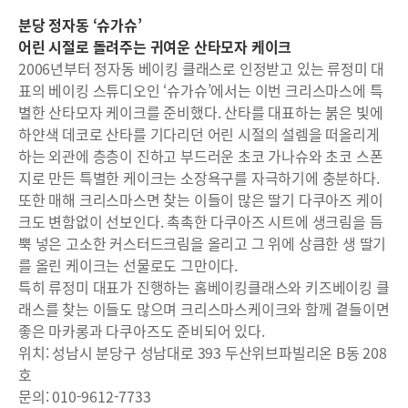
분당 정자동 ‘슈가슈’
어린 시절로 돌려주는 귀여운 산타모자 케이크
2006년부터 정자동 베이킹 클래스로 인정받고 있는 류정미 대
표의 베이킹 스튜디오인 ‘슈가슈’에서는 이번 크리스마스에 특
별한 산타모자 케이크를 준비했다. 산타를 대표하는 붉은 빛에
하얀색 데코로 산타를 기다리던 어린 시절의 설렘을 떠올리게
하는 외관에 층층이 진하고 부드러운 초코 가나슈와 초코 스폰
지로 만든 특별한 케이크는 소장욕구를 자극하기에 충분하다.
또한 매해 크리스마스면 찾는 이들이 많은 딸기 다쿠아즈 케이
크도 변함없이 선보인다. 촉촉한 다쿠아즈 시트에 생크림을 듬
뿍 넣은 고소한 커스터드크림을 올리고 그 위에 상큼한 생 딸기
를 올린 케이크는 선물로도 그만이다.
특히 류정미 대표가 진행하는 홈베이킹클래스와 키즈베이킹 클
래스를 찾는 이들도 많으며 크리스마스케이크와 함께 곁들이면
좋은 마카롱과 다쿠아즈도 준비되어 있다.
위치: 성남시 분당구 성남대로 393 두산위브파빌리온 B동 208
호
문의: 010-9612-7733