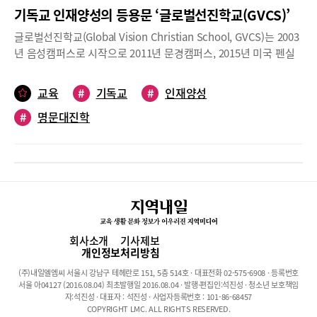
기독교 인재양성의 등용문 ‘글로벌선진학교(GVCS)’
글로벌선진학교(Global Vision Christian School, GVCS)는 2003
년 음성캠퍼스로 시작으로 2011년 문경캠퍼스, 2015년 미국 펜실
베니아 캠퍼스를 개교한 기독교 인재양성의 등용문이다. 현재 음성
캠퍼스 430명, 문경 캠퍼스 420명, 미국 펜실베니아 캠퍼스 170여
교육
#
기독교
#
인재양성
명 등 약 1000여 명의 학생들이 재학 중이다.GVCS만의 특화된 교
#
명문대진학
육GVCS가 개교 16년 만에 음성, 문경, 미국 등 3곳의 캠퍼스를 둔
명실상부한 국제적 교육기관으로 성장할 수 있었던 데는 독특한 교
육과정을 빼놓을 수 없다. GVCS만의 특화된 교육 중에는 STEAM
융합교육, 국제교류활동, 신앙교육, 태권도 및 스포츠 특성화 프로
그램 등이 있다.매년 Global Youth Forum(국제 청소년 포럼)과
Global Academic Olympiad(국제학력경시대회)를 개최해 국제교
류를 활발하게 진행한다. 국제적인 주요 이슈에 대해 토론과 연구발
표를 하면서 국제적인 안목을 갖추게 하고, 인종과 문화의 장벽을
회사소개
기사제보
뛰어넘어 또래 간 국제네트워크를 만들어 미래의 지구촌을 주도할
개인정보처리방침
인재네트워크를 구성할 수 있는 장이 되고 있다. 2007년 시애틀에
(주)내일엘엠씨 서울시 강남구 테헤란로 151, 5층 514호 · 대표전화 02-575-6908 · 등록번호
서 보잉사의 후원으로 1회 대회를 개최한 이래 현재까지 매년 열린
서울 아04127 (2016.08.04) 최초발행일 2016.08.04 · 발행·편집인:석진성 · 청소년 보호책임
다. 전교생 태권도교육도 특기할 만하다. 학생들은 의무적으로 최소
자:석진성 · 대표자 : 석진성 · 사업자등록번호 : 101-86-68457
COPYRIGHT LMC. ALL RIGHTS RESERVED.
태권도 2~3단 이상을 취득해야 졸업을 할 수 있다. 또 Scotland