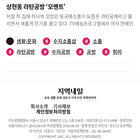
상현동 라탄공방 ‘모멘트’
어릴 적 집에 하나씩 있었던 등공예소품이 요즘은 라탄공예라고 불
리면서 새롭게 인기를 끌고 있다. TV예능프로그램에서 여자 연예인
이 취미로 라탄소품을 만드는 장면이 소개되면서 내손으로 직접 만
든 감성 돋는 소품 하나 들이고 싶어하는 이들이 많아졌다. 수지구
생활·문화
#
수지소품샵
#
소품
상현동에 있는 라탄공방 ‘모멘트’에는 함께 어울려 라탄을 엮어나가
#
라탄공방
#
수지공방
#
공방
#
취미
는 즐거움이 가득하다. ‘모멘트’의 공방지기 역시 처음에는 집에서
취미로 라탄공예를 시작했다고 한다. 만드는 라탄소품의 개수가 늘
어나고 점점 재미를 붙이게 되어 최근에는 아예 공방을 열었단다.
손재주가 좋은 어린 초등학생부터 나이 지긋한 어르신들까지 소소
한 취미생활을 즐기는 많은 이들이 공방을 찾는다고 한다.라탄은 환
심이라는 기다란 나무줄기를 사용해서 만든다. 재질과 굵기에 따라
환심의 종류도 다양하다. 환심을 물에 1~2분 정도 적셔두면 쉽게 구
부러지기 때문에 원하는 모양이면 뭐든지 만들 수 있다. 커피나 천
회사소개
기사제보
연염료로 염색이 가능해서 색을 입힐 수도 있다. 환심과 가위, 송곳,
개인정보처리방침
전용 칼, 그리고 분무기만 있으면 만들 수 있는 라탄소품의 종류는
(주)내일엘엠씨 서울시 강남구 테헤란로 151, 5층 514호 · 대표전화 02-575-6908 · 등록번호
무궁무진해서 컵받침이나 컵홀더, 거울, 바구니, 리스 뿐만 아니라
서울 아04127 (2016.08.04) 최초발행일 2016.08.04 · 발행·편집인:석진성 · 청소년 보호책임
전등갓, 휴지케이스, 피크닉바구니 등 무엇이든 만들 수 있다. 또한
자:석진성 · 대표자 : 석진성 · 사업자등록번호 : 101-86-68457
COPYRIGHT LMC. ALL RIGHTS RESERVED.
가죽이나 금속 등 다른 소재가 덧붙여지면 더욱 고급스럽고 근사한