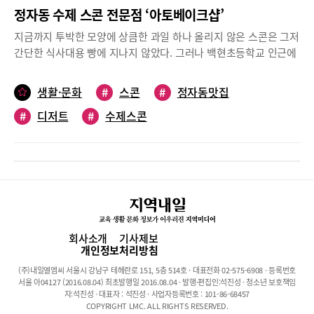
정자동 수제 스콘 전문점 ‘아토베이크샵’
지금까지 투박한 모양에 상큼한 과일 하나 올리지 않은 스콘은 그저
간단한 식사대용 빵에 지나지 않았다. 그러나 백현초등학교 인근에
있는 ‘아토베이크샵’(ATO BAKE SHOP)에서 맛본 스콘은 지금까지
의 생각을 한 번에 바뀌게 했다.지난 6월 문을 연 이곳은 빈티지 테
생활·문화
#
스콘
#
정자동맛집
이블과 의자, 독특한 멋의 작은 소품들로 연출된 감각적인 실내는
#
디저트
#
수제스콘
유럽에서 즐긴다는 티타임 장소로도 제격이다. 아직 대중적이지 않
은 수제 스콘 전문점인 이곳에서는 여러 재료들을 접목시켜 구워낸
다양한 스콘들을 맛볼 수 있다. 라즈베리, 오레오, 앙버터, 쪽파 등
각양각색 맛을 지닌 스콘들은 때로는 바쁜 아침의 든든한 식사대용
으로, 때로는 궁금한 입을 달래줄 최고의 간식으로, 때로는 만족스
러운 식사의 화려한 마무리를 담당해줄 디저트로, 때로는 감사의 마
음을 전하는 선물로도 손색이 없다.특히 이곳 대표의 실험정신(?)으
로 탄생한 고소한 고메버터와 달콤한 앙금을 넣은 ‘앙버터 스콘’, 직
회사소개
기사제보
접 만든 라즈베리잼에 피넛버터를 더한 ‘피넛라즈베리스콘’, 한국음
개인정보처리방침
식에 빼놓지 않고 들어가는 쪽파를 넣은 ‘쪽파치즈스콘’, 재미난 쿠
(주)내일엘엠씨 서울시 강남구 테헤란로 151, 5층 514호 · 대표전화 02-575-6908 · 등록번호
키와 같아 어른들이 더욱 사랑하는 ‘오레오초코칩스콘’ 등 색다른
서울 아04127 (2016.08.04) 최초발행일 2016.08.04 · 발행·편집인:석진성 · 청소년 보호책임
조합의 스콘들이 눈길을 사로잡는다. 이외에도 네 가지 맛을 한 번
자:석진성 · 대표자 : 석진성 · 사업자등록번호 : 101-86-68457
COPYRIGHT LMC. ALL RIGHTS RESERVED.
에 즐길 수 있는 ‘미니스콘’과 고르곤졸라와 플레인 맛의 ‘휘낭시