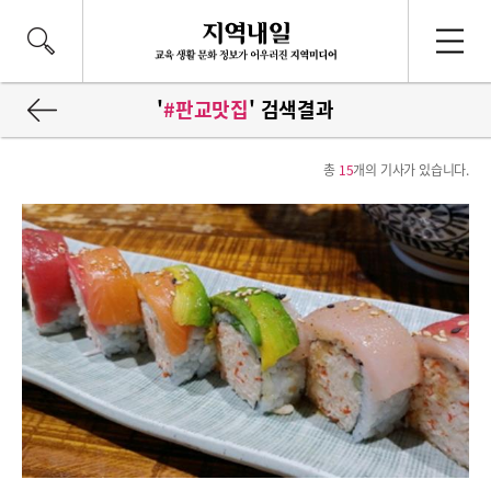
'
#판교맛집
' 검색결과
총
15
개의 기사가 있습니다.