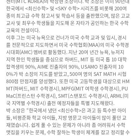
센터(MTC KOREA)의 박상현 소장이다. 박 소장은 이미 90년대
한국에서 <최신수학> 및 <SKY 수학> 시리즈를 비롯해 200여
종의 최고급 수학 참고서 및 학습서 등을 출판했으며, 많은 고교
교사 및 최우수 학생들을 지도해 온 자타가 공인하는 한국 수학
교육의 전설이다.
이후 그는 미국 뉴욕으로 건너가 미국 수학 교과 및 입시, 경시
를 전문적으로 지도하면서 미국 수학협회(MAA)의 미국 수학경
시대회(AMC) 멤버로 활동했다. 지난 20여 년간 뉴욕, 뉴저지
지역 한인 학생들을 중심으로 하버드, MIT 등 미국 톱 10 대학
합격생의 90%, AIME 진출자의 90%, USAMO 진출자의 10
0%가 박 소장의 지도를 받았고, 500여 명의 SAT MATH 시험
800점 만점자를 양성했다. 또한 미국 고등학생을 대상으로 HM
MT(하버드, MIT 수학경시), MPFG(MIT 여학생 수학경시), PU
MaC(프린스턴 수학경시), SMT(스탠포드 수학경시), ARML(미
국 지역별 수학경시) 출전 예정자들을 특별 지도해왔다.
뱍 소장은 “한국에서 냈던 <최신수학>은 과고 등 특수반 아이
들, 비평준화 학교 아이들, 지방 명문고 아이들이 많이 풀던 교
재였습니다. 쉽게 풀 수 있는 문제가 아니라 좀 어려워서 수학
맷집을 키우는 문제, 수학 잘하는 학생이 체계를 잡고 정리할 수