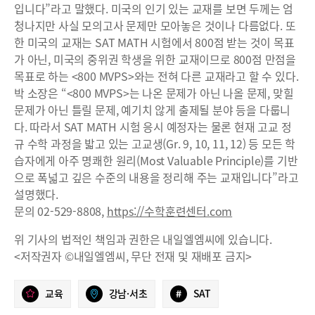
입니다”라고 말했다. 미국의 인기 있는 교재를 보면 두께는 엄
청나지만 사실 모의고사 문제만 모아놓은 것이나 다름없다. 또
한 미국의 교재는 SAT MATH 시험에서 800점 받는 것이 목표
가 아닌, 미국의 중위권 학생을 위한 교재이므로 800점 만점을
목표로 하는 <800 MVPS>와는 전혀 다른 교재라고 할 수 있다.
박 소장은 “<800 MVPS>는 나온 문제가 아닌 나올 문제, 맞힐
문제가 아닌 틀릴 문제, 예기치 않게 출제될 분야 등을 다룹니
다. 따라서 SAT MATH 시험 응시 예정자는 물론 현재 고교 정
규 수학 과정을 밟고 있는 고교생(Gr. 9, 10, 11, 12) 등 모든 학
습자에게 아주 명쾌한 원리(Most Valuable Principle)를 기반
으로 폭넓고 깊은 수준의 내용을 정리해 주는 교재입니다”라고
설명했다.
문의 02-529-8808,
https://수학훈련센터.com
위 기사의 법적인 책임과 권한은 내일엘엠씨에 있습니다.
<저작권자 ©내일엘엠씨, 무단 전재 및 재배포 금지>
교육
강남·서초
#
SAT