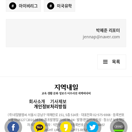
#
아이비리그
#
미국유학
박혜준 리포터
jennap@naver.com
목록
회사소개
기사제보
개인정보처리방침
(주)내일엘엠씨 서울시 강남구 테헤란로 151, 5층 514호 · 대표전화 02-575-6908 · 등록번호
서울 아04127 (2016.08.04) 최초발행일 2016.08.04 · 발행·편집인:석진성 · 청소년 보호책임
자:석진성 · 대표자 : 석진성 · 사업자등록번호 : 101-86-68457
COPYRIGHT LMC. ALL RIGHTS RESERVED.