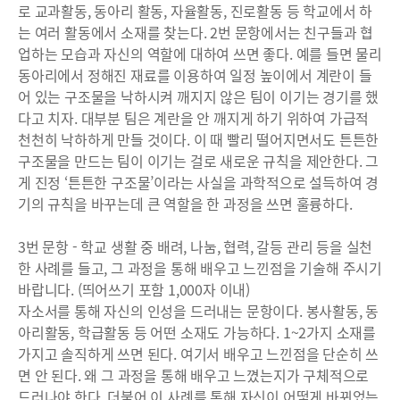
로 교과활동, 동아리 활동, 자율활동, 진로활동 등 학교에서 하
는 여러 활동에서 소재를 찾는다. 2번 문항에서는 친구들과 협
업하는 모습과 자신의 역할에 대하여 쓰면 좋다. 예를 들면 물리
동아리에서 정해진 재료를 이용하여 일정 높이에서 계란이 들
어 있는 구조물을 낙하시켜 깨지지 않은 팀이 이기는 경기를 했
다고 치자. 대부분 팀은 계란을 안 깨지게 하기 위하여 가급적
천천히 낙하하게 만들 것이다. 이 때 빨리 떨어지면서도 튼튼한
구조물을 만드는 팀이 이기는 걸로 새로운 규칙을 제안한다. 그
게 진정 ‘튼튼한 구조물’이라는 사실을 과학적으로 설득하여 경
기의 규칙을 바꾸는데 큰 역할을 한 과정을 쓰면 훌륭하다.
3번 문항 - 학교 생활 중 배려, 나눔, 협력, 갈등 관리 등을 실천
한 사례를 들고, 그 과정을 통해 배우고 느낀점을 기술해 주시기
바랍니다. (띄어쓰기 포함 1,000자 이내)
자소서를 통해 자신의 인성을 드러내는 문항이다. 봉사활동, 동
아리활동, 학급활동 등 어떤 소재도 가능하다. 1~2가지 소재를
가지고 솔직하게 쓰면 된다. 여기서 배우고 느낀점을 단순히 쓰
면 안 된다. 왜 그 과정을 통해 배우고 느꼈는지가 구체적으로
드러나야 한다. 더불어 이 사례를 통해 자신이 어떻게 바뀌었는