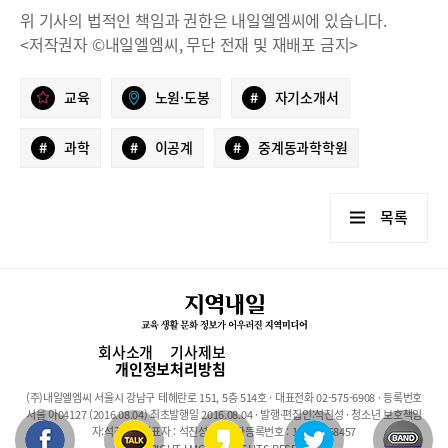
위 기사의 법적인 책임과 권한은 내일엘엠씨에 있습니다.
<저작권자 ©내일엘엠씨, 무단 전재 및 재배포 금지>
교육
노원·도봉
#
자기소개서
#
과학
#
이공계
#
중계동과학학원
목록
회사소개
기사제보
개인정보처리방침
(주)내일엘엠씨 서울시 강남구 테헤란로 151, 5층 514호 · 대표전화 02-575-6908 · 등록번호
서울 아04127 (2016.08.04) 최초발행일 2016.08.04 · 발행·편집인:석진성 · 청소년 보호책임
자:석진성 · 대표자 : 석진성 · 사업자등록번호 : 101-86-68457