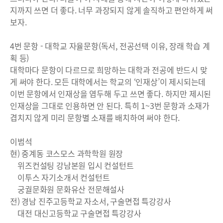
지까지 쓰면 더 좋다. 너무 과장되지 않게 솔직하고 편안하게 써
보자.
4번 문항 - 대학교 자율문항(독서, 전공선택 이유, 장래 학습 계
획 등)
대학마다 문항이 다르므로 희망하는 대학과 전공에 반드시 맞
게 써야 한다. 모든 대학에서는 학교의 ‘인재상’이 제시되는데
이번 문항에서 인재상을 염두해 두고 쓰면 좋다. 하지만 제시된
인재상을 그대로 인용하면 안 된다. 특히 1~3번 문항과 소재가
겹치지 않게 미리 문항별 소재를 배치하여 써야 한다.
이범석
현) 중계동 코스모스 과학학원 원장
위즈컨설팅 강남본원 입시 컨설턴트
이투스 자기소개서 컨설턴트
궁궐문화원 문화유산 전문해설사
전) 경남 진주고등학교 자소서, 구술면접 특강강사
대전 대신고등학교 구술면접 특강강사