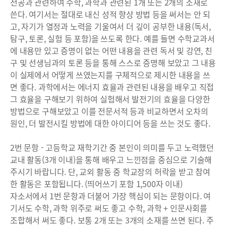
전공과 관련하여 수학, 과학과 관련된 1개 또는 2개의 소재로
쓴다. 여기서는 절대로 내신 성적 향상 방법 등을 써서는 안 되
고, 자기가 열정과 노력을 기울여서 더 깊이 공부한 내용(독서,
탐구, 토론, 실험 등 포함)을 쓰도록 한다. 예를 들면 수학교과서
에 내용만 있고 증명이 없는 어떤 내용을 관련 독서 및 강연, 친
구 및 선생님과의 토론 등을 통해 스스로 증명해 보았고 그 내용
이 실제에서 어떻게 쓰였는지를 구체적으로 제시한 내용을 쓰
면 좋다. 과학에서는 에너지 효율과 관련된 내용을 배우고 직접
그 효율을 구해보기 위하여 실험해서 발전기의 효율을 다양한
방법으로 구해보았고 이를 전문서적 등과 비교하면서 오차의
원인, 더 발전시킬 방법에 대한 아이디어 등을 쓰는 것도 좋다.
2번 문항 - 고등학교 재학기간 중 본인이 의미를 두고 노력했던
교내 활동(3개 이내)을 통해 배우고 느낀점을 중심으로 기술해
주시기 바랍니다. 단, 교외 활동 중 학교장의 허락을 받고 참여
한 활동은 포함됩니다. (띄어쓰기 포함 1,500자 이내)
자소서에서 1번 문항과 더불어 가장 핵심이 되는 문항이다. 여
기서도 수학, 과학 위주로 써도 좋고 수학, 과학 + 인문사회를
조합해서 써도 좋다. 보통 2개 또는 3개의 소재를 쓰면 된다. 주