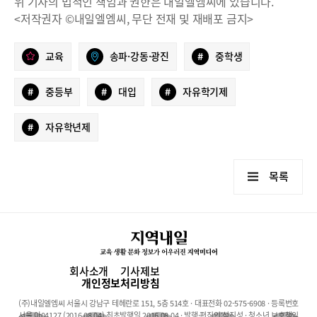
위 기사의 법적인 책임과 권한은 내일엘엠씨에 있습니다.
<저작권자 ©내일엘엠씨, 무단 전재 및 재배포 금지>
교육
송파·강동·광진
#
중학생
#
중등부
#
대입
#
자유학기제
#
자유학년제
목록
회사소개
기사제보
개인정보처리방침
(주)내일엘엠씨 서울시 강남구 테헤란로 151, 5층 514호 · 대표전화 02-575-6908 · 등록번호
서울 아04127 (2016.08.04) 최초발행일 2016.08.04 · 발행·편집인:석진성 · 청소년 보호책임