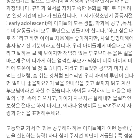
청소년기는 앞으로 살아가야할 세상의 규칙과 질서를 배우는
과정입니다. 규칙과 질서를 지키고 속한 문화를 제대로 익히려
면 일정 시간의 인내가 필요합니다. 그 시기(청소년기 중등시절
: early adolescent)에 아이들의 모든 생활, 학과목 공부 ,독서,
취미 활동들까지 모두 루틴으로 만들어야 합니다. ‘하고 싶은 대
로 해’ 라고 하면 아이들 처음에는 좋아하지만, 사실 망망대해에
혼자 남겨진 기분이라고 합니다. 우리 아이들에게 마음대로 해
라고 말하는 쿨 해 보이지만 책임감 없는 부모보다는 옳은 길을
바르게 걸어 나가게 하는 엄격한 부모가 되심이 더욱 아이의 미
래에 도움이 될 것 같습니다. 지겹고 힘들었던 공부가 마치 밥
먹는 것처럼, 숨 쉬는 것처럼 필수적인 우리 아이의 루틴이 된다
면 얼마나 좋을까요? 이 글을 인내심을 갖고 끝까지 읽고 계신
부모님이라면 하실 수 있습니다. 아이를 사랑하시는 마음은 매
일의 루틴 속에 담으시고, 아이가 차근차근 잘해내면 물질적인
보상은 절대로 하지 마시고, 어깨나 엉덩이를 토닥여주셔서 사
랑과 관심을 표현해주세요.
고등학교 가서 더 힘든 공부해야 하는 아이들에게 이런 능력(루
틴을 실천하는 능력) 하나 심어 주시면 학년이 거듭될수록 점점