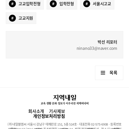
#
고교입학전형
#
입학전형
#
서울시고교
#
고교지원
박선 리포터
ninano33@naver.com
목록
회사소개
기사제보
개인정보처리방침
(주)내일엘엠씨 서울시 강남구 테헤란로 151, 5층 514호 · 대표전화 02-575-6908 · 등록번호