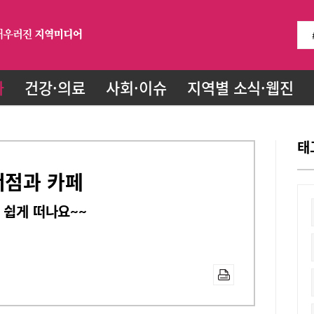
화
건강·의료
사회·이슈
지역별 소식·웹진
태
서점과 카페
 쉽게 떠나요~~