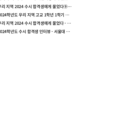
으로 삼고 있다. 우리 지역 2024 수시 합격생들에
, 현재 베스트셀러는 무엇인지 검색하거나 굳이 대
우리 지역 2024 수시 합격생에게 물었다⑨ 대입 면접 준비 조언
‘학교생활기록부에서 본인만의 특색을 나타내는 세
점에 가지 않더라도 이곳을 방문하면 바로 확인하
내용이 있다면 소개해 주세요’라는 요청에 그들은
2024학년도 우리 지역 고교 1학년 1학기 교과별 평가 기준
구매할 수 있을 뿐만 아니라 평점이 좋은 책은 무엇
한 답변을 해주었다. 자신의 리더십이나 성실성을
, 요즘 잘 팔리는 책은 무엇인지 이곳의 직원에게
우리 지역 2024 수시 합격생에게 물었다 - 선택과목
주는 수업 태도나 전공과 관련한 꾸준한 주제를 탐
하면 친절한 서비스를 받을 수 있는 것 역시 동네
는 등의 모습으로 적극성을 드러낸 학생들이 많았
2024학년도 수시 합격생 인터뷰 - 서울대 경영학과 박준한(한가람고 졸) 학생
이 가지는 매력이 아닐까 싶다. 코끼리서적은 학용
박선 리포터 ninano33@naver.com*서울대학교
및 예쁜 디자인의 팬시 문구도 판매하고 있어 구경
과 김예찬 학생-저는 ‘인수공통감염병’에 관심이
 재미 또한 쏠쏠하다. 미취학 아이들을 위한 학습
서 그 주제를 정하고자 했는데 단순히 그것만을 탐
 및 전집도 구경할 수 있어 전 연령층이 방문해 마
는 데 그치지 않았어요. 인수공통감염병과
 양식을 쌓을 수 있는 동네 사랑방과 같은 역할을
D,J(항체 유전자) 유전자의 관련성이라던가 엘니뇨,
 있다 해도 과언이 아니다.또한, 코끼리서적에서는
냐 현상과 아프리카의 모기를 매개로 한 인수공통
문화공간을 운영하고 있어 각종 모임 및 행사를 원
병 사이의 관계를 다각적으로 파고드는 것을 중요
면 이곳 코끼리서적에 문의하면 문화공간을 대여
어요. 아프리카 모기 매개 연구는 컴퓨터 코딩과도
수 있다. 늘 지역주민과 함께 하고 있는 코끼리서적
해서 연구했어요. 단순히 탐구한다기보다는 본인
지역주민을 위한 아동도서 기탁, 코로나19 극복 성
직접 관심을 가지고 탐구를 지속적으로 하고 있음을
탁 등 봉사활동 꾸준히 하고 있으며, 문화체육관광
했어요.*고려대학교 전기전자공학부 김승현 학생-
 한국작가협회에 선정되어 지역주민들을 위해 질 높
LA 실험 세특과 거점학교의 고급수학 세특이 차별
무료강좌도 실시하고 있어 주민들에게 좋은 반응을
 있다고 생각했어요. 과학, 수학 분야에서 관심이
 있다. 동네서점의 특장점이라 할 수 있는 전화로
던 논문, 책과 관련한 세특이 저의 관심 분야를 아
로 미리 예약할 수 있으며, 없는 책이나 품절된 도
잘 나타냈다고 생각합니다.*서울대학교 통계학과
 신청하면 받을 수 있다. 10% 할인과 더불어 5%