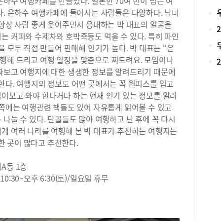
은하수 여행카페를 만들었다. 일본만 70여 번이 넘는 여
기준
또한
다. 은하수 여행카페에 들어서는 사람들은 다양하다. 남녀
게 
형서
 항상 사람 좋게 웃어주면서 응대하는 박 대표의 얼굴을
특 
고 
는 커피와 수제차와 호박죽등도 먹을 수 있다. 특히 파인
다양
인지
보여
을 모두 직접 만들어 판매해 인기가 높다. 박 대표는 “은
문의
구하
행해 드리고 여행 일정을 맞춤으로 짜드려요. 모임이나
서점
다.
 짜보고 여행지에 대한 생생한 정보를 알려드리기 때문에
품 
의예
한다. 여행지의 정보도 어떤 곳에서는 꼭 원피스를 입고
하는
있어
교재
먹어보고 와야 한다거나 하는 현재 인기 있는 정보를 알려
구하
음에
 쪽에는 여행관련 책들도 있어 자유롭게 읽어볼 수 있고
V,
하고
 나눌 수 있다. 단골들도 많아 여행하고 난 후에 꼭 다시
라니
복합
감염
세계 여러 나라를 여행해 본 박 대표가 추천하는 여행지는
한다
시했
 곳이 많다고 추천한다.
할 
관련
은 
이 
A동 1층
금기
표현
부,
10:30~오후 6:30(토)/일요일 휴무
MC
은 
성이
얻고
있었
도서
주 
서도