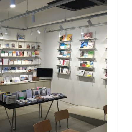
안서
포인
나는
남사
특입
시 
가우
의:
해한
물에
하고
제집
일차
서,
다고
등이
래프
연령
곱법
등도
시간
많은
서 
집,
요.
아니
신 
본들
감각
수 
생이
따로
의 
술학
들어
그에
저의
점 
생각
메리
고 
해준
서 