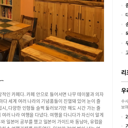
히 
게 
다.
아줄
쓰는
주는
는 
받아
인하
점이
재를
·고
리
생들
~~
다 
했다
한 
상적인 카페다. 카페 안으로 들어서면 나무 테이불과 의자
적’
곳마다 세계 여러 나라의 기념품들이 진열돼 있어 눈이 즐
수시
서적
보여
접시, 다양한 인형들 슬쩍 둘러보기만 해도 시간 가는 줄
이다
부(
 여러 나라 여행을 다녔다. 여행을 다니다가 자신이 알게
이 
기사
부와 일본어 공부를 했고 일본어 가이드와 동남아, 유럽을
서,
용도
기출