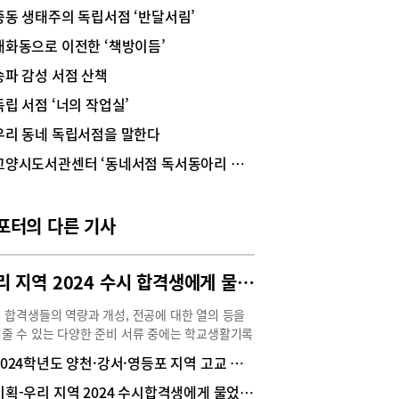
학생들에게 꼭 필요한 문제집과 자습서를 쉽고 빠르
중동 생태주의 독립서점 ‘반달서림’
구매할 수 있기 때문에 약방에 감초 같은 역할을 한
 동네서점의 장점은 고객이 필요한 서적을 금방 찾
대화동으로 이전한 ‘책방이듬’
 수 있다는 것. 어느 학교 몇 학년이 어떤 교과서를
송파 감성 서점 산책
지 말만 하면 그에 걸맞은 자습서와 문제집을 찾아
 고객 맞춤 서비스가 가능하다. 또한 고객이 원하
독립 서점 ‘너의 작업실’
도서가 없는 경우, 신청하면 직접 구해 원하는 책을
우리 동네 독립서점을 말한다
볼 수 있는 장점도 있다. 전화로 도서가 있는지 확
고 예약해 놓을 수 있는 것 역시 동네서점만의 이
고양시도서관센터 ‘동네서점 독서동아리 지원사업’
다. 더불어 동네서점 위치에 따라 인근 학원의 교
 구비해 놓아 학원생들이 교재 구매도 용이하다.중
등학교의 1학기 기말고사가 눈앞으로 다가왔다. 학
포터의 다른 기사
은 시험대비에 여념이 없을 때이다. 그러나 공부하
갑자기 문제집이나 자습서 등이 필요한 상황이 발생
면? 당황하지 말고 동네서점을 방문해보자. 필요
우리 지역 2024 수시 합격생에게 물었다⑫ 자랑하고 싶은 나만의 세특
교재를 바로 얻을 수 있을 것이다.수내동 ‘코끼리서
분당 내 제법 큰 서점으로 손꼽히는 수내동 코끼리
 합격생들의 역량과 개성, 전공에 대한 열의 등을
은 수내 학원가 교재를 가장 쉽게 구할 수 있는 곳
줄 수 있는 다양한 준비 서류 중에는 학교생활기록
. 동네서점치고는 넓은 공간에 다양하고 많은 책들
생기부)가 중요한 역할을 한다. 교과별 세부능력특
마련되어 있어 학년별 각종 평가문제집, 학습 참고
2024학년도 양천·강서·영등포 지역 고교 졸업생 진학 분석
항(세특) 내용이나 인성과 관련한 다양한 세특 내
 기출문제집 등은 기본으로 공무원시험 준비를 위한
 대학에서는 지원 학생들을 판가름할 수 있는 평가
기획-우리 지역 2024 수시합격생에게 물었다⑩ 솔직하게 말하는 우리 학교 장단점
문제집, 유아 동화책, 월간 잡지도 구비되어 있다.