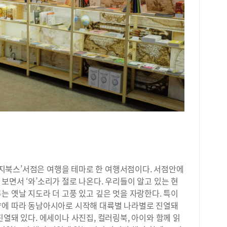
심히
이동
하면
로9
레스
20
정을
치한
장 
을 
자연
도 
니다
집,
보니
재 
다.
근에
업 
있다
이라
있어
석 
집이
내용
한참
을 
저하
담겨
아 
학년
지북스’서점은 여행을 테마로 한 여행서점이다. 서점안에
교실
보면서 ‘와’소리가 절로 나온다. 우리들이 알고 있는 현
매시
는 옛날 지도라 더 고풍 있고 깊은 멋을 자랑한다. 특이
게 
적임
향에 따라 동남아시아로 시작해 대륙별 나라별로 진열돼
구들
진열돼 있다. 에세이나 사진집, 컬러링북, 아이와 함께 읽
분도