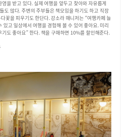
환영을 받고 있다. 실제 여행을 앞두고 찾아와 자유롭게
도 
가져
이 
들도 많다. 주변의 주부들은 책모임을 하기도 하고 직장
즈 
태도
수다꽃을 피우기도 한단다. 강소라 매니저는 “여행카페 늘
이드
로 
수 있고 일상에서 여행을 경험해 볼 수 있어 좋아요. 미리
육과
나도
우기도 좋아요” 한다. 책을 구매하면 10%를 할인해준다.
꼼하
업에
재를
계열
할인
층
주제
47
로 
동 
두 
중,
는 
문제
악 
러를
활동
스 
있었
가 
작되
서 
요.
게 
3년
고 
것 
버 
반대
모하
분 
문도
했어
액에