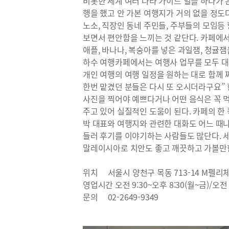
비롯한 세계 여러 나라 가이드 일을 하다가 
행을 했고 안 가본 여행지가 거의 없을 정도
노소, 직장인 동네 주민들, 주부들의 모임등
보면서 편안함을 느끼는 것 같단다. 카페에서
애플, 바나나, 복숭아를 넣은 과일잼, 청귤잼
하수 여행카페에서는 여행사 업무를 모두 대
개인 여행의 여행 일정을 원하는 대로 함께
한번 맡겼던 분들은 다시 또 오시더라구요” 
사진을 찍어야 예쁘다거나 어떤 음식은 꼭 
주고 있어 실질적인 도움이 된다. 카페의 한
박 대표와 여행지와 관련한 대화도 어느 때나
들러 후기를 이야기하는 사람들도 많단다. 
말레이시아로 치안도 좋고 깨끗하고 가볼만한
위치 서울시 양천구 목동 713-14 M펠리체
영업시간 오전 9:30~오후 8:30(월~금)/오전 
문의 02-2649-9349