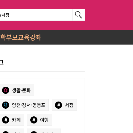
학부모교육강좌
그
생활·문화
양천·강서·영등포
#
서점
#
카페
#
여행