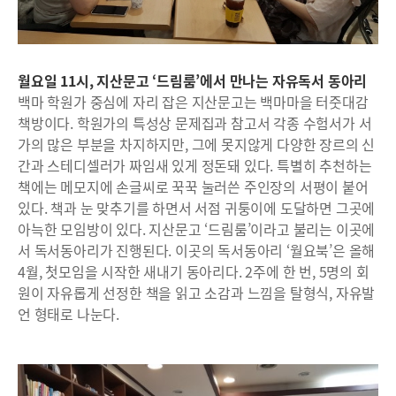
월요일 11시, 지산문고 ‘드림룸’에서 만나는 자유독서 동아리
백마 학원가 중심에 자리 잡은 지산문고는 백마마을 터줏대감
책방이다. 학원가의 특성상 문제집과 참고서 각종 수험서가 서
가의 많은 부분을 차지하지만, 그에 못지않게 다양한 장르의 신
간과 스테디셀러가 짜임새 있게 정돈돼 있다. 특별히 추천하는
책에는 메모지에 손글씨로 꾹꾹 눌러쓴 주인장의 서평이 붙어
있다. 책과 눈 맞추기를 하면서 서점 귀퉁이에 도달하면 그곳에
아늑한 모임방이 있다. 지산문고 ‘드림룸’이라고 불리는 이곳에
서 독서동아리가 진행된다. 이곳의 독서동아리 ‘월요북’은 올해
4월, 첫모임을 시작한 새내기 동아리다. 2주에 한 번, 5명의 회
원이 자유롭게 선정한 책을 읽고 소감과 느낌을 탈형식, 자유발
언 형태로 나눈다.