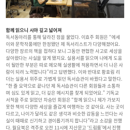
함께 읽으니 시야 깊고 넓어져
독서동아리를 통해 달라진 점을 물었다. 이효주 회원은 “에세
이와 문학작품에만 한정됐던 제 독서리스트가 다양해졌어요.
다양한 장르의 책을 접하다 보니 그동안 편협한 사고로 세상을
살아왔다는 사실을 알게 됐지요. 실용서를 읽으며 나에게 도움
이 될만한 부분은 따로 메모해 실생활에 적용하면서 더 나은 사
람이 되려 노력합니다”라고 답변했다. 이와 반대로 황효림 리
더는 실용서 위주로 가볍게 읽던 독서습관이 바꿨다고 말한다.
“한 줄 요약으로 끝나던 제 독서습관이 다른 회원들과 소통하
며 심도 있게 읽고, 더 깊은 메시지를 찾게 되었어요.” 기독교
서적을 주로 읽었던 차승민 회원은 “함께 읽으니 제가 가보지
못한 책의 다양한 세상을 즐겁게 여행하는 것 같아요. 사는 곳이
다르고, 나이가 달라도 같은 생각과 비슷한 감동을 느낀다는 사
실이 때때로 신기하고 경이롭기까지 합니다”라고 소감을 전했
다. 월요북은 격주로 오전 11시에 지산문고 ‘드림룸’에서 진행