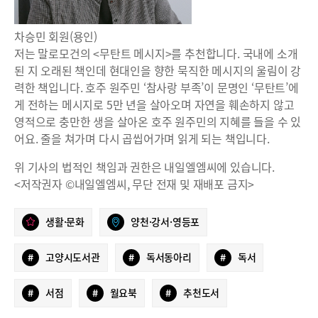
차승민 회원(용인)
저는 말로모건의 <무탄트 메시지>를 추천합니다. 국내에 소개
된 지 오래된 책인데 현대인을 향한 묵직한 메시지의 울림이 강
력한 책입니다. 호주 원주민 ‘참사랑 부족’이 문명인 ‘무탄트’에
게 전하는 메시지로 5만 년을 살아오며 자연을 훼손하지 않고
영적으로 충만한 생을 살아온 호주 원주민의 지혜를 들을 수 있
어요. 줄을 쳐가며 다시 곱씹어가며 읽게 되는 책입니다.
위 기사의 법적인 책임과 권한은 내일엘엠씨에 있습니다.
<저작권자 ©내일엘엠씨, 무단 전재 및 재배포 금지>
생활·문화
양천·강서·영등포
#
고양시도서관
#
독서동아리
#
독서
#
서점
#
월요북
#
추천도서