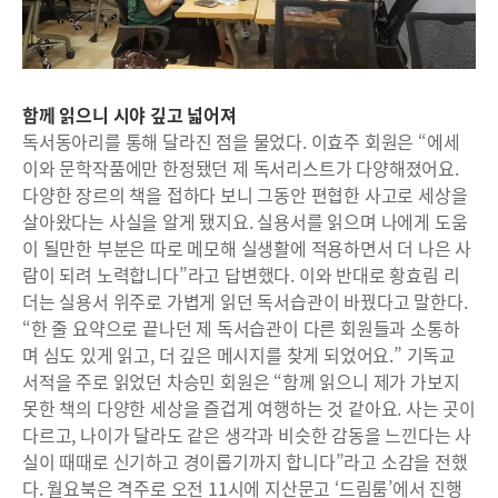
함께 읽으니 시야 깊고 넓어져
독서동아리를 통해 달라진 점을 물었다. 이효주 회원은 “에세
이와 문학작품에만 한정됐던 제 독서리스트가 다양해졌어요.
다양한 장르의 책을 접하다 보니 그동안 편협한 사고로 세상을
살아왔다는 사실을 알게 됐지요. 실용서를 읽으며 나에게 도움
이 될만한 부분은 따로 메모해 실생활에 적용하면서 더 나은 사
람이 되려 노력합니다”라고 답변했다. 이와 반대로 황효림 리
더는 실용서 위주로 가볍게 읽던 독서습관이 바꿨다고 말한다.
“한 줄 요약으로 끝나던 제 독서습관이 다른 회원들과 소통하
며 심도 있게 읽고, 더 깊은 메시지를 찾게 되었어요.” 기독교
서적을 주로 읽었던 차승민 회원은 “함께 읽으니 제가 가보지
못한 책의 다양한 세상을 즐겁게 여행하는 것 같아요. 사는 곳이
다르고, 나이가 달라도 같은 생각과 비슷한 감동을 느낀다는 사
실이 때때로 신기하고 경이롭기까지 합니다”라고 소감을 전했
다. 월요북은 격주로 오전 11시에 지산문고 ‘드림룸’에서 진행