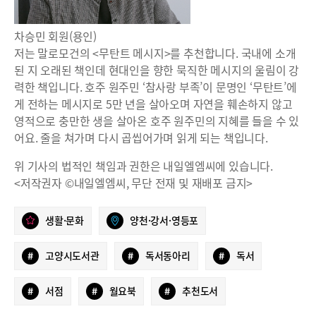
차승민 회원(용인)
저는 말로모건의 <무탄트 메시지>를 추천합니다. 국내에 소개
된 지 오래된 책인데 현대인을 향한 묵직한 메시지의 울림이 강
력한 책입니다. 호주 원주민 ‘참사랑 부족’이 문명인 ‘무탄트’에
게 전하는 메시지로 5만 년을 살아오며 자연을 훼손하지 않고
영적으로 충만한 생을 살아온 호주 원주민의 지혜를 들을 수 있
어요. 줄을 쳐가며 다시 곱씹어가며 읽게 되는 책입니다.
위 기사의 법적인 책임과 권한은 내일엘엠씨에 있습니다.
<저작권자 ©내일엘엠씨, 무단 전재 및 재배포 금지>
생활·문화
양천·강서·영등포
#
고양시도서관
#
독서동아리
#
독서
#
서점
#
월요북
#
추천도서