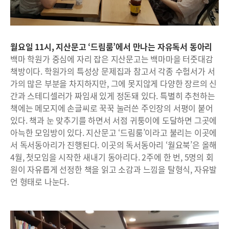
월요일 11시, 지산문고 ‘드림룸’에서 만나는 자유독서 동아리
백마 학원가 중심에 자리 잡은 지산문고는 백마마을 터줏대감
책방이다. 학원가의 특성상 문제집과 참고서 각종 수험서가 서
가의 많은 부분을 차지하지만, 그에 못지않게 다양한 장르의 신
간과 스테디셀러가 짜임새 있게 정돈돼 있다. 특별히 추천하는
책에는 메모지에 손글씨로 꾹꾹 눌러쓴 주인장의 서평이 붙어
있다. 책과 눈 맞추기를 하면서 서점 귀퉁이에 도달하면 그곳에
아늑한 모임방이 있다. 지산문고 ‘드림룸’이라고 불리는 이곳에
서 독서동아리가 진행된다. 이곳의 독서동아리 ‘월요북’은 올해
4월, 첫모임을 시작한 새내기 동아리다. 2주에 한 번, 5명의 회
원이 자유롭게 선정한 책을 읽고 소감과 느낌을 탈형식, 자유발
언 형태로 나눈다.