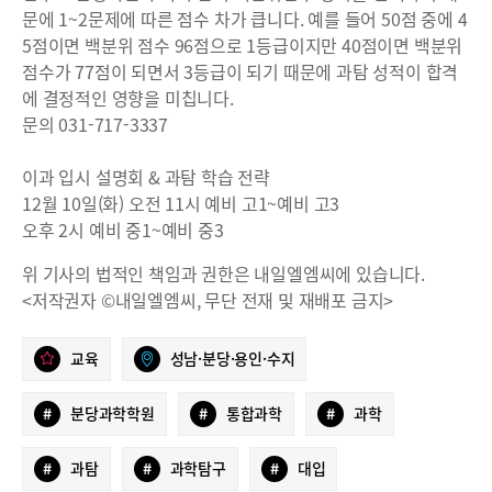
문에 1~2문제에 따른 점수 차가 큽니다. 예를 들어 50점 중에 4
5점이면 백분위 점수 96점으로 1등급이지만 40점이면 백분위
점수가 77점이 되면서 3등급이 되기 때문에 과탐 성적이 합격
에 결정적인 영향을 미칩니다.
문의 031-717-3337
이과 입시 설명회 & 과탐 학습 전략
12월 10일(화) 오전 11시 예비 고1~예비 고3
오후 2시 예비 중1~예비 중3
위 기사의 법적인 책임과 권한은 내일엘엠씨에 있습니다.
<저작권자 ©내일엘엠씨, 무단 전재 및 재배포 금지>
교육
성남·분당·용인·수지
#
분당과학학원
#
통합과학
#
과학
#
과탐
#
과학탐구
#
대입