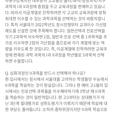
자유수강제지만 대부분의 고교들은 물리/화학/생명과학/지구
과학의 I과 II과정에 중점을 두고 교육과정을 편제하고 있습니
다. 따라서 이공계열로 진학하려면 각 고교의 교육과정에 맞춰
최대한 이수할 수 있는 과학과목을 선택하는 것이 바람직합니
다. 특히 서울대가 2022학년도 정시전형부터 교과이수 가산점
제도를 신설한 것에 주목해야 합니다. 일반선택과 진로선택을
각기 2과목씩 이수하면 1점, 일반과 진로 선택 중 1과목씩을 추
가로 이수하면 2점의 가산점을 줌으로써 각기 계열에 맞는 역
량을 키우도록 한 것입니다. 즉, 이공계열에 진학하려면 교육과
정에 편제된 과학 과목의 I과 II과정을 학년별로 3과목씩 선택
하면 수월합니다.
Q. 심화과정인 II과목을 반드시 선택해야 하나요?
현 입시에서는 정시에서 서울대를 고려하는 학생들만 수능에서
II과목을 학습하는 것이 현실입니다. 그러나 현 예비 고1들의 입
시에서는 진로선택 과목들을 이수해야하기에 3학년 때 II과목
을 학습하는 것이 일반적입니다. 현 고1부터는 상대평가가 아
닌 3단계 절대평가로 성취도평가가 이뤄지기 때문에 학습에 대
한 부담도 줄어듭니다. 오히려 중하위권이지만 II과목 학습으로