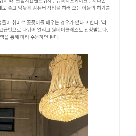
위치’와 ‘크림치킨샌드위치’, ‘뉴욕치즈케이크’, ‘시나몬
러 
에도 좋고 밤늦게 컴퓨터 작업을 하러 오는 이들의 허기를
전시
는 
성들이 취미로 꽃꽂이를 배우는 경우가 많다고 한다. ‘라
국화
, 고급반으로 나뉘어 열리고 원데이클래스도 신청받는다.
문의
램을 통해 미리 주문하면 된다.
성팜
파크
교감
등 
다.
역시
높다
초목
끝도
다.
가진
잘 
팜랜
는 
크뮬
석이