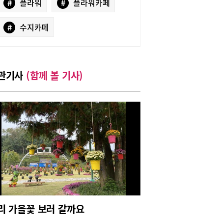
#
플라워
#
플라워카페
#
수지카페
관기사
(함께 볼 기사)
리 가을꽃 보러 갈까요