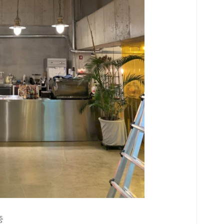
색다
읍 
구경
만 
다.
을 
물놀
진동
멸종
하는
스모
들이
곳은
물론
진을
주차
기흥
랑하
3경
수지
으로
층