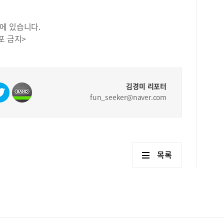
기 
종했
에서
에 있습니다.
9월
포 금지>
맞춰
끝나
스모
계절
공원
김경미 리포터
가꾸
fun_seeker@naver.com
급식
을 
이다
동공
자리
목록
증샷
크빛
러지