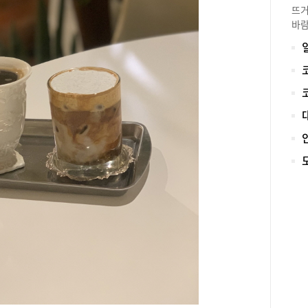
뜨거
바람
지 
가을
인 
곳을
보고
전시
QR
자료
학교
자기
물의
한 
이 
는 
‘가
시회
쑥부
화가
지역