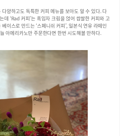
목원
월 
 다양하고도 독특한 커피 메뉴를 보아도 알 수 있다. 다
있다
데 ‘Rad 커피’는 흑임자 크림을 얹어 쌉쌀한 커피와 고
월 
 베이스로 만드는 ‘스페니쉬 커피’, 일본식 연유 라떼인
설명
서 늘 아메리카노만 주문한다면 한번 시도해볼 만하다.
로 
요 
다.
16
촌테
정취
별로
촌테
작년
스루
다.
국화
와 
전시
의 
회라