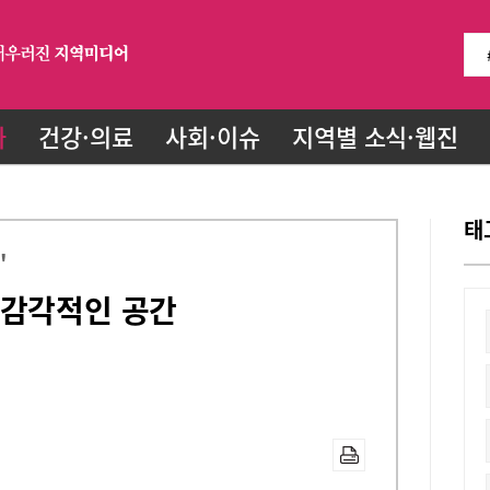
화
건강·의료
사회·이슈
지역별 소식·웹진
태
'
 감각적인 공간