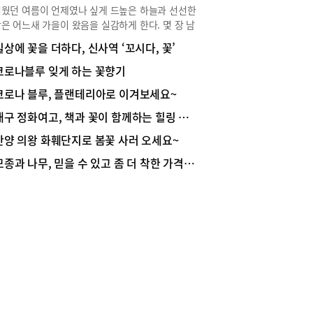
웠던 여름이 언제였나 싶게 드높은 하늘과 선선한
은 어느새 가을이 왔음을 실감하게 한다. 몇 장 남
않은 달력에 마음이 싱숭생숭해진다면 기분전환 겸
일상에 꽃을 더하다, 신사역 ‘꼬시다, 꽃’
에 만날 수 있는 가을꽃 나들이는 어떨까. 대표적
가을꽃인 국화와 코스모스가 어우러지는 전시회 몇
코로나블루 잊게 하는 꽃향기
 모아보았다. 가을햇살 속에 보석처럼 빛나는 꽃도
코로나 블루, 플랜테리아로 이겨보세요~
 성큼 다가온 가을의 정취도 만끽해 보자. 단, 야외
회라 하더라도 마스크 착용 및 손소독, 발열 체크,
대구 정화여고, 책과 꽃이 함께하는 힐링 프로그램 진행
체크인 등 방역수칙은 철저히 지키는 걸로!사진 및
안양 의왕 화훼단지로 봄꽃 사러 오세요~
출처 각 홈페이지가을은 국화 향기를 타고’ 신구대
 식물원마치 유럽의 어느 성 안에 들어온 듯 아기
모종과 나무, 믿을 수 있고 좀 더 착한 가격에~
한 정원이 반겨주는 신구대학교 식물원은 우리 식
 연구와 보존을 위해 신구대학교에서 2003년 개원
곳으로 성남 소재 유치원이나 어린이집의 단골 나들
장소이다. 계절별로 다양한 식물 관련 행사가 열리
이곳에서는 지난달부터 국화 전시회가 열리고 있다.
을은 국화 향기를 타고’라는 낭만적인 이름의 이 전
는 구절초, 갯쑥부쟁이, 쑥부쟁이, 감국, 산국, 섬
쟁이, 까실쑥부쟁이, 개미취, 들개미취 등의 들국
 전시되며, 해변가에 따라 피는 해국도 대한민국
별로 구분되어 전시 중이다. 신구대학교 식물원 수