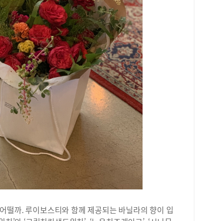
내에
이 
도 
디광
정원
있는
둘러
및 
치 
32
시회
약 
의 
정원
다.
국화
를 
화 
초,
히 
순부
어떨까. 루이보스티와 함께 제공되는 바닐라의 향이 입
전시