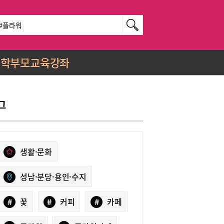
학부모교육강좌
그
생활·문화
성남·분당·용인·수지
#
꽃
#
커피
#
카페