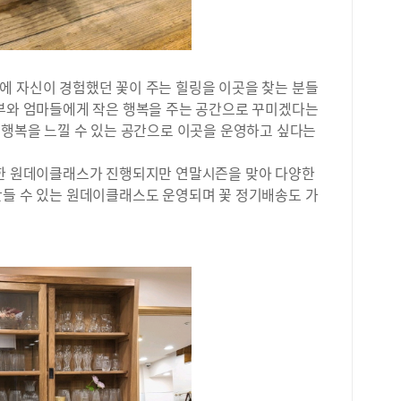
내신
되지
은 
교 
진짜
에 자신이 경험했던 꽃이 주는 힐링을 이곳을 찾는 분들
주의
주부와 엄마들에게 작은 행복을 주는 공간으로 꾸미겠다는
아오
 행복을 느낄 수 있는 공간으로 이곳을 운영하고 싶다는
다.
요.
를 
위한 원데이클래스가 진행되지만 연말시즌을 맞아 다양한
수학
만들 수 있는 원데이클래스도 운영되며 꽃 정기배송도 가
춰야
고 
있다
수학
여름
등수
에서
을 
하는
재,
피드