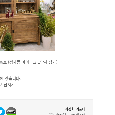
히 
원생
면 
을 
식을
바로
원 
문이
업 
모두
고 
106호 (정자동 아이파크 1단지 상가)
받고
직접
피트
에 있습니다.
을 
포 금지>
기간
적지
럼으
학교
다.
이경화 리포터
분석
22khlee@hanmail.net