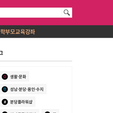
학부모교육강좌
그
생활·문화
성남·분당·용인·수지
#
분당플라워샵