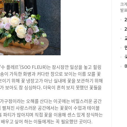
크게
발표
시에
세다
수능
달라
고등
트)
개원
수업
치 
 플레르’(SOO FLEUR)는 잠시잠깐 일상을 놓고 힐링
장과
 꽃송이 가득한 화병과 커다란 창으로 보이는 이름 모를 꽃
수지
보이기 위해 꽃 냉장고가 아닌 실내에 꽃을 보관하기 위해
고 
가 보아도 참 싱싱하다. 더욱이 흔히 보지 못했던 꽃들을
으로
예비
QP
 가구점이라는 오해를 산다는 이곳에는 비밀스러운 공간
에서
에 펼쳐진 사랑스러운 공간에서는 꽃꽂이 수업과 테이블
다.
홈 파티가 많아지며 직접 꽃을 이용해 센스 있게 장식하는
실력
 배우고 싶어 하는 이들에게는 꼭 필요했던 곳이다.
각 