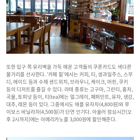
또한 입구 쪽 유리벽을 가득 메운 고객들의 쿠폰카드도 색다른
볼거리를 선사한다. ‘카페 힐’에서는 커피, 티, 생과일주스, 스무
디, 에이드 등과 수제 샌드위치, 브라우니, 케이크, 머핀, 쿠키
등의 디저트를 즐길 수 있다. 라테 종류는 고구마, 그린티, 홍차,
곡물, 토피넛 등이, 티(tea)에는 얼그레이, 페퍼민트, 유자, 생강,
대추, 레몬 등이 있다. 그중에서도 애플 유자차(4,800원)와 루
이보스 바닐라차(4,500원)가 단연 인기다. 아울러 점심시간(오
후 2시까지)에는 아메리카노를 3,000원에 할인해준다.