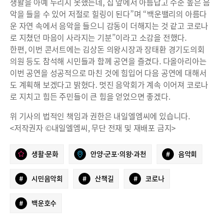
생활을 아예 누리지 못했는데, 집 앞에서 아름답고 수준 높은 음
악을 들을 수 있어 저절로 힐링이 된다”며 “백운밸리의 아름다
운 자연 속에서 음악을 들으니 감동이 더해지는 것 같고 코로나
로 지쳤던 마음이 사라지는 기분”이라고 소감을 전했다.
한편, 이번 콘서트에는 김상돈 의왕시장과 장태환 경기도의회
의원 등도 참석해 시민들과 함께 공연을 즐겼다. 다올아리아는
이번 공연을 성공적으로 마친 것에 힘입어 다음 공연에 대해서
도 계획해 보겠다고 밝혔다. 멋진 음악회가 계속 이어져 코로나
로 지치고 힘든 주민들이 큰 힘을 얻었으면 좋겠다.
위 기사의 법적인 책임과 권한은 내일엘엠씨에 있습니다.
<저작권자 ©내일엘엠씨, 무단 전재 및 재배포 금지>
생활·문화
안양·군포·의왕·과천
#
음악회
#
시민음악회
#
산책길
#
코로나
#
백운호수