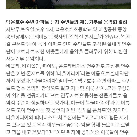
백운호수 주변 아파트 단지 주민들의 재능기부로 음악회 열려
지난주 토요일 오후 5시, 백운호수초등학교 옆 어울공원 중앙
공연장에서는 의미있는 행사인 ‘산책길 콘서트’가 열렸다. ‘산책
길 콘서트’는 이 동네 아파트 단지 주민들로 구성된 실내악 연주
단이 코로나로 지친 이웃들에게 음악을 들려주기 위해 마련한
재능기부 음악회다.
비올라, 바이올린, 피아노, 콘트라베이스 연주자로 구성된 연주
단은 이번 콘서트를 위해 ‘다올아리아’라는 이름으로 실내악단
까지 꾸렸다. ‘다올아리아’ 멤버들은 백운호수 주변 아파트 주민
들로 평소 음악적 관심으로 알고 지내던 이웃 사이. 모든 구성원
이 악기를 전공하거나 프로 연주자로 활동하는 전문가들로 음
악적 수준이 상당하다는 평가다. 이들이 ‘다올아리아’라는 이름
으로 모여 연주하는 첫 공연이 이번 ‘산책길 콘서트’인 것이다.
다올아리아의 피아니스트 차수진씨는 “코로나19로 힘든 시기
를 보내고 있는 우리 이웃들과 좋은 음악을 함께 들으며 위로받
고 힘을 내고 싶었다”며 “이런 취지에 공감해준 이웃들이 연주