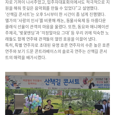
자로 기꺼이 나서주었고, 입주자대표회의에서도 적극적으로 지
원을 해줘 뜻깊은 음악회를 만들 수 있었다”고 설명했다.
‘산책길 콘서트’는 오후 5시부터 한 시간이 좀 넘게 진행됐다.
엘가의 ‘사랑의 인사’를 비롯해 캐논, 동물사육제 등 아름다운
클래식 선율이 관객의 마음을 울렸다. 또한, 동요와 애니메이션
주제곡, ‘벚꽃엔딩’과 ‘걱정말아요 그대’ 등 우리 귀에 익숙한 노
래들도 함께 연주돼 관객들의 열띤 호응을 이끌어 냈다.
특히, 특별 연주자로 초대된 유명 호른 연주자의 수준 높은 호른
연주와 보기 드문 콘트라베이스의 솔로곡 연주는 산책길 콘서
트의 매력을 배가시켰다.