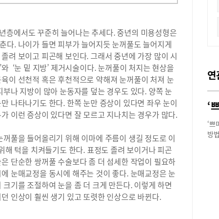
중년층에서도 꾸준히 늘어나는 추세다. 중년의 미용성형은
춘다. 나이가 들면 피부가 늘어지듯 눈꺼풀도 늘어지게
졸려 보이고 피곤해 보인다. 그래서 중년에 가장 많이 시
와 ‘눈 밑 지방’ 제거시술이다. 눈꺼풀이 처지는 현상을
연
근육이 선천적 혹은 후천적으로 약해져 눈꺼풀이 처져 눈
피부나 지방이 많아 눈동자를 덮는 경우도 있다. 양쪽 눈
만 나타나기도 한다. 한쪽 눈만 증상이 있다면 좌우 눈이
가 이런 증상이 있다면 잘 모르고 지나치는 경우가 많다.
‘쁘
방법
 눈꺼풀을 들어올리기 위해 이마에 주름이 생길 정도로 이
를 
 위해 턱을 치켜들기도 한다. 표정도 졸려 보이거나 피곤
진 
술은 단순한 쌍꺼풀 수술보다 좀 더 섬세한 작업이 필요하
짧고
시에 눈매교정을 동시에 해주는 것이 좋다. 눈매교정은 눈
간여
 크기를 조절하여 눈을 좀 더 크게 만든다. 이렇게 하면
이 
던 인상이 훨씬 생기 있고 또렷한 인상으로 바뀐다.
있고
통증
것도