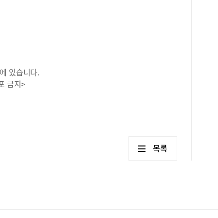
쁘띠
요가
모에
잠깐
좋겠
해 
선택
에 있습니다.
포 금지>
목록