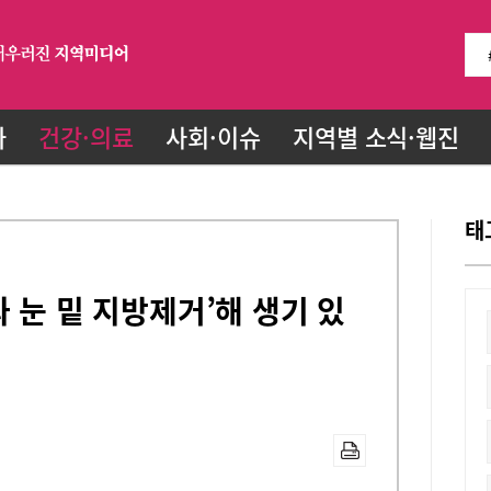
화
건강·의료
사회·이슈
지역별 소식·웹진
태
와 눈 밑 지방제거’해 생기 있