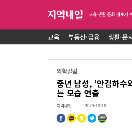
교육
부동산·금융
생활·문
의학칼럼
중년 남성, ‘안검하수
는 모습 연출
지역내일
2020-10-16