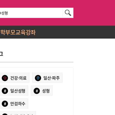
학부모교육강좌
그
건강·의료
일산·파주
#
일산성형
#
성형
#
안검하수