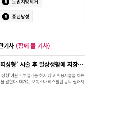
#
눈밑지방제거
#
중년남성
관기사
(함께 볼 기사)
‘쁘띠성형’ 시술 후 일상생활에 지장 없이 활동할 수 있어
띠성형’이란 피부절개를 하지 않고 미용시술을 하는
을 말한다. 대개는 보톡스나 레스틸렌 등의 필러제
주입하는 방법으로 비교적 간단하게 시술하여 붙여
이름이다. 쁘띠성형은 일반 수술에 비해 시술시간이
 일상생활에 크게 지장을 주지 않는다. 때문에 시
유가 적은 직장인의 문의가 많은 편이다.쁘띠성형
인기가 높은 이유는 시술 후 바로 결과를 확인 할 수
 특별한 회복기간도 필요치 않기 때문이다. 또한
이나 부기가 적어 수술 후의 모습이 자연스럽다는
 쁘띠성형을 선호하는 이유다. 만약, 시술 후 부족