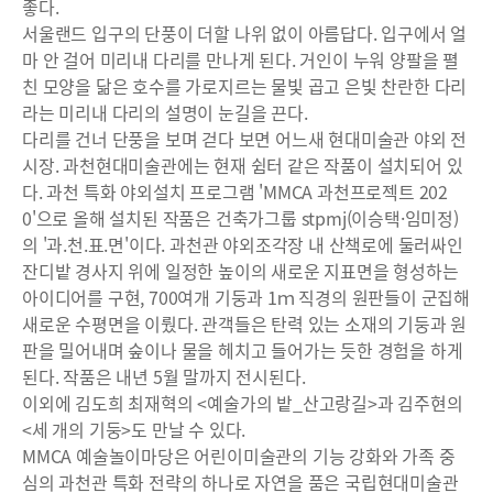
좋다.
서울랜드 입구의 단풍이 더할 나위 없이 아름답다. 입구에서 얼
마 안 걸어 미리내 다리를 만나게 된다. 거인이 누워 양팔을 펼
친 모양을 닮은 호수를 가로지르는 물빛 곱고 은빛 찬란한 다리
라는 미리내 다리의 설명이 눈길을 끈다.
다리를 건너 단풍을 보며 걷다 보면 어느새 현대미술관 야외 전
시장. 과천현대미술관에는 현재 쉼터 같은 작품이 설치되어 있
다. 과천 특화 야외설치 프로그램 'MMCA 과천프로젝트 202
0'으로 올해 설치된 작품은 건축가그룹 stpmj(이승택·임미정)
의 '과.천.표.면'이다. 과천관 야외조각장 내 산책로에 둘러싸인
잔디밭 경사지 위에 일정한 높이의 새로운 지표면을 형성하는
아이디어를 구현, 700여개 기둥과 1ｍ 직경의 원판들이 군집해
새로운 수평면을 이뤘다. 관객들은 탄력 있는 소재의 기둥과 원
판을 밀어내며 숲이나 물을 헤치고 들어가는 듯한 경험을 하게
된다. 작품은 내년 5월 말까지 전시된다.
이외에 김도희 최재혁의 <예술가의 밭_산고랑길>과 김주현의
<세 개의 기둥>도 만날 수 있다.
MMCA 예술놀이마당은 어린이미술관의 기능 강화와 가족 중
심의 과천관 특화 전략의 하나로 자연을 품은 국립현대미술관