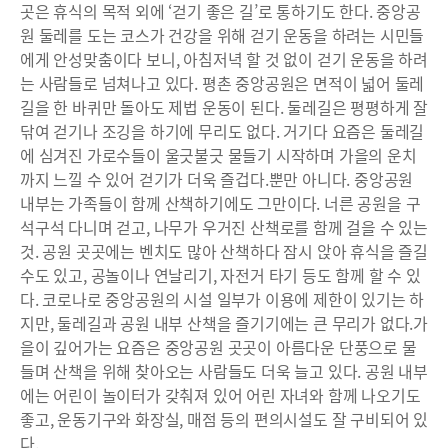
곳은 휴식의 목적 외에 ‘걷기 좋은 길’로 통하기도 한다. 중앙공
원 둘레를 도는 코스가 건강을 위해 걷기 운동을 하려는 시민들
에게 안성맞춤이다 보니, 아침저녁 할 것 없이 걷기 운동을 하려
는 사람들로 넘쳐나고 있다. 평촌 중앙공원은 면적이 넓어 둘레
길을 한 바퀴만 돌아도 제법 운동이 된다. 둘레길은 평평하게 잘
닦여 걷기나 조깅을 하기에 무리도 없다. 거기다 요즘은 둘레길
에 심겨진 가로수들이 울긋불긋 물들기 시작하며 가을의 운치
까지 느낄 수 있어 걷기가 더욱 즐겁다.뿐만 아니다. 중앙공원
내부는 가족들이 함께 산책하기에도 그만이다. 너른 공원을 구
석구석 다니며 걷고, 나무가 우거진 산책로를 함께 걸을 수 있는
것. 공원 곳곳에는 벤치도 많아 산책하다 잠시 앉아 휴식을 즐길
수도 있고, 공놀이나 연날리기, 자전거 타기 등도 함께 할 수 있
다. 코로나로 중앙공원의 시설 일부가 이용에 제한이 있기는 하
지만, 둘레길과 공원 내부 산책을 즐기기에는 큰 무리가 없다.가
을이 깊어가는 요즘은 중앙공원 곳곳이 아름다운 단풍으로 물
들며 산책을 위해 찾아오는 사람들도 더욱 늘고 있다. 공원 내부
에는 어린이 놀이터가 갖춰져 있어 어린 자녀와 함께 나오기도
좋고, 운동기구와 화장실, 매점 등의 편의시설도 잘 구비되어 있
다.