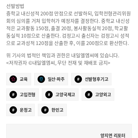
선발방법
중학교 내신성적 200점 만점으로 선발하되, 입학전형관리위원
회의 심의를 거쳐 입학허가 예정자를 결정한다. 중학교 내신성
적은 교과활동 150점, 출결 20점, 봉사활동실적 20점, 학교활
동실적 10점으로 산출한다. 검정고시 출신자는 검정고시 성적
으로 교과성적 120점을 산출한 후, 이를 200점으로 환산한다.
위 기사의 법적인 책임과 권한은 내일엘엠씨에 있습니다.
<저작권자 ©내일엘엠씨, 무단 전재 및 재배포 금지>
교육
일산·파주
#
선발형후기고
#
고입전형
#
고양국제고
#
고양외고
#
운정고
#
한민고
양지연 리포터