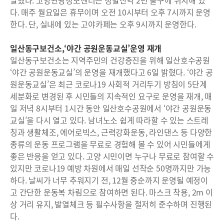
다. 매주 월요일은 휴무이며 오전 10시부터 오후 7시까지 운영
한다. 단, 실내에 있는 고야카페는 오후 9시까지 운영한다.
일산동구보건소,‘야간 공원운동교실’운영 재개
일산동구보건소는 지역주민의 건강증진을 위해 일산호수공원
‘야간 공원운동교실’의 운영을 재개했다고 6일 밝혔다. ‘야간 공
원운동교실’은 최근 코로나19 사회적 거리두기 방침이 5단계
세분화로 변경된 후 시민들의 지속적인 요구로 운영을 재개, 매
일 저녁 8시부터 1시간 동안 일산호수공원에서 ‘야간 공원운동
교실’을 다시 열고 있다. 남녀노소 쉽게 따라할 수 있는 스트레
칭과 생활체조, 에어로빅스, 근력강화운동, 라인댄스 등 다양한
종류의 운동 프로그램을 무료로 경험해 볼 수 있어 시민들에게
좋은 반응을 얻고 있다. 고양 시민이면 누구나 무료로 참여할 수
있지만 코로나19 예방 차원에서 매일 선착순 50명까지만 가능
하다. 날씨가 너무 추워지기 전, 12월 중순까지 운영될 예정이
고 간단한 운동복 차림으로 참여하면 된다. 마스크 착용, 2m 이
상 거리 유지, 발열체크 등 필수사항을 철저히 준수하며 진행된
다.