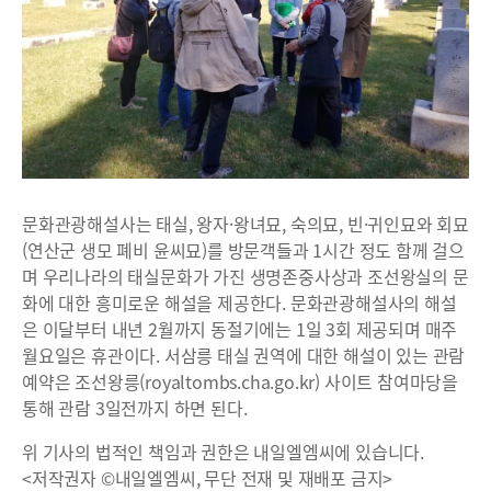
문화관광해설사는 태실, 왕자·왕녀묘, 숙의묘, 빈·귀인묘와 회묘
(연산군 생모 폐비 윤씨묘)를 방문객들과 1시간 정도 함께 걸으
며 우리나라의 태실문화가 가진 생명존중사상과 조선왕실의 문
화에 대한 흥미로운 해설을 제공한다. 문화관광해설사의 해설
은 이달부터 내년 2월까지 동절기에는 1일 3회 제공되며 매주
월요일은 휴관이다. 서삼릉 태실 권역에 대한 해설이 있는 관람
예약은 조선왕릉(royaltombs.cha.go.kr) 사이트 참여마당을
통해 관람 3일전까지 하면 된다.
위 기사의 법적인 책임과 권한은 내일엘엠씨에 있습니다.
<저작권자 ©내일엘엠씨, 무단 전재 및 재배포 금지>