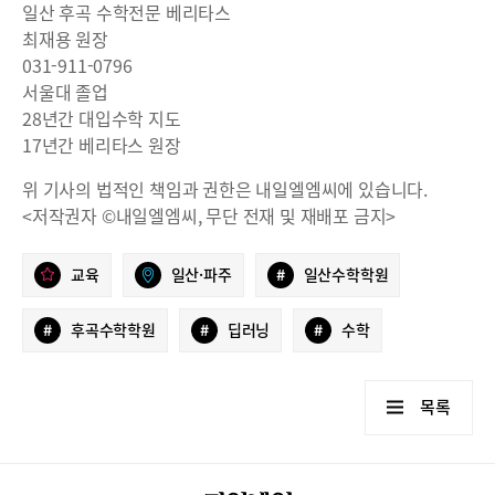
일산 후곡 수학전문 베리타스
최재용 원장
031-911-0796
서울대 졸업
28년간 대입수학 지도
17년간 베리타스 원장
위 기사의 법적인 책임과 권한은 내일엘엠씨에 있습니다.
<저작권자 ©내일엘엠씨, 무단 전재 및 재배포 금지>
교육
일산·파주
#
일산수학학원
#
후곡수학학원
#
딥러닝
#
수학
목록