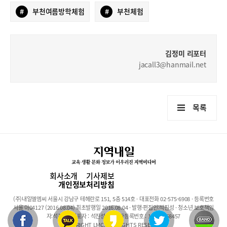
#
부천여름방학체험
#
부천체험
김정미 리포터
jacall3@hanmail.net
목록
회사소개
기사제보
개인정보처리방침
(주)내일엘엠씨 서울시 강남구 테헤란로 151, 5층 514호 · 대표전화 02-575-6908 · 등록번호
서울 아04127 (2016.08.04) 최초발행일 2016.08.04 · 발행·편집인:석진성 · 청소년 보호책임
자:석진성 · 대표자 : 석진성 · 사업자등록번호 : 101-86-68457
COPYRIGHT LMC. ALL RIGHTS RESERVED.