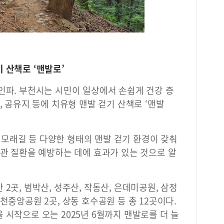
다.
는 
신청
집에
도서
서진
 산책로 ‘맨발로’
주기
디지
인파. 부천시는 시민이 일상에서 손쉽게 건강 증
화하
영한
, 공유지 등에 치유형 맨발 걷기 산책로 ‘맨발
해 
지털
지털
모래길 등 다양한 형태의 맨발 걷기 환경이 갖춰
츠 
혈관 질환을 예방하는 데에 효과가 있는 것으로 알
로 
첫걸
털 
성하
2곳, 범박산, 성주산, 작동산, 은데미공원, 삼정
클래
천중앙공원 2곳, 상동 호수공원 등 총 12곳이다.
부터
 시작으로 오는 2025년 6월까지 맨발로를 더 늘
해 