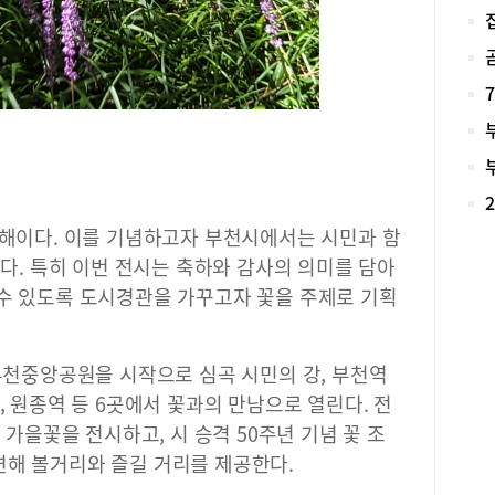
온 
내 
시원
인까
학을
서 
로그
미래
한 
관심
 해이다. 이를 기념하고자 부천시에서는 시민과 함
학 
저 
한다. 특히 이번 전시는 축하와 감사의 의미를 담아
마을
 수 있도록 도시경관을 가꾸고자 꽃을 주제로 기획
루도
위한
서관
 부천중앙공원을 시작으로 심곡 시민의 강, 부천역
색 
, 원종역 등 6곳에서 꽃과의 만남으로 열린다. 전
전시
지식
의 가을꽃을 전시하고, 시 승격 50주년 기념 꽃 조
의 
련해 볼거리와 즐길 거리를 제공한다.
차르
하는