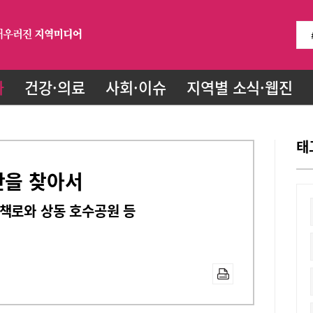
화
건강·의료
사회·이슈
지역별 소식·웹진
태
간을 찾아서
책로와 상동 호수공원 등