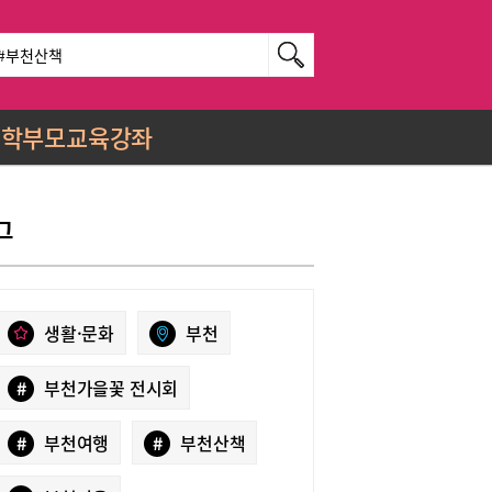
학부모교육강좌
그
생활·문화
부천
#
부천가을꽃 전시회
#
부천여행
#
부천산책