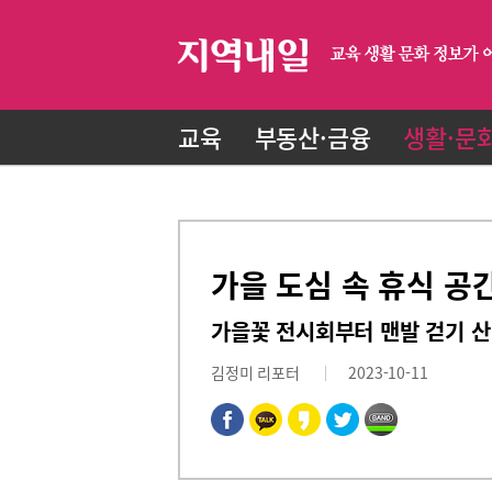
교육
부동산·금융
생활·문
가을 도심 속 휴식 공
가을꽃 전시회부터 맨발 걷기 산
김정미 리포터
2023-10-11