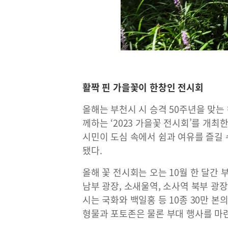
활짝 핀 가을꽃이 한창인 전시회
올해는 부천시 시 승격 50주년을 맞는
께하는 ‘2023 가을꽃 전시회’를 개최
시민이 도심 속에서 쉼과 여유를 즐길
됐다.
올해 꽃 전시회는 오는 10월 한 달간
남부 광장, 소새울역, 소사역 북부 광장
시는 국화와 백일홍 등 10종 30만 본
형물과 포토존은 물론 부대 행사를 마