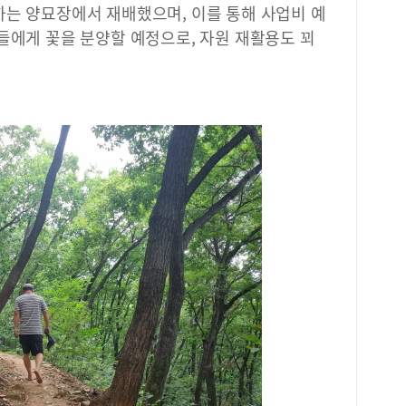
하는 양묘장에서 재배했으며, 이를 통해 사업비 예
도서
들에게 꽃을 분양할 예정으로, 자원 재활용도 꾀
운영
서관
부 
있다
진흥
서 
관이
소)
일 
만드
린이
운 
아이
커 
력과
전국
공도
해는
문 
그램