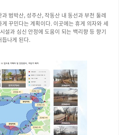
디지
월요
과 범박산, 성주산, 작동산 내 동선과 부천 둘레
명 
무료
하게 꾸민다는 계획이다. 이곳에는 휴게 의자와 세
천시
의시설과 심신 안정에 도움이 되는 백리향 등 향기
한 
거듭나게 된다.
거나
45
물원
에서
운영
계절
여름
한 
들이
다.
계절
함께
에는
과 
기 
아 