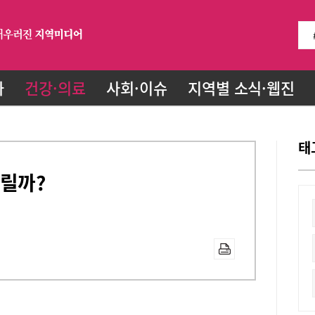
화
건강·의료
사회·이슈
지역별 소식·웹진
태
들릴까?