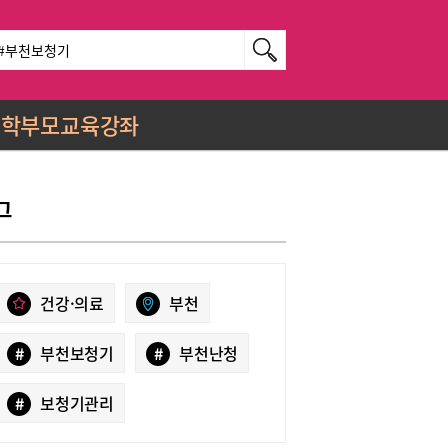
학부모교육강좌
그
건강·의료
부천
#
부천보청기
#
부천난청
#
보청기관리