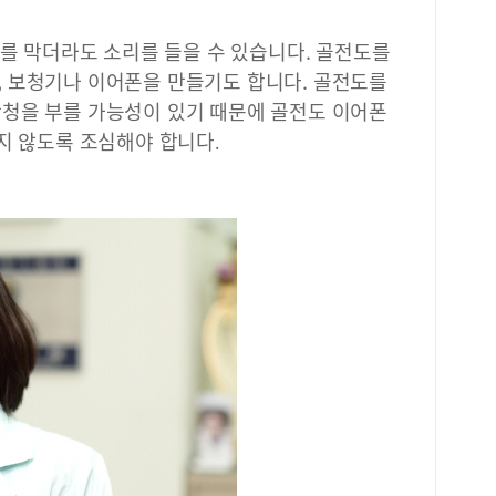
는 
과정
귀를 막더라도 소리를 들을 수 있습니다. 골전도를
다.
 보청기나 이어폰을 만들기도 합니다. 골전도를
게 
도 
청을 부를 가능성이 있기 때문에 골전도 이어폰
으로
듣지 않도록 조심해야 합니다
.
고,
이는
는 
장 
니다
험하
아이
을 
랑에
도움
만의
그 
한 
가장
부천