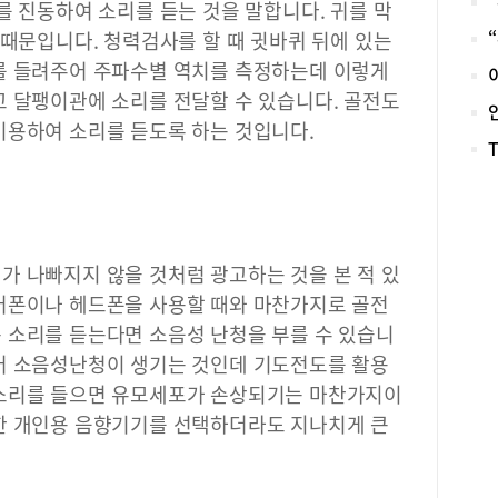
를 진동하여 소리를 듣는 것을 말합니다. 귀를 막
기에
 때문입니다. 청력검사를 할 때 귓바퀴 뒤에 있는
목소
를 들려주어 주파수별 역치를 측정하는데 이렇게
시작
식하
고 달팽이관에 소리를 전달할 수 있습니다. 골전도
기초
용하여 소리를 듣도록 하는 것입니다.
소리
를 
가 
이의
으로
는 
가 나빠지지 않을 것처럼 광고하는 것을 본 적 있
부담
어폰이나 헤드폰을 사용할 때와 마찬가지로 골전
청기
만큼
 소리를 듣는다면 소음성 난청을 부를 수 있습니
조절
어 소음성난청이 생기는 것인데 기도전도를 활용
함께
큰소리를 들으면 유모세포가 손상되기는 마찬가지이
보청
이는
한 개인용 음향기기를 선택하더라도 지나치게 큰
다양
아이
을 