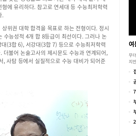
님들
전형에 유리하다. 참고로 연세대 등 수능최저학력
상향
.
3년
쉽다
 상위권 대학 합격을 목표로 하는 전형이다. 정시
만만
 수능성적 4개 합 8등급이 최선이다. 그러나 논
얻어
여
굳이
대(3합 6), 서강대(3합 7) 등으로 수능최저학력
것이
. 더불어 논술고사의 제시문도 수능과 연계되어,
무더
마지
서, 사탐 등에서 실질적으로 수능 대비가 되어준
지만
보시
온 
것이
내 
를 
시원
제 
인까
학별
학을
를 
서 
을 
로그
것이
미래
학원
한 
관심
학 