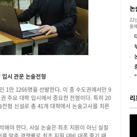
논
22
들께
하나
데 
있는
도 
하면
문이
자리
 입시 관문 논술전형
것,
과 
인 1만 1266명을 선발한다. 이 중 수도권에서만 9
과거
권 주요 대학 입시에서 중요한 전형이다. 특히 20
이’
리
도움
논술전형 신설로 총 41개 대학에서 논술고사를 치른
어도
아이
초대
해야 한다. 사실 논술은 최초 지원이 아닌 실질
‘피
를 맞춘 경쟁률로 최초 지원 대비 대폭 줄기 때
의 