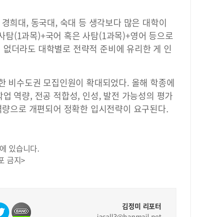
계절
여름
 경희대, 동국대, 숙대 등 생각보다 많은 대학이
한 
들이
 사탐(1과목)+국어 혹은 사탐(1과목)+영어 등으로
다.
 없더라도 대학별로 전략적 준비에 유리한 게 인
계절
함께
에는
또한 비수도권 모집인원이 확대되었다. 올해 학종에
과 
업 역량, 전공 적합성, 인성, 발전 가능성의 평가
기 
아 
 역량으로 개편되어 정확한 입시전략이 요구된다.
제로
사전
가능
에 있습니다.
포 금지>
김정미 리포터
jacall3@hanmail.net