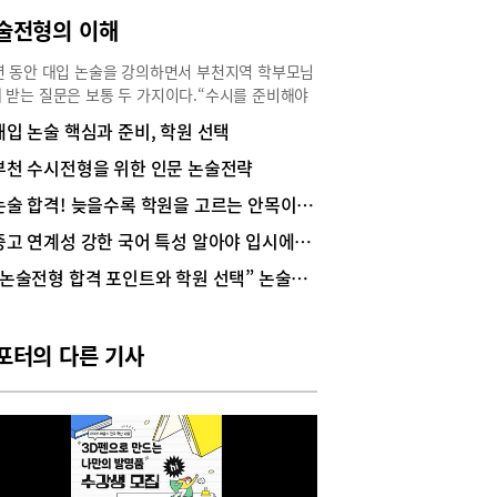
술전형의 이해
년 동안 대입 논술을 강의하면서 부천지역 학부모님
 받는 질문은 보통 두 가지이다.“수시를 준비해야
요, 정시를 준비해야 하나요?”“내신 성적이 낮은
대입 논술 핵심과 준비, 학원 선택
논술로 합격 가능할까요?”사실 정답은 모두가 알고
 내용들이다. 학교공부 열심히 하면 수시도, 정시
부천 수시전형을 위한 인문 논술전략
모두 잘 치를 수 있다. 내신이 낮은 친구도 열심히
논술 합격! 늦을수록 학원을 고르는 안목이 중요하다.
 논술 전형으로 합격가능하다. 그런데 왜 이런 질
 많을까?첫째는 우리 사회에 이분법적인 사고가
중고 연계성 강한 국어 특성 알아야 입시에서 성공
하기 때문이다. 성공과 실패, 잘하는 것과 못하는
“논술전형 합격 포인트와 학원 선택” 논술전형을 고민하는 부천인천 지역 학생들에게
 좋은 대학과 안 좋은 대학 등 무한경쟁의 가치인 흑
백의 논리가 묻어있는 것이다.지금의 아이들 교육은
의 우리 세대와는 다르다. 우리는 ‘개미와 배짱
라는 이야기를 읽으며 춥고 배고픈 겨울에 베짱이가
포터의 다른 기사
을 청해도 여름내 노래만 부르고 놀았으니 굶어 죽
 된다는 무서운 진리를 배웠었다. 그러나 지금의
들은 긴 겨울 동안 개미 마을 음악회에서 베짱이를
하여 공생하는 삶의 가치를 배우는 세대이다. 또한
노키오’를 읽으며 로봇개발을 생각하는 세대가 지금
아이들이다.두 번째는 효율성이 합리적이라는 부모