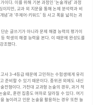
이다. 이를 위해 기본 과정인 ‘논술개념’ 과정
지털
심이지만, 교과 외 지문을 통해 논제 분석력과 비
지털
츠 
개념’과 ‘주제어-키워드’ 등 사고 폭을 넓히는 과
로 
첫걸
털 
 단순 글쓰기가 아니라 문제 해결 능력의 평가이
성하
 등 학생의 해결 능력을 본다. 이 때문에 완성도를
클래
부터
 강조했다.
해 
디지
월요
명 
무료
천시
고사 3~4등급 때문에 고민하는 수험생에게 유리
한 
알고 준비할 수 있기 때문이다. 중위권 외에도 내신
거나
술전형이다. 가천대 교과형 논술의 경우, 과거 적
45
물원
논술로, 훈련 집중도 여하로 달라질 수 있다. 여기
에서
을 높이려고 인문 논술을 활용하는 경우 또한 늘
운영