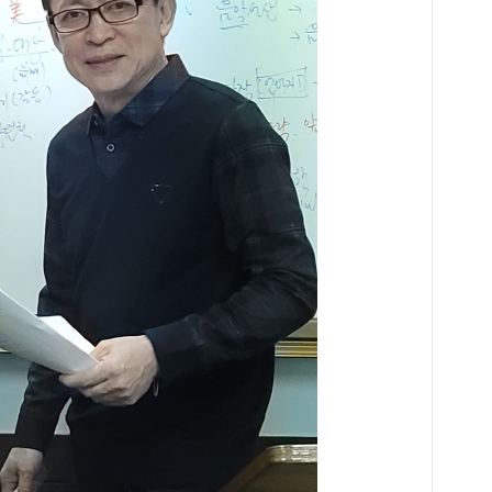
저 
마을
루도
위한
서관
색 
전시
지식
의 
차르
하는
도서
운영
서관
부 
있다
진흥
서 
관이
소)
일 
만드