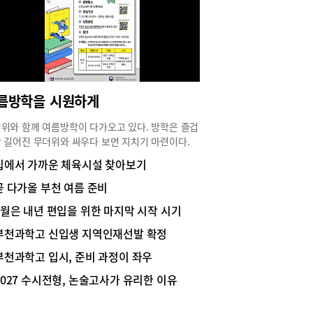
의 가치관 때문이다. 논술전형은 학생의 내신보다
으로 대학에 지원할 수 있다. 그러다보니 고등학교
 동안 열심히 공부한 학생들의 노력을 잊어버리기
. 수능과 내신의 부담이 적어 쉽게 보이지만, 결코
한 전형이 아니다. 그리고 몇 달 만에 좋은 성과를
내는 효율성도 논술전형은 기대하지 말아야 한다.
름방학을 시원하게
 이 설명한다면 효율성은 논술 강사를 잘 만나는
고, 합격의 결과는 오로지 학생의 노력일 뿐이다.
위와 함께 여름방학이 다가오고 있다. 방학은 즐겁
막으로 학부모님들께 논술 고사의 제시문을 읽어
 길어진 무더위와 싸우다 보면 지치기 마련이다.
라고 추천한다. 대학은 학생들에게 암기력을 묻는
가족이 여름방학을 시원하고 알차게 보내기 위해 시
 아니라 미래 시대를 준비하기 위한 가치관과 태도
집에서 가까운 체육시설 찾아보기
도서관들이 다양한 프로그램을 내놓았다. 부천에서
묻고 있다. 그리고 대학마다 출제 방향이 다르고, 문
한 방학 보내기에 대해 알아보았다.어린이부터 성
곧 다가올 부천 여름 준비
형식이 다르다. 그러므로 아이의 성향을 고려한 대
지 도서관에서 시원하게부천시립도서관은 여름방
 맞춤식 논술이 학부모님이 원하시는 효율과 기대
7월은 내년 편입을 위한 마지막 시작 시기
 맞아 어린이부터 성인까지 전 연령층이 도서관에
만족시켜 드릴 것이다. 특히 금년 수험생이라면 책
다양한 독서문화 활동을 즐길 수 있도록 7월부터 프
눈으로만 읽지 말고 좋은 어귀를 찾아 글로 써보는
부천과학고 신입생 지역인재선발 확정
램과 전시, 이벤트를 운영한다. 이번 프로그램은
 논술에 도움이 될 것이라고 추천해본다.해담영수
부천과학고 입시, 준비 과정이 좌우
 기술과 환경, 역사, 미디어 등 다양한 주제를 반영
양동진 논술원장
총 37개 과정으로 구성됐다. 도서관에서는 나이와
2027 수시전형, 논술고사가 유리한 이유
사를 고려한 맞춤형 프로그램을 통해 시민들의 방
기간 자기 계발과 문화 향유를 지원할 계획이다.먼