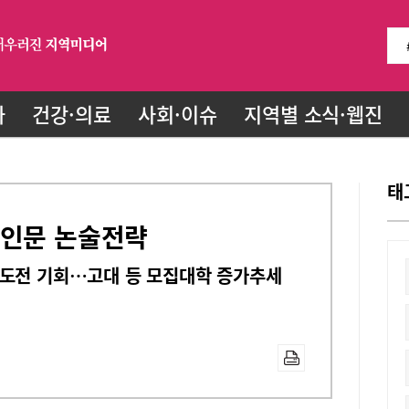
화
건강·의료
사회·이슈
지역별 소식·웹진
태
 인문 논술전략
 도전 기회…고대 등 모집대학 증가추세