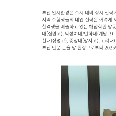
부천 입시환경은 수시 대비 정시 전략
지역 수험생들의 대입 전략은 어떻게 세
합격생을 배출하고 있는 해담학원 양동
대(심원고), 덕성여대/인하대(계남고),
천대(정명고), 중앙대(양지고), 고려
부천 인문 논술 양 원장으로부터 202