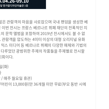
(29
(2
교는
서초
2만
수많은 관람객의 마음을 사로잡으며 국내 팬덤을 생성한 베
등학
인 이번 전시는 프랑스 베르나르 뷔페 재단의 전폭적인 지
학급
의 문학 앨범을 포함하여 2019년 전시에서도 볼 수 없
많은
. 관람객을 압도하는 4미터 이상의 대형 오리지널 유화
(1
잉, 믹스 미디어 등 베르나르 뷔페의 다양한 매체와 기법의
교이
 다루었던 광범위한 주제의 작품들을 주제별로 전시할
은성
기회이다.
중 
11
일(화)
(1
반대
층
중(
마감 / 매주 월요일 휴관)
은 
원/어린이 13,000원(만 36개월 미만 무료(부모 동반 시에
로는
명)
학생
20
20