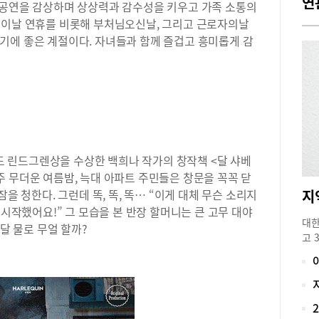
연
 공연을 감상하며 상상력과 감수성을 키우고 가족 소통의
린이날 연휴를 비롯해 부처님오신날, 그리고 근로자의날
기에 좋은 계절이다. 자녀들과 함께 즐겁고 흥미롭게 감
 린드그렌상을 수상한 백희나 작가의 창작책 <달 샤베
 무더운 여름밤, 늑대 아파트 주민들은 창문을 꼭꼭 닫
을 청한다. 그런데 똑, 똑, 똑… “이게 대체 무슨 소리지
 시작했어요!” 그 모습을 본 반장 할머니는 큰 고무 대야
대한
 달 물로 무얼 할까?
고 
경운
다.
패션
팔바
을 