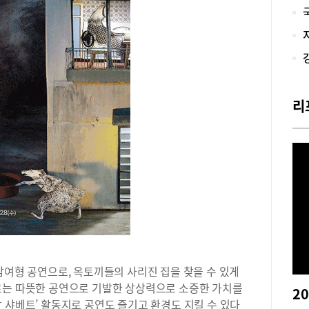
다.
라 
뛰어
란,
렉터
지부
상징
리
유는
준다
며 
노라
인인
한복
쇼에
션쇼
돼 
드 
선보
>에
참여형 공연으로, 옥토끼들의 사리진 집을 찾을 수 있게
사로
르는 따뜻한 공연으로 기발한 상상력으로 소중한 가치를
시스
 샤베트’ 활동지로 공연도 즐기고 환경도 지킬 수 있다