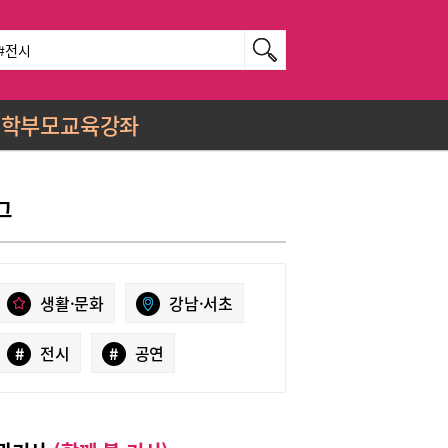
학부모교육강좌
그
생활·문화
강남·서초
#
전시
#
공연