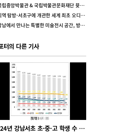
 경기여고동창회 경운회와 경운박물관이 마련한 노
국립중앙박물관 & 국립박물관문화재단 뮷즈(MU:DS)
노 특별전시를 찾아가 봤다. 시대의 아이콘? 시대를
지역 탐방-서초구에 개관한 세계 최초 오디오 박물관, ‘오디움’을 가다
 넘은 노라곧 백수(白壽)를 앞둔 노라 노는 엄앵
 김지미, 펄시스터즈, 윤복희 등 스타들의 비주얼 디
강남에서 만나는 특별한 미술전시 공간, 방학 맞은 청소년 자녀와 함께 무료 전시 볼까?
를 맡았던 패션 디자이너다. 펄시스터즈의 나팔바
터 윤복희의 미니스커트까지 대한민국 패션계의
적인 인물이기도 하다. 이번 전시가 더 특별한 이
포터의 다른 기사
 시대적 상징성을 뛰어넘어, 세대를 초월한 영감을
는 점이다.이번 전시는 오랫동안 패션계에 종사하
굵직한 전시를 진행해 온 서영희 전시 감독이 맡아
 노의 패션 세계를 선보인다. 노라 노의 초기 디자
 전통 삼회장저고리를 변형한 아리랑 드레스부터
 원단을 사용한 드레스, 국내 최초로 열었던 패션
서 소개했던 의상, 1970년대 기성복 시대를 연 패
에서 선보인 의상 등 노라 노 의상 70여 점이 전시
있다. 1970년대 해외 수출용으로 개발한 엔지니어
프린트 셔츠 드레스부터 1984년 뉴욕 컬렉션에서
인 실크 랩 드레스와 1987년 미국판 <하퍼스 바자
 화보로 실린 랩 드레스 등 작품 하나하나가 눈길을
잡는다. 특히, 대중의 아이콘이었던 여성 듀오 펄
2024년 강남서초 초·중·고 학생 수 현황
터즈의 판탈롱 팬츠와 미니스커트 열풍을 불러일