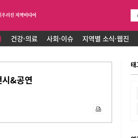
화
건강·의료
사회·이슈
지역별 소식·웹진
태
전시&공연