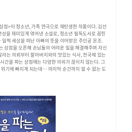
구 
평균
역 
중학
상점>이 청소년, 가족 연극으로 재탄생한 작품이다. 김선
교 
양면성을 재미있게 엮어낸 소설로, 청소년 필독도서로 꼽힌
수 
 일찍 세상을 떠난 아빠의 뜻을 이어받은 주인공 온조.
중(
는 상점을 오픈해 손님들의 어려운 일을 해결해주며 자신
다.
언남
려달라는 의뢰부터 할아버지와의 맛있는 식사, 천국에 있는
장 
시간을 파는 상점에는 다양한 의외가 끊이지 않는다. 그
이다
 위기에 빠지게 되는데… 마지막 순간까지 알 수 없는 도
과 
생 
20
20
구 
평균
수 
고(
학교
고,