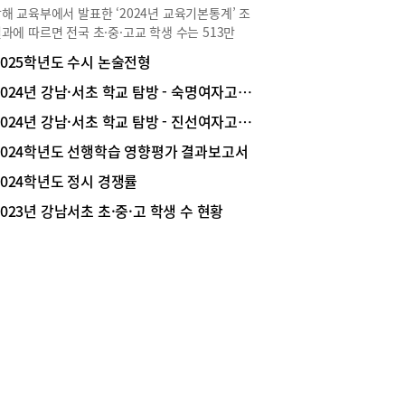
 가수 윤복희 의상도 만날 수 있다. 아리랑 드레스
해 교육부에서 발표한 ‘2024년 교육기본통계’ 조
959년/ 양단, 은박)1959년 US Wives Club 패션쇼
과에 따르면 전국 초·중·고교 학생 수는 513만
 배우 최지희가 입었던 하이 웨이스트 벨티드 이브
80명으로 2023년 520만 9029명과 비교해 7만
2025학년도 수시 논술전형
드레스블라우스 & 팬츠(1967년/블라우스: 물방울
49명 감소(1.5&darr;)하였다. 세부적으로는 초등학
 실크, 팬츠: 저지)1960년대 후반, 펄시스터즈의
 249만 5005명으로 10만 8924명(4.2%&darr;)
2024년 강남·서초 학교 탐방 - 숙명여자고등학교
 의상웨딩드레스(1968년/ 레이스(합성섬유), 비즈
한 반면, 중학교는 133만 2850명으로 6019명
)배우 윤소정이 1968년 배우 오현경과 결혼식 때
2024년 강남·서초 학교 탐방 - 진선여자고등학교
.5%&uarr;) 증가했고, 고등학교는 130만 4325명으
 웨딩드레스와 베일
2만 6056명(2.0%&uarr;) 증가했다. 교육 특구라
2024학년도 선행학습 영향평가 결과보고서
는 강남서초 지역 초·중·고교의 학생 수는 몇 명이
2024학년도 정시 경쟁률
 지역 내에서의 편차는 어느 정도인지 조사해보았
참고: 서울교육통계 2024년 상반기 학교 현황 및 학
2023년 강남서초 초·중·고 학생 수 현황
일람표(서울특별시교육청), 2024년 교육기본통계
육부)가장 학생 수 많은 초등학교강남구 대도초
038명), 서초구 잠원초(1881명)서울특별시교육청
트에 공개된 2024년 상반기 학교 현황 및 학교 일
 자료를 활용해 강남구, 서초구 지역 내 초등학교,
교, 고등학교의 학생 수 현황을 조사했다. 강남서
지역 초, 중, 고 학생 수 현황 집계 시 복식학급과 특
급은 제외했다. 고등학교의 경우 일반고와 자율고
대상으로 했으며, 특목고와 특성화고는 제외했다.강
 지역 조사 대상 초등학교는 총 34개 학교이고, 모