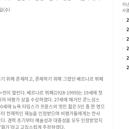
으킨
지난
(1
일(수)
사결
에서
21
닝 
68
무늬
교는
무대
감소
장식
(0
입은
로 
불리
고,
다.
교 
(교
 위해 존재하고, 존재하기 위해 그렸던 베르나르 뷔페
(2
사이
전이 열린다. 베르나르 뷔페(1928-1999)는 19세에 첫
람표
위의 비평가 상을 수상하였다. 27세에 매거진 콘느상스
중학
0세에 뉴욕 타임스가 프랑스의 멋진 젊은 5인 중 한 명으
초 
부터 천재적인 재능을 인정받으며 비평가들에게는 찬사
수학
만 
였다. 경력 초기부터 예술성과 대중성을 모두 인정받았지
남구
 ‘화가’라고 고집스럽게 주장하였다.