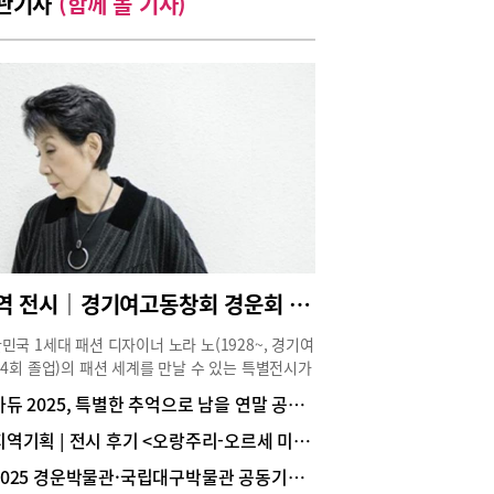
관기사
(함께 볼 기사)
지역 전시｜경기여고동창회 경운회 창립 80주년 기념 <노라 노 Nora Noh: First&Forever>
민국 1세대 패션 디자이너 노라 노(1928~, 경기여
34회 졸업)의 패션 세계를 만날 수 있는 특별전시가
박물관 기획전시실에서 오는 7월 16일까지 열린
아듀 2025, 특별한 추억으로 남을 연말 공연·전시
 노라 노는 1950년대 후반부터 활동하며 대한민국
계에 혁신적인 바람을 일으킨 주역이다. 국내에 나
지역기획 | 전시 후기 <오랑주리-오르세 미술관 특별전 : 세잔, 르누아르>
지와 미니스커트를 선보였고, 기성복 생산 시스템
2025 경운박물관·국립대구박물관 공동기획전
국내에 도입하는 등 국내 패션계에 큰 업적을 남겼