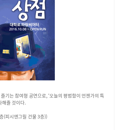
고등
생 
경기
명)
등학
수가
음으
단대
당 
다.
로,
남구
등학
초구
립이
화여
 즐기는 참여형 공연으로, ‘오늘의 평범함이 언젠가의 특
학생
사해줄 것이다.
이다
명)
3층(피시엔그릴 건물 3층))
로 
(6