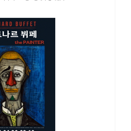
두 
교는
성초
원초
가장
학급
명)
명)
은 
체 
명과
학급
당 
대상
초는
학생
이다
서이
구에
명)
학교