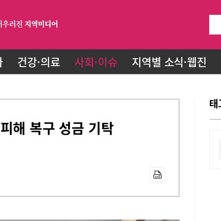
화
건강·의료
사회·이슈
지역별 소식·웹진
태
피해 복구 성금 기탁