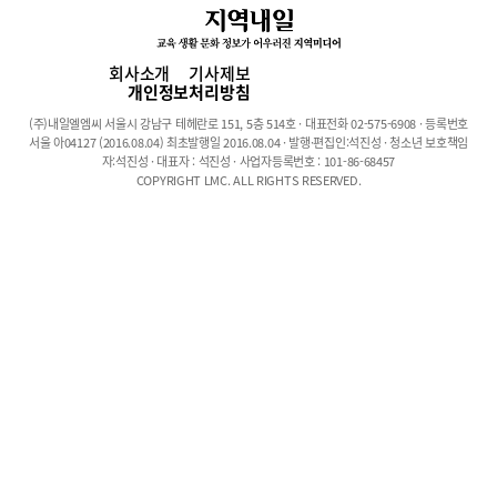
김선혜씨.다이어트에 본격적으로 관심을 갖게 된 건 몸이 보내는 이
상신호를 감지하고 난 후부터였다.“언제부턴가 허리가 아파오기 시
작하면서 손 발 저림 현상도 심해졌어요. 몸은 점점 무거워지면서
회사소개
기사제보
활동량도 줄어들고 무기력해지는데 이러다 정말 안 되겠다는 생각
개인정보처리방침
이 들면서 다이어트를 결심했어요”다이어트 시작 전 그녀가 가장
(주)내일엘엠씨 서울시 강남구 테헤란로 151, 5층 514호 · 대표전화 02-575-6908 · 등록번호
중요하게 생각한 것은 바로 ‘요요현상’이었다. “조금 줄어들었다가
서울 아04127 (2016.08.04) 최초발행일 2016.08.04 · 발행·편집인:석진성 · 청소년 보호책임
줄어든 것보다 더 살이 찌는 요요 경험이 있었기 때문에 요요 없는
자:석진성 · 대표자 : 석진성 · 사업자등록번호 : 101-86-68457
COPYRIGHT LMC. ALL RIGHTS RESERVED.
다이어트를 찾기 시작했어요. 그때 주변 언니들이 ‘날씬한 내몸 37
도’를 소개해줬죠”세끼 챙겨 먹으며 하는 건강한 다이어트“처음엔
반신반의했어요. 하루 세끼 꼬박꼬박 먹으며 다이어트 한다는 게 믿
어지지 않았어요. 하지만 실제로 ‘날씬한 내몸 37도’에서 다이어트
하는 지인들의 몸무게가 줄어드는 걸 보며 바로 등록했죠”‘날씬한
내몸 37’가 제안한 하루 3끼 규칙적인 식사, 충분한 수면과 순환으
로 몸을 건강하게 만들어주는 다이어트는 그녀의 삶을 바꿔놓았다.
오전 근무하는 날에는 끝나고 저녁에 오후 근무일에는 오전에 샵에
들러 꼬박꼬박 식단을 체크하고 EMS 기구를 착용하고 안마를 받았
다. 1:1컨설팅을 통해 식단과 생활습관에 대한 조언도 들었다.“배나
허벅지, 팔뚝에 EMS 기구를 부착하고 편안한 안마의자에서 40분
안마 받으면 운동한 효과를 볼 수 있데요. 정말 힘들게 운동하지 않
았는데도 마치 운동을 한 것처럼 살이 쏙쏙 빠지기 시작하는 데 정