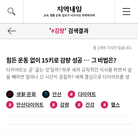
'
#감량
' 검색결과
총
1
개의 기사가 있습니다.
힘든 운동 없이 15키로 감량 성공 … 그 비법은?
다이어트는 곧 ‘굶는 것’일까? 하루 세끼 규칙적인 식사를 하면서 살
을 빼려면 얼마나 긴 시간이 걸릴까? 새해 결심으로 다이어트를 생
각하고 있다면 체중감량과 함께 건강도 생각해야한다. 무리한 다이
어트로 아름다움은 얻을지 몰라도 건강을 해친다면 그야말로 ‘소탐
생활·문화
안산
#
다이어트
대실’인 셈이다. 하루 세끼 규칙적인 식사로 짧은 기간에 15Kg을 감
#
안산다이어트
#
감량
#
건강
#
헬스
량한 사연을 소개한다. 선부동에 사는 김선혜씨가 바로 그 주인공이
다.늘어나는 체중, 몸이 보내는 위험 신호“데이트를 시작하면서 몸
무게가 조금씩 늘어나더니 1년 만에 10Kg 이상 불어났어요. 데이트
를 하다보면 늦은 저녁까지 야식을 먹게 되고 직장도 주야간 교대
업무다 보니 밤에 먹고 바로 자는 것이 습관이 되어버렸어요”라는