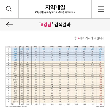
'
#강남
' 검색결과
총
2
개의 기사가 있습니다.