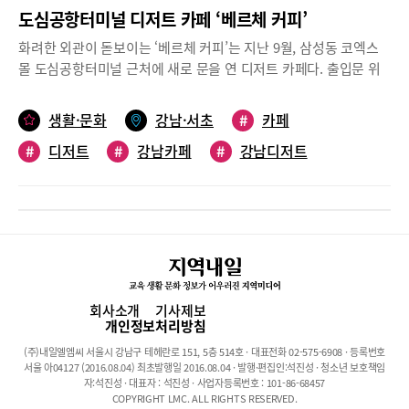
도심공항터미널 디저트 카페 ‘베르체 커피’
화려한 외관이 돋보이는 ‘베르체 커피’는 지난 9월, 삼성동 코엑스
몰 도심공항터미널 근처에 새로 문을 연 디저트 카페다. 출입문 위
에 걸린 ‘BERCE COFFEE’라는 황금빛 로고가 유난히 눈에 띈다.
내부는 더욱 아름답다. 벽, 창문, 진열대, 스탠드, 집게, 소품 등이 황
생활·문화
강남·서초
#
카페
금빛으로 빛나고, 은은한 조명, 유럽 앤티크풍의 테이블과 의자, 고
#
디저트
#
강남카페
#
강남디저트
급스러운 대리석 바닥까지 우아함의 극치를 보여준다.매장 입구에
는 빵 나오는 시간과 메뉴, 할인 이벤트 등이 상세하게 적혀 있어 들
어가기 전에 미리 훑어보는 것도 좋다. 이곳에서는 크로아상, 소금
빵, 크룽지, 스콘, 베이글, 케이크 등과 함께 이탈리아 ‘베르체’ 커피
를 즐길 수 있다. 원두에는 시그니처블렌드, 비터스윗, 아로마, 디카
페인 등이 있으며 주문 시, 4가지 중 하나를 선택하면 된다.합리적
인 가격의 모닝세트(오전 7시 30분~11시 30분)도 인기 만점. 크로
아상 세트(크로아상+아메리카노 혹은 에스프레소)와 프렌치토스트
회사소개
기사제보
세트(프렌치토스트+아메리카노 혹은 에스프레소)가 그것이며 가격
개인정보처리방침
은 6,500원, 6,900원이다. 아울러 크림 커피, 젤라또 스무디, 에이
(주)내일엘엠씨 서울시 강남구 테헤란로 151, 5층 514호 · 대표전화 02-575-6908 · 등록번호
드, 생과일주스 등과 무설탕 프랑스잼 ‘샹달프‘도 판매한다.위치: 강
서울 아04127 (2016.08.04) 최초발행일 2016.08.04 · 발행·편집인:석진성 · 청소년 보호책임
남구 테헤란로87길 22 지하 1층 Q105호영업시간: 매일/오전 7시~
자:석진성 · 대표자 : 석진성 · 사업자등록번호 : 101-86-68457
COPYRIGHT LMC. ALL RIGHTS RESERVED.
오후 10시문의: 02-551-8866