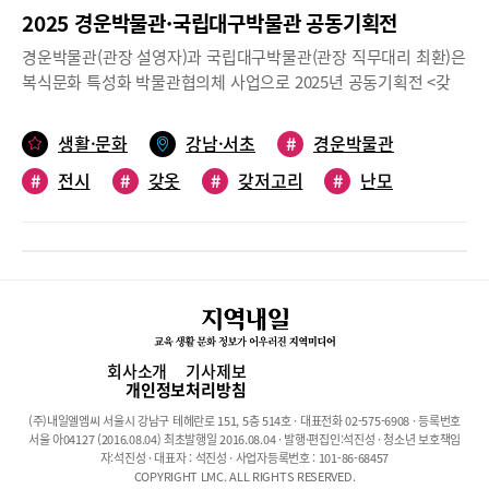
2025 경운박물관·국립대구박물관 공동기획전
경운박물관(관장 설영자)과 국립대구박물관(관장 직무대리 최환)은
복식문화 특성화 박물관협의체 사업으로 2025년 공동기획전 <갖
옷, 겨울을 건너다(2025.9.25. ~12.27.)>를 개최한다. 이번 전시에
서는 경운박물관의 소장품 중 짐승의 털과 가죽으로 만든 옷인 ‘갖
생활·문화
강남·서초
#
경운박물관
옷(裘)’을 소개하는 전시이다. 옛사람들의 옷 짓기의 미덕을 돌아보
#
전시
#
갖옷
#
갖저고리
#
난모
고, 갖옷에 담긴 지혜와 정성 그리고 그 안에 스며든 삶의 흔적을 만
나 보자.프롤로그 : 송시열 초구프롤로그에서 ‘송시열 초구(재현
품)’를 중심으로 구성했다. 서울특별시 민속문화유산이자 19세기
이전 유일한 털옷으로 남아 있는 우암 송시열(宋時烈, 1607~1689)
이 입었던 담비털 저고리(貂裘) 재현품이 주목된다. 제1부 : 갖저고
리·털배자제1부는 ‘갖저고리·털배자’를 통해 근대기 갖옷을 소개한
다. 19세기 말~20세기 초 전해지는 갖옷 중 여성들이 많이 착용한
안에 양과 토끼털 등을 댄 갖저고리와 털배자를 중심으로 선보인다.
회사소개
기사제보
특히 갖저고리의 모피 안감과 함께 난모 및 털옷 숙련기술전수자의
개인정보처리방침
제작도구도 전시해 일제강점기까지 가지가지의 털들을 갖추어 놓
(주)내일엘엠씨 서울시 강남구 테헤란로 151, 5층 514호 · 대표전화 02-575-6908 · 등록번호
은 가게인 모물점(毛物店)이 활발했지만, 광복 이후 전쟁과 산업화
서울 아04127 (2016.08.04) 최초발행일 2016.08.04 · 발행·편집인:석진성 · 청소년 보호책임
로 사라진 갖옷의 역사적 배경과 제작 과정을 볼 수 있다.제2부 : ‘털
자:석진성 · 대표자 : 석진성 · 사업자등록번호 : 101-86-68457
COPYRIGHT LMC. ALL RIGHTS RESERVED.
마고자·갖두루마기제2부 ‘털마고자·갖두루마기’는 근대기에 탄생했