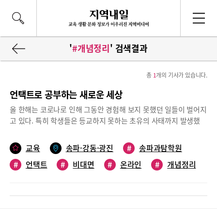
'
#개념정리
' 검색결과
총
1
개의 기사가 있습니다.
언택트로 공부하는 새로운 세상
올 한해는 코로나로 인해 그동안 경험해 보지 못했던 일들이 벌어지
고 있다. 특히 학생들은 등교하지 못하는 초유의 사태까지 발생했
고, 이로 인해 비대면 수업(온라인 기반 수업)을 일상적으로 진행하
는 상황이 되었다. 시험도 연기되거나 아예 시행 하지 않게 되었고,
교육
송파·강동·광진
#
송파과탐학원
고3 수험생들은 제대로 된 모의고사를 경험해 보지도 못한 한 해가
#
언택트
#
비대면
#
온라인
#
개념정리
되었다. 그 누구도 예상하지 못한 상황 속에서 학생들은 직접적인
피해를 겪고 있다. 이에 올바른 표현은 아니지만, 흔히 말하는 언택
#
모의고사
트 시대에서 그래도 학업을 이어가야 하는 학생들에게 몇 가지의 도
움말을 전하고자 한다.고3은 개념 재정리와 실전 모의고사 훈련이
답이다.고3 수험생들은 이제 수능에 집중해야 한다. 이미 코로나가