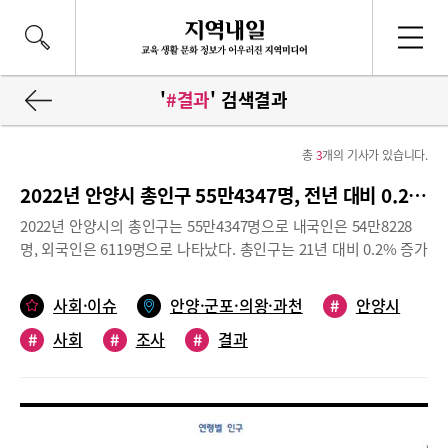
'
#결과
' 검색결과
총
3
개의 기사가 있습니다.
2022년 안양시 총인구 55만4347명, 전년 대비 0.2% 증가
2022년 안양시의 총인구는 55만4347명으로 내국인은 54만8228
명, 외국인은 6119명으로 나타났다. 총인구는 21년 대비 0.2% 증가
했다. 사교육을 받은 경험은 93.9%로 나타났으며, 가구당 월평균
사교육비는 109만원, 학생 1인당으로는 74만6000원을 지출한 것
사회·이슈
안양·군포·의왕·과천
#
안양시
으로 나타났다. 안양시는 지난해 말 이러한 내용을 담은 <2023년
#
사회
#
조사
#
결과
제9회 안양시 사회조사 결과>를 발표했다.2023년 제9회 안양시 사
회조사 결과의 주요 내용을 살펴봤다.참고 자료 2023년 제9회 안양
시 사회조사결과☞ 제9회 안양시 사회조사의 조사대상 연령은 연령
에 대한 언급이 없는 경우 15세 이상이 대상이며, 조사대상 기간 <
지난 1년>은 2022년 9월 1일부터 2023년 8월 31일까지의 기간을