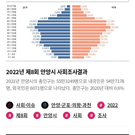
말한다. 각 통계표에서 지표의 성격에 따라 조사대상, 연령, 조사대
상 기간(시점)이 차이가 있을 수 있으며, 통계표에 수록된 숫자는 반
올림된 수치로 항목 간 합계, 소계 또는 총계가 일치하지 않는 경우
가 있다. 복지, 주거와 교통, 문화와 여가, 교육, 소득과 소비, 일자리
와 노동, 안양시 특성항목 7개 분야(기본 항목 제외) 62개 항목의 조
사 기간은 2023년 9월 1일부터 9월 15일(15일간)이며, 조사대상은
안양시 1200 표본가구 내의 15세 이상 가구원이다.2022년 안양시
연령별 인구 50대, 40대, 60대 순으로 많아2022년 안양시의 총인구
는 55만4347명으로 내국인은 54만8228명, 외국인은 6119명으로
나타났다. 총인구는 21년 대비 0.2% 증가했다. 세대수는 전년 대비
2022년 제8회 안양시 사회조사결과
2855세대 증가해 22만7475세대로 나타났다. 총인구는 전년 대비
1098명 증가했고, 외국인은 2022년 기준 총 인구의 1.1%의 비율을
2021년 안양시의 총인구는 55만3249명으로 내국인은 54만7178
차지했다.2022년 안양시의 행정구역별 인구(외국인 제외)는 관양1
명, 외국인은 6071명으로 나타났다. 총인구는 2020년 대비 0.6%
동(3만4653명)이 가장 많고, 다음으로 석수2동(3만593명), 비산1동
감소했다. 사교육을 받은 경험은 93.4%로 나타났으며, 가구당 월평
(2만7815명) 순으로 나타났다. 2018년 대비 인구가 가장 많이 증가
균 사교육비는 100.7만원, 학생 1인당 68.1만 원을 지출한 것으로
사회·이슈
안양·군포·의왕·과천
#
2022
한 행정구역은 호계1동(1만3221명), 가장 많이 감소한 행정구역은
나타났다. 안양시는 지난해 말 이러한 내용을 담은 <2022년 제8회
비산3동(-1만2476명)이다.2022년 안양시 연령별 인구는 50대가 9
#
제8회
#
안양시
#
사회
#
조사
안양시 사회조사결과>를 발표했다.2022년 제8회 안양시 사회조사
만5107명(17.3%)으로 가장 많고, 다음으로 40대 8만4527명
결과의 주요 내용을 살펴봤다.*참고 자료 2022년 제8회 안양시 사
#
결과
(15.4%), 60대 7만9019명(14.4%) 순이다. 15세 미만 인구는 2018
회조사결과☞ 제8회 안양시 사회조사의 조사 기간은 9월 14일부터
년 7만813명(12.3%)에서 2022년 6만1002명(11.1%)으로 1만