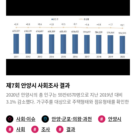
9월 28일까지 15일간이다. 조사대상은 관내 표본 1200가구의 만
9811명 감소했다.1인 가구 30대 가장 많고 60대, 50대 순2022년 안
15세 이상 가구원으로 시 특성항목, 가족, 가구, 환경, 보건·의료 등
양시 1인 가구는 5만6468가구로 2020년 대비 7935가구(16.3%) 증
6개 분야 57개 항목을 조사했다. 각 통계표에서 지표의 성격에 따라
가했으며, 성별로는 남자 2만7786가구, 여자 2만8682가구로 여자
조사대상, 연령, 조사대상 기간(시점)이 차이가 있을 수 있으며 연령
1인 가구가 더 많은 것으로 나타났다. 연령대별로 보면 30대 가구가
에 대한 언급이 없는 경우 만 15세 이상이 대상이다. 내용 중 <지난
20.3%로 가장 많고, 60대(18.2%), 50대(15.6%) 순이다.2021년 기
1년>은 2021년 9월 14일부터 2022년 9월 13일까지의 기간을 말한
준 안양시 한해 혼인은 2229건, 이혼은 889건이다. 외국인과의 혼
다. 2021년 안양시 연령별 인구 50대 가장 많아2021년 안양시의
인은 111건으로 전체 혼인의 5.0%를 차지했다. 2022년 기준 안양
총인구는 55만3249명으로 내국인은 54만7178명, 외국인은 6071
시 한 해 혼인은 2305건, 이혼은 756건이며, 2021년 대비 혼인은 증
명으로 나타났다. 총인구는 20년 대비 0.6% 감소했다. 세대수는 전
가했고, 이혼은 감소했다. 외국인과의 혼인은 140건으로 전체 혼인
년 대비 4068세대 증가해 22만4620세대로 나타났다. 총인구는 매
의 6.1%를 차지한 것으로 나타났다.2022년 안양시 전입자는 6만
년 감소하는 추세이며 외국인은 2021년 기준 총인구의 1.1%의 비
7755명, 전출자는 6만6080명으로 1675명 순유입됐다. 전입과 전출
율을 차지했다.2021년 안양시의 행정구역별 인구(외국인 제외)는
모두 전년 대비 감소했다.2022년 안양시 전체 사업체 수 2018년 대
제7회 안양시 사회조사 결과
관양1동(3만5843명)이 가장 많고, 다음으로 석수2동(3만1304명),
비 46.6% 증가2022년 안양시 전체 사업체 수는 6만5722개로 2018
부림동(2만6575명) 순으로 나타났다.2017년 대비 인구가 가장 많
2020년 안양시의 총 인구는 55만6570명으로 지난 2019년 대비
년 대비 2만898개(46.6%) 증가했다. 산업별로는 ‘도매 및 소매
이 증가한 행정구역은 호계1동(202.2%), 가장 많이 감소한 행정구
3.1% 감소했다. 가구주를 대상으로 주택형태와 점유형태를 확인한
업’이 안양시 전체 산업의 27.2%로 가장 큰 비중을 차지하고 있으
역은 비산3동(-50.5%)이다.2021년 안양시 연령별 인구는 50대가 9
결과 주택형태는 ‘아파트’가 61.5%로 가장 높게 나타났으며 교육정
며, 다음으로는 ‘운수 및 창고업’(11.6%), ‘숙박 및 음식점
만6054명(17.6%)으로 가장 많고, 다음으로 40대 8만5661명
도는 ‘대학(교) 졸업’이 42.8%로 가장 높게 나타났다.미취학 아동의
업’(11.3%) 순이다.산업대분류별 종사자 수는 2022년 안양시 전체
사회·이슈
안양·군포·의왕·과천
#
안양시
(15.7%), 30대 7만7334명(14.1%) 순이다. 15세 미만 인구는 2017
부모(가구주 포함)를 대상으로 보육환경에 대한 만족도를 5점 척도
27만6105명이며, 2018년 대비 2만703명(8.1%) 증가했다. 산업별
년 12.8%에서 2020년 11.5%로 1.3%p 감소했다.1인 가구 30대 가
#
사회
#
조사
#
결과
로 확인한 결과 ‘보통’이 46.2%로 가장 높게 나타났고, 초중고 학부
로는 ‘도매 및 소매업’의 종사자 수가 안양시 전체 산업의 15.8%로
장 많고 60대, 50대 순2021년 안양시 1인 가구는 5만3240가구로