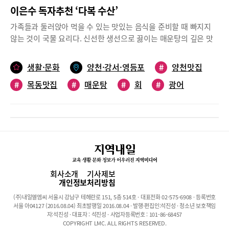
이은수 독자추천 ‘다복 수산’
가족들과 둘러앉아 먹을 수 있는 맛있는 음식을 준비할 때 빠지지
않는 것이 국물 요리다. 신선한 생선으로 끓이는 매운탕의 깊은 맛
을 생선만 있으면 쉽게 만들어 낼 것 같다. 하지만 텁텁하지 않고 시
원한 매운탕 맛을 만들어 내는 것은 생각보다 어렵다. 이은수 독자
생활·문화
양천·강서·영등포
#
양천맛집
는 어릴 때 엄마가 자주 끓여주시던 매운탕 맛을 느껴보고 싶으면
#
목동맛집
#
매운탕
#
회
#
광어
오목교에 있는 ‘다복 수산’을 찾는다. 다복 수산은 근처 직장인들이
많이 찾는 모임 장소로도 좋고, 친구들과 이야기 나누며 회 한 접시
#
우럭
#
전복
하기 좋은 가게다. 가게 입구부터 수산물이 들어찬 수족관이 맞아준
다.점심시간(오전 11시 30분~오후 3시)에는 조금 더 저렴하면서 다
양한 메뉴들이 구성된다. 초밥, 회덮밥, 대구탕, 전복뚝배기, 기성비
가 좋은 회 정식 등 다양한 메뉴를 골라 먹을 수 있다. 이은수 독자
는 “평소 입맛이 없을 때는 전복뚝배기를 즐겨 먹어요. 전복, 새우,
조개, 버섯 등 푸짐하게 들어가 국물 맛이 시원하고 깔끔해 자꾸 숟
회사소개
기사제보
가락으로 떠먹게 됩니다. 버섯, 콩나물 등을 건져 먹으면서 전복 살
개인정보처리방침
이랑 새우 살을 발라 먹다 보면 밥 한 그릇은 뚝딱 먹어요” 한다. 주
(주)내일엘엠씨 서울시 강남구 테헤란로 151, 5층 514호 · 대표전화 02-575-6908 · 등록번호
문하면 조리를 시작하기 때문에 바로 끓인 따뜻한 국물 맛을 맛볼
서울 아04127 (2016.08.04) 최초발행일 2016.08.04 · 발행·편집인:석진성 · 청소년 보호책임
수 있어 좋다. 특이하게 밥도 양은 도시락통에 담아줘 어린 시절 추
자:석진성 · 대표자 : 석진성 · 사업자등록번호 : 101-86-68457
COPYRIGHT LMC. ALL RIGHTS RESERVED.
억을 떠올리며 미소가 저절로 지어진다고. 좌석은 단체가 들어갈 수