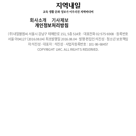
자아의식도 민감해져 친구가 없다고 생각하는 아이들은 창피함을
느끼는 등 자존감에 상처를 받기도 한다. 특히 중학생은 학업부담이
고등학생에 비해 상대적으로 덜하고 각종 체험활동 등으로 친구들
회사소개
기사제보
과 함께하는 시간이 많은 만큼, 친구 관계가 원만하지 않을 경우 학
개인정보처리방침
교생활의 어려움을 겪는 경우가 생긴다. 부모들이 흔히 하는 조언인
(주)내일엘엠씨 서울시 강남구 테헤란로 151, 5층 514호 · 대표전화 02-575-6908 · 등록번호
‘너를 힘들게 하는 친구가 있으면 그 아이를 멀리하고 혼자 지내 봐’
서울 아04127 (2016.08.04) 최초발행일 2016.08.04 · 발행·편집인:석진성 · 청소년 보호책임
라는 말은 언뜻 들으면 합리적이지만 아이들에게는 별로 도움이 되
자:석진성 · 대표자 : 석진성 · 사업자등록번호 : 101-86-68457
COPYRIGHT LMC. ALL RIGHTS RESERVED.
지 않는다. ‘친생친사(親生親死)’. 풍납중학교 이현아 전문상담교사
는 청소년기 교우 관계를 이렇게 표현했다. “중학생들은 친구에 살
고 친구에 죽는다고 할 정도로 친구 관계에 절실해요. 친구가 없다
고 생각하는 아이들은 학교 생활에서의 만족도와 적응력이 떨어지
고, 이러한 불안감은 학교생활 내내 지속되곤 하죠.” 또한 최근 학교
폭력에 대한 인식이 점차 강화되어 예전에 비해 가시적인 폭력 사건
은 점차 줄고 있는 추세이다. 하지만 폭력이라고 정의하기에는 애매
한 괴롭힘의 경우 점점 교묘하게 진화하고 있다. 장난을 빙자한 괴
롭힘이나 따돌림이라든지, 신체에 외상이 나타나지 않은 정도의 경
미한 폭력을 지속적으로 행사한다든지 하는 것이다. 예를 들어 지우
개를 잘게 뜯어 뒷자리에서 계속 던지거나 스쳐 지나가며 실수인 척
어깨를 부딪치는 정도의 일이다. 이러한 행동의 경우 직접적인 피해
가 생기지 않고 당사자가 항의할 경우 ‘장난이었다’는 말로 무마되