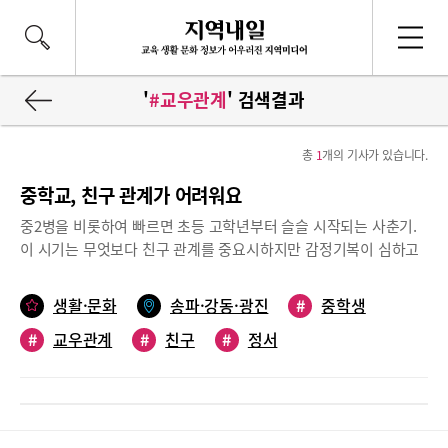
'
#교우관계
' 검색결과
총
1
개의 기사가 있습니다.
중학교, 친구 관계가 어려워요
중2병을 비롯하여 빠르면 초등 고학년부터 슬슬 시작되는 사춘기.
이 시기는 무엇보다 친구 관계를 중요시하지만 감정기복이 심하고
사회성이 발달하지 않아 교우관계에 있어 어려움을 겪는 학생들이
적지 않다. 친구는 아이들의 여가 시간을 풍요롭게 해주는 존재에
생활·문화
송파·강동·광진
#
중학생
그치지 않고 학교 생활과 청소년의 삶에 전반적인 영향을 미친다.
#
교우관계
#
친구
#
정서
가벼운 우울감에서부터 성적이 떨어지는 등 학교생활의 어려움을
겪는 등 중학교 친구 관계에 대한 고민을 어떻게 다루어야 할 지 알
아보았다.도움말 풍납중학교 이현아 전문상담교사, 이기원뉴라이
프상담센터 이기원 센터장■친구에 죽고 친구에 사는 시기청소년
기는 또래와의 우정을 통하여 자신감과 가치감을 느끼는 시기이다.